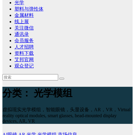
光学
塑料与弹性体
金属材料
线上展
关注微信
通讯录
会员服务
人才招聘
资料下载
艾邦官网
观众登记
分类：
光学模组
虚拟现实光学模组，智能眼镜，头显设备，AR，VR，Virtual
reality optical modules, smart glasses, head-mounted display
devices, AR, VR
AI眼镜
AR
光学
光学模组
市场信息