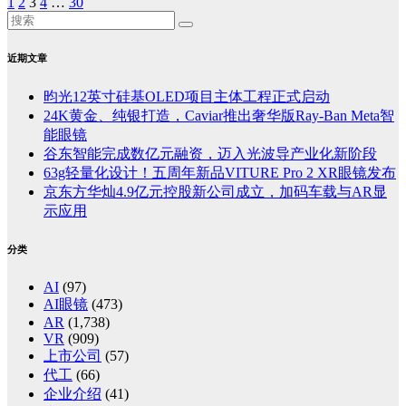
1
2
3
4
…
30
近期文章
昀光12英寸硅基OLED项目主体工程正式启动
24K黄金、纯银打造，Caviar推出奢华版Ray-Ban Meta智
能眼镜
谷东智能完成数亿元融资，迈入光波导产业化新阶段
63g轻量化设计！五周年新品VITURE Pro 2 XR眼镜发布
京东方华灿4.9亿元控股新公司成立，加码车载与AR显
示应用
分类
AI
(97)
AI眼镜
(473)
AR
(1,738)
VR
(909)
上市公司
(57)
代工
(66)
企业介绍
(41)