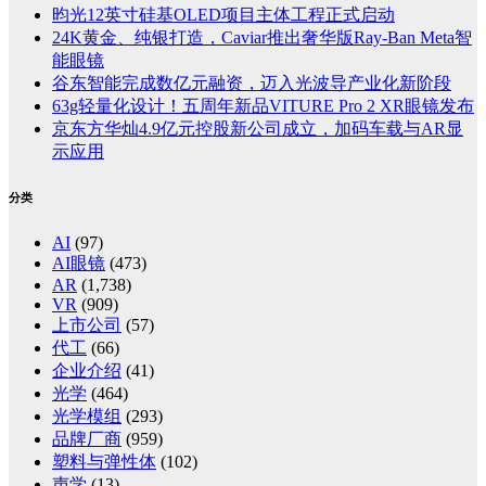
昀光12英寸硅基OLED项目主体工程正式启动
24K黄金、纯银打造，Caviar推出奢华版Ray-Ban Meta智
能眼镜
谷东智能完成数亿元融资，迈入光波导产业化新阶段
63g轻量化设计！五周年新品VITURE Pro 2 XR眼镜发布
京东方华灿4.9亿元控股新公司成立，加码车载与AR显
示应用
分类
AI
(97)
AI眼镜
(473)
AR
(1,738)
VR
(909)
上市公司
(57)
代工
(66)
企业介绍
(41)
光学
(464)
光学模组
(293)
品牌厂商
(959)
塑料与弹性体
(102)
声学
(13)