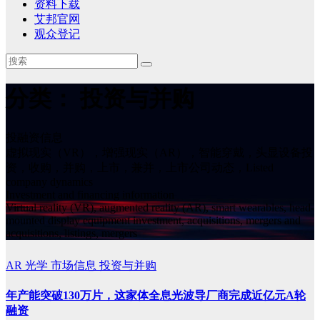
资料下载
艾邦官网
观众登记
分类：
投资与并购
投融资信息
虚拟现实（VR），增强现实（AR），智能穿戴，头显设备投
资，收购，并购，上市，兼并，上市公司动态，Listed
company dynamics
Investment and financing information
Virtual reality (VR), augmented reality (AR), smart wearables, head-
mounted display equipment investment, acquisitions, mergers and
acquisitions, listings, mergers
AR
光学
市场信息
投资与并购
年产能突破130万片，这家体全息光波导厂商完成近亿元A轮
融资