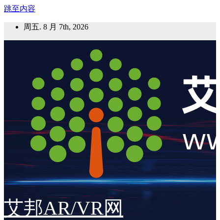
跳至内容
周五. 8 月 7th, 2026
艾邦AR/VR网