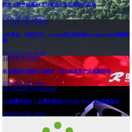
昀光12英寸硅基OLED项目主体工程正式启动
2026-08-07
sun, keting
AR
品牌厂商
市场信息
24K黄金、纯银打造，Caviar推出奢华版Ray-Ban Meta智能眼
镜
2026-08-07
sun, keting
AR
光学
市场信息
谷东智能完成数亿元融资，迈入光波导产业化新阶段
2026-08-07
sun, keting
AR
VR
品牌厂商
市场信息
63g轻量化设计！五周年新品VITURE Pro 2 XR眼镜发布
2026-08-06
sun, keting