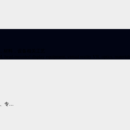
学，材料，设备相关工艺
ead-mounted display equipment, virtual reality VR, optics, materials
、专…