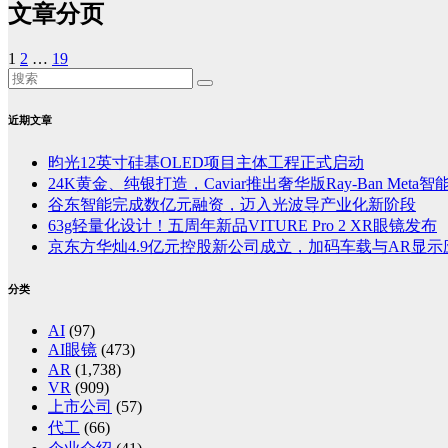
文章分页
1
2
…
19
近期文章
昀光12英寸硅基OLED项目主体工程正式启动
24K黄金、纯银打造，Caviar推出奢华版Ray-Ban Meta
谷东智能完成数亿元融资，迈入光波导产业化新阶段
63g轻量化设计！五周年新品VITURE Pro 2 XR眼镜发布
京东方华灿4.9亿元控股新公司成立，加码车载与AR显示
分类
AI
(97)
AI眼镜
(473)
AR
(1,738)
VR
(909)
上市公司
(57)
代工
(66)