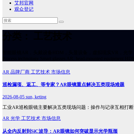
艾邦官网
观众登记
分类：
工艺技术
智能眼镜AR，头戴设备HDM，头显设备，虚拟现实VR，光
Process technology Smart glasses AR, head-mounted equipment HDM, h
AR
品牌厂商
工艺技术
市场信息
巡检漏项、返工、等专家？AR眼镜重点解决五类现场难题
2026-08-05
sun, keting
工业AR巡检眼镜主要解决五类现场问题：操作与记录互相打断
AR
光学
工艺技术
市场信息
从全内反射到SiC波导：AR眼镜如何突破显示光学瓶颈