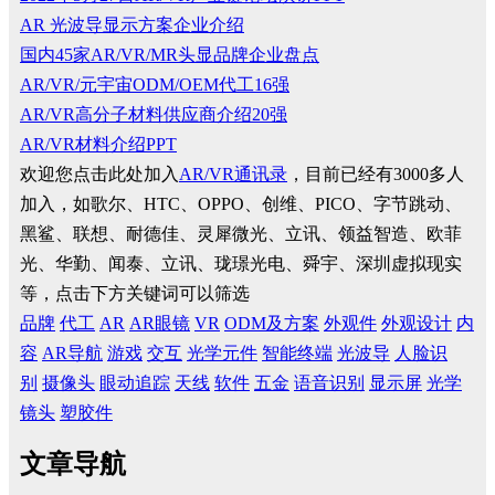
AR 光波导显示方案企业介绍
国内45家AR/VR/MR头显品牌企业盘点
AR/VR/元宇宙ODM/OEM代工16强
AR/VR高分子材料供应商介绍20强
AR/VR材料介绍PPT
欢迎您点击此处加入
AR/VR通讯录
，目前已经有3000多人
加入，如歌尔、HTC、OPPO、创维、PICO、字节跳动、
黑鲨、联想、耐德佳、灵犀微光、立讯、领益智造、欧菲
光、华勤、闻泰、立讯、珑璟光电、舜宇、深圳虚拟现实
等，点击下方关键词可以筛选
品牌
代工
AR
AR眼镜
VR
ODM及方案
外观件
外观设计
内
容
AR导航
游戏
交互
光学元件
智能终端
光波导
人脸识
别
摄像头
眼动追踪
天线
软件
五金
语音识别
显示屏
光学
镜头
塑胶件
文章导航