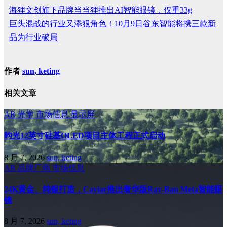
海狸文创旗下品牌当当狸推出AI智能眼镜，仅重33g
巨头混战的行业又添狠角色！10月9日谷东智能将携三款新
品为行业破局
作者
sun, keting
相关文章
AR
光学
市场信息
显示屏
昀光12英寸硅基OLED项目主体工程正式启动
8 月 7, 2026
sun, keting
AR
品牌厂商
市场信息
24K黄金、纯银打造，Caviar推出奢华版Ray-Ban Meta智能眼
镜
8 月 7, 2026
sun, keting