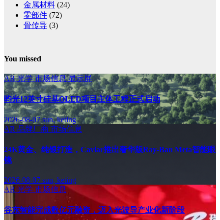
金属材料
(24)
零部件
(72)
骨传导
(3)
You missed
AR
光学
市场信息
显示屏
昀光12英寸硅基OLED项目主体工程正式启动
2026-08-07
sun, keting
AR
品牌厂商
市场信息
24K黄金、纯银打造，Caviar推出奢华版Ray-Ban Meta智能眼
镜
2026-08-07
sun, keting
AR
光学
市场信息
谷东智能完成数亿元融资，迈入光波导产业化新阶段