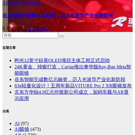
AR
光学
市场信息
谷东智能完成数亿元融资，迈入光波导产业化新阶段
8 月 7, 2026
sun, keting
近期文章
昀光12英寸硅基OLED项目主体工程正式启动
24K黄金、纯银打造，Caviar推出奢华版Ray-Ban Meta智
能眼镜
谷东智能完成数亿元融资，迈入光波导产业化新阶段
63g轻量化设计！五周年新品VITURE Pro 2 XR眼镜发布
京东方华灿4.9亿元控股新公司成立，加码车载与AR显
示应用
分类
AI
(97)
AI眼镜
(473)