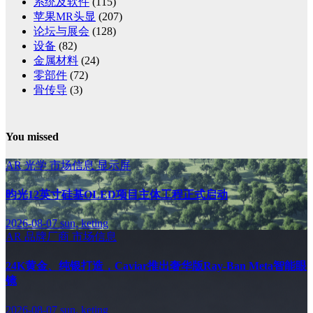
系统及软件
(115)
苹果MR头显
(207)
论坛与展会
(128)
设备
(82)
金属材料
(24)
零部件
(72)
骨传导
(3)
You missed
AR
光学
市场信息
显示屏
昀光12英寸硅基OLED项目主体工程正式启动
2026-08-07
sun, keting
AR
品牌厂商
市场信息
24K黄金、纯银打造，Caviar推出奢华版Ray-Ban Meta智能眼
镜
2026-08-07
sun, keting