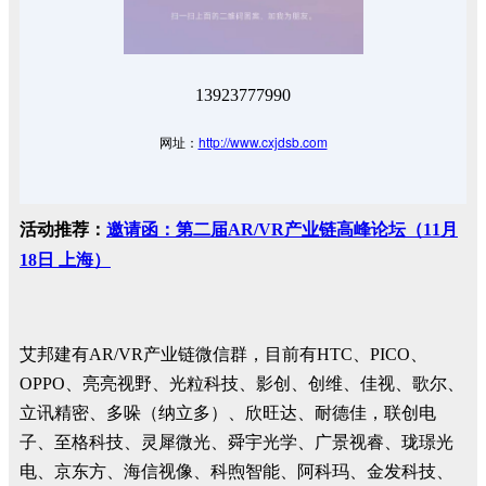
13923777990
网址：
http://www.cxjdsb.com
活动推荐：
邀请函：第二届AR/VR产业链高峰论坛（11月
18日 上海）
艾邦建有AR/VR产业链微信群，目前有HTC、PICO、
OPPO、亮亮视野、光粒科技、影创、创维、佳视、歌尔、
立讯精密、多哚（纳立多）、欣旺达、耐德佳，联创电
子、至格科技、灵犀微光、舜宇光学、广景视睿、珑璟光
电、京东方、海信视像、科煦智能、阿科玛、金发科技、