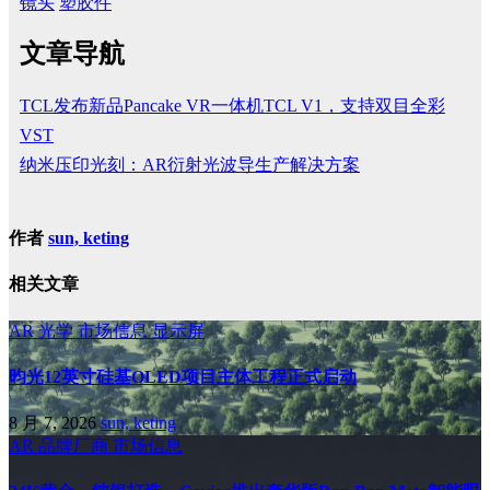
镜头
塑胶件
文章导航
TCL发布新品Pancake VR一体机TCL V1，支持双目全彩
VST
纳米压印光刻：AR衍射光波导生产解决方案
作者
sun, keting
相关文章
AR
光学
市场信息
显示屏
昀光12英寸硅基OLED项目主体工程正式启动
8 月 7, 2026
sun, keting
AR
品牌厂商
市场信息