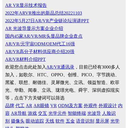
AR VR显示技术报告
2022年ARVR推出的新品总结20221103
2022年5月27日AR/VR产业链论坛演讲PPT
AR 光波导显示方案企业介绍
国内45家AR/VR/MR头显品牌企业盘点
AR/VR/元宇宙ODM/OEM代工16强
AR/VR高分子材料供应商介绍20强
AR/VR材料介绍PPT
欢迎您点击此处加入
AR/VR通讯录
，目前已经有3000多人
加入，如歌尔、HTC、OPPO、创维、PICO、字节跳动、
黑鲨、联想、耐德佳、灵犀微光、立讯、领益智造、欧菲
光、华勤、闻泰、立讯、珑璟光电、舜宇、深圳虚拟现实
等，点击下方关键词可以筛选
品牌
代工
AR
AR眼镜
VR
ODM及方案
外观件
外观设计
内
容
AR导航
游戏
交互
光学元件
智能终端
光波导
人脸识
别
摄像头
眼动追踪
天线
软件
五金
语音识别
显示屏
光学