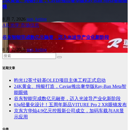
24K黄金、纯银打造，Caviar推出奢华版Ray-Ban Meta智能眼
镜
8 月 7, 2026
sun, keting
AR
光学
市场信息
谷东智能完成数亿元融资，迈入光波导产业化新阶段
8 月 7, 2026
sun, keting
近期文章
昀光12英寸硅基OLED项目主体工程正式启动
24K黄金、纯银打造，Caviar推出奢华版Ray-Ban Meta智
能眼镜
谷东智能完成数亿元融资，迈入光波导产业化新阶段
63g轻量化设计！五周年新品VITURE Pro 2 XR眼镜发布
京东方华灿4.9亿元控股新公司成立，加码车载与AR显
示应用
分类