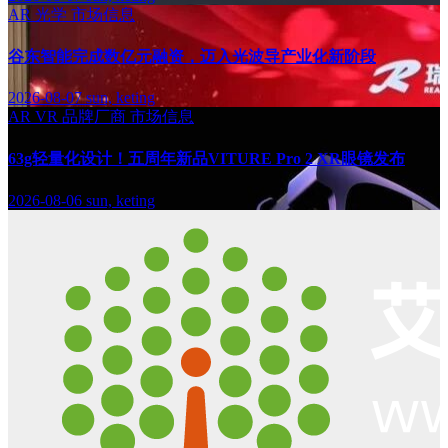
AR
光学
市场信息
谷东智能完成数亿元融资，迈入光波导产业化新阶段
2026-08-07
sun, keting
AR
VR
品牌厂商
市场信息
63g轻量化设计！五周年新品VITURE Pro 2 XR眼镜发布
2026-08-06
sun, keting