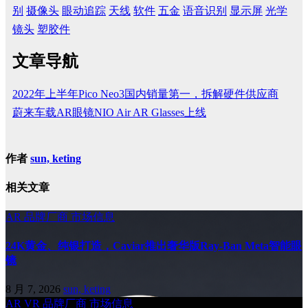
别
摄像头
眼动追踪
天线
软件
五金
语音识别
显示屏
光学
镜头
塑胶件
文章导航
2022年上半年Pico Neo3国内销量第一，拆解硬件供应商
蔚来车载AR眼镜NIO Air AR Glasses上线
作者
sun, keting
相关文章
AR
品牌厂商
市场信息
24K黄金、纯银打造，Caviar推出奢华版Ray-Ban Meta智能眼
镜
8 月 7, 2026
sun, keting
AR
VR
品牌厂商
市场信息