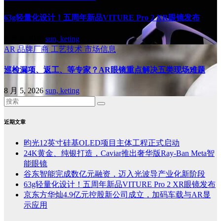
63g轻量化设计！五周年新品VITURE Pro 2 XR眼镜发布
8 月 6, 2026
sun, keting
AR
品牌厂商
工艺技术
市场信息
巡检漏项、返工、等专家？AR眼镜重点解决五类现场难题
8 月 5, 2026
sun, keting
近期文章
昀光12英寸硅基OLED项目主体工程正式启动
24K黄金、纯银打造，Caviar推出奢华版Ray-Ban Meta智
能眼镜
谷东智能完成数亿元融资，迈入光波导产业化新阶段
63g轻量化设计！五周年新品VITURE Pro 2 XR眼镜发布
京东方华灿4.9亿元控股新公司成立，加码车载与AR显
示应用