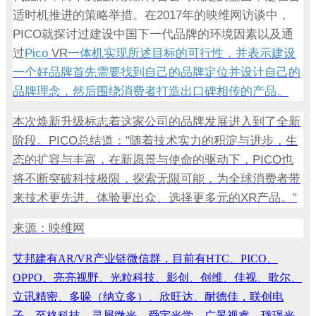
2017
适时机推进的策略举措。在
年的映维网访谈中，
PICO
就探讨过建设中国下一代品牌的环境因素以及通
Pico
VR
过
一体机实现所述目标的可行性，并表示建设
一个好品牌首先需要找到自己的品牌定位并设计自己的
品牌理念，然后围绕消费者打造出口碑相传的产品。
本次焕新升级标志着这家公司的品牌发展进入到了全新
PICO
"
阶段。
总结道：
随着技术实力的积淀与进步，生
PICO
态的扩容与丰富，在新愿景与使命的驱动下，
也
将不断突破科技极限，探索无限可能，为全球消费者带
XR
"
来技术更先进、体验更出众、选择更多元的
产品。
来源：映维网
艾邦建有AR/VR产业链微信群，目前有HTC、PICO、
OPPO、亮亮视野、光粒科技、影创、创维、佳视、歌尔、
立讯精密、多哚（纳立多）、欣旺达、耐德佳，联创电
子、至格科技、灵犀微光、舜宇光学、广景视睿、珑璟光