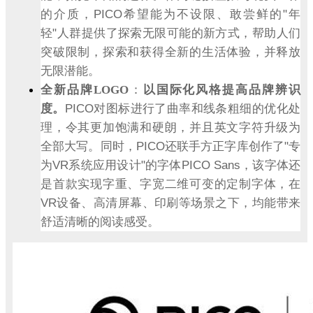
PICO
"
的介质，
希望能为不设限、敢尝鲜的
年
"
轻
人群提供了探索无限可能的新方式，帮助人们
突破限制，探索和获得全新的生活体验，并释放
无限潜能。
全新品牌
LOGO
：
以国际化风格提高品牌辨识
PICO
度。
对图标进行了曲率和线条粗细的优化处
理，令其更加饱满和硬朗，并且英文字符升级为
PICO
"
全部大写。同时，
还联手方正字库创作了
专
VR
"
PICO Sans
为
系统应用设计
的字体
，该字体还
是首款实现字重、字宽二维可变的定制字体，在
VR
设备、高清屏幕、印刷等场景之下，均能带来
舒适清晰的阅读感受。