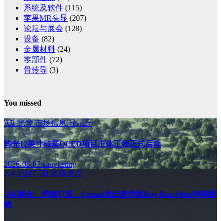
系统及软件
(115)
苹果MR头显
(207)
论坛与展会
(128)
设备
(82)
金属材料
(24)
零部件
(72)
骨传导
(3)
You missed
AR
光学
市场信息
显示屏
昀光12英寸硅基OLED项目主体工程正式启动
2026-08-07
sun, keting
AR
品牌厂商
市场信息
24K黄金、纯银打造，Caviar推出奢华版Ray-Ban Meta智能眼
镜