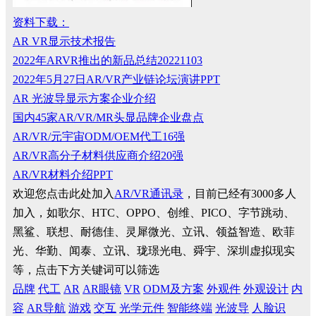
资料下载：
AR VR显示技术报告
2022年ARVR推出的新品总结20221103
2022年5月27日AR/VR产业链论坛演讲PPT
AR 光波导显示方案企业介绍
国内45家AR/VR/MR头显品牌企业盘点
AR/VR/元宇宙ODM/OEM代工16强
AR/VR高分子材料供应商介绍20强
AR/VR材料介绍PPT
欢迎您点击此处加入
AR/VR通讯录
，目前已经有3000多人
加入，如歌尔、HTC、OPPO、创维、PICO、字节跳动、
黑鲨、联想、耐德佳、灵犀微光、立讯、领益智造、欧菲
光、华勤、闻泰、立讯、珑璟光电、舜宇、深圳虚拟现实
等，点击下方关键词可以筛选
品牌
代工
AR
AR眼镜
VR
ODM及方案
外观件
外观设计
内
容
AR导航
游戏
交互
光学元件
智能终端
光波导
人脸识