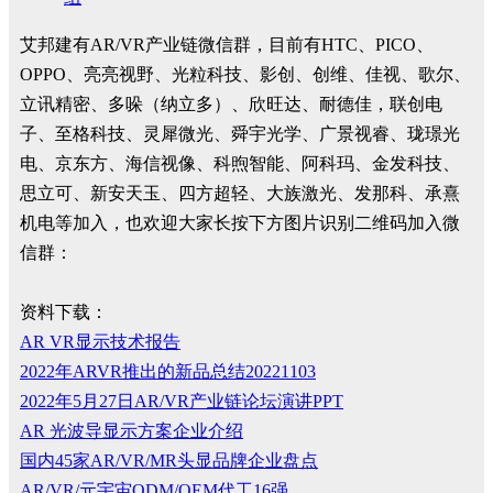
艾邦建有AR/VR产业链微信群，目前有HTC、PICO、
OPPO、亮亮视野、光粒科技、影创、创维、佳视、歌尔、
立讯精密、多哚（纳立多）、欣旺达、耐德佳，联创电
子、至格科技、灵犀微光、舜宇光学、广景视睿、珑璟光
电、京东方、海信视像、科煦智能、阿科玛、金发科技、
思立可、新安天玉、四方超轻、大族激光、发那科、承熹
机电等加入，也欢迎大家长按下方图片识别二维码加入微
信群：
资料下载：
AR VR显示技术报告
2022年ARVR推出的新品总结20221103
2022年5月27日AR/VR产业链论坛演讲PPT
AR 光波导显示方案企业介绍
国内45家AR/VR/MR头显品牌企业盘点
AR/VR/元宇宙ODM/OEM代工16强