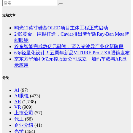
近期文章
昀光12英寸硅基OLED项目主体工程正式启动
24K黄金、纯银打造，Caviar推出奢华版Ray-Ban Meta智
能眼镜
谷东智能完成数亿元融资，迈入光波导产业化新阶段
63g轻量化设计！五周年新品VITURE Pro 2 XR眼镜发布
京东方华灿4.9亿元控股新公司成立，加码车载与AR显
示应用
分类
AI
(97)
AI眼镜
(473)
AR
(1,738)
VR
(909)
上市公司
(57)
代工
(66)
企业介绍
(41)
光学
(464)