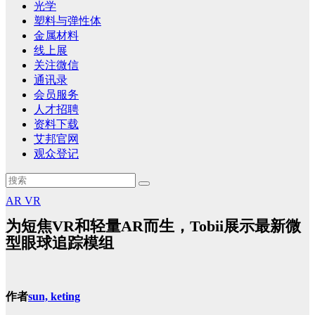
光学
塑料与弹性体
金属材料
线上展
关注微信
通讯录
会员服务
人才招聘
资料下载
艾邦官网
观众登记
AR
VR
为短焦VR和轻量AR而生，Tobii展示最新微
型眼球追踪模组
作者
sun, keting