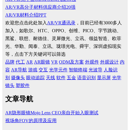
AR/VR高分子材料供应商介绍20强
AR/VR材料介绍PPT
欢迎您点击此处加入
AR/VR通讯录
，目前已经有3000多人
加入，如歌尔、HTC、OPPO、创维、PICO、字节跳动、
黑鲨、联想、耐德佳、灵犀微光、立讯、领益智造、欧菲
光、华勤、闻泰、立讯、珑璟光电、舜宇、深圳虚拟现实
等，点击下方关键词可以筛选
品牌
代工
AR
AR眼镜
VR
ODM及方案
外观件
外观设计
内
容
AR导航
游戏
交互
光学元件
智能终端
光波导
人脸识
别
摄像头
眼动追踪
天线
软件
五金
语音识别
显示屏
光学
镜头
塑胶件
文章导航
AR隐形眼镜Mojo Lens CEO亲自开始入眼测试
视场角FOV的原理及应用