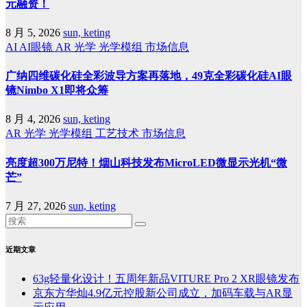
元融资！
8 月 5, 2026
sun, keting
AI
AI眼镜
AR
光学
光学模组
市场信息
广纳四维碳化硅全彩波导方案再落地，49克全彩碳化硅AI眼
镜Nimbo X1即将众筹
8 月 4, 2026
sun, keting
AR
光学
光学模组
工艺技术
市场信息
亮度超300万尼特！烟山科技发布MicroLED微显示光机“微
芒”
7 月 27, 2026
sun, keting
近期文章
63g轻量化设计！五周年新品VITURE Pro 2 XR眼镜发布
京东方华灿4.9亿元控股新公司成立，加码车载与AR显