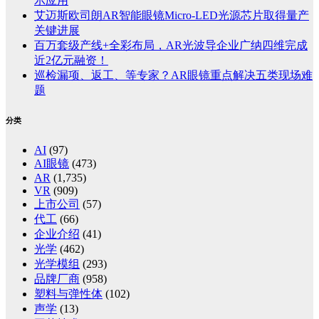
示应用
艾迈斯欧司朗AR智能眼镜Micro-LED光源芯片取得量产
关键进展
百万套级产线+全彩布局，AR光波导企业广纳四维完成
近2亿元融资！
巡检漏项、返工、等专家？AR眼镜重点解决五类现场难
题
分类
AI
(97)
AI眼镜
(473)
AR
(1,735)
VR
(909)
上市公司
(57)
代工
(66)
企业介绍
(41)
光学
(462)
光学模组
(293)
品牌厂商
(958)
塑料与弹性体
(102)
声学
(13)