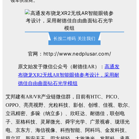
领军供应商。
长按二维码 关注我们
官网：http://www.nedplusar.com/
原文始发于微信公众号（耐德佳AR）：
高通发
布骁龙XR2无线AR智能眼镜参考设计，采用耐
德佳自由曲面钻石光学模组
艾邦建有AR/VR产业链微信群，目前有HTC、PICO、
OPPO、亮亮视野、光粒科技、影创、创维、佳视、歌尔、
立讯精密、多哚（纳立多）、欣旺达、耐德佳，联创电
子、至格科技、灵犀微光、舜宇光学、广景视睿、珑璟光
电、京东方、海信视像、科煦智能、阿科玛、金发科技、
思立可、新安天玉、四方超轻、大族激光、发那科、承熹