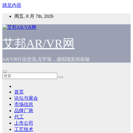
跳至内容
周五. 8 月 7th, 2026
艾邦AR/VR网
AR/VR行业交流,元宇宙，虚拟现实供应链
首页
论坛与展会
市场信息
品牌厂商
代工
上市公司
工艺技术