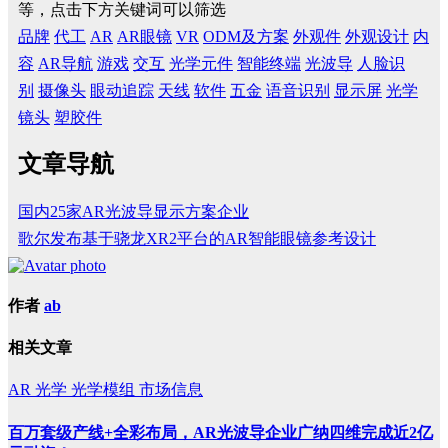
等，点击下方关键词可以筛选
品牌
代工
AR
AR眼镜
VR
ODM及方案
外观件
外观设计
内
容
AR导航
游戏
交互
光学元件
智能终端
光波导
人脸识
别
摄像头
眼动追踪
天线
软件
五金
语音识别
显示屏
光学
镜头
塑胶件
文章导航
国内25家AR光波导显示方案企业
歌尔发布基于骁龙XR2平台的AR智能眼镜参考设计
作者
ab
相关文章
AR
光学
光学模组
市场信息
百万套级产线+全彩布局，AR光波导企业广纳四维完成近2亿