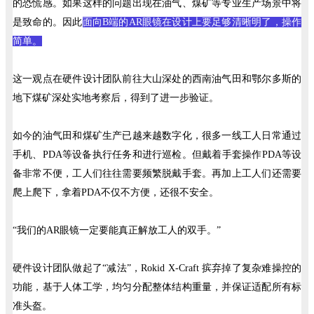
的恐慌感。如果这样的问题出现在油气、煤矿等专业生产场景中将
是致命的。因此
面向B端的AR眼镜在设计上要足够清晰明了，操作
简单。
这一观点在硬件设计团队前往大山深处的西南油气田和鄂尔多斯的
地下煤矿深处实地考察后，得到了进一步验证。
如今的油气田和煤矿生产已越来越数字化，很多一线工人日常通过
手机、PDA等设备执行任务和进行巡检。但戴着手套操作PDA等设
备非常不便，工人们往往需要频繁脱戴手套。再加上工人们还需要
爬上爬下，拿着PDA不仅不方便，还很不安全。
“我们的AR眼镜一定要能真正解放工人的双手。”
硬件设计团队做起了“减法”，Rokid X-Craft 摈弃掉了复杂难操控的
功能，基于人体工学，均匀分配整体结构重量，并保证适配所有标
准头盔。