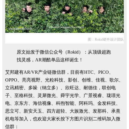
图：Rokid硬件设计团队
原文始发于微信公众号（Rokid）：从顶级超跑
找灵感，AR潮酷单品这样诞生！
艾邦建有AR/VR产业链微信群，目前有HTC、PICO、
OPPO、亮亮视野、光粒科技、影创、创维、佳视、歌尔、
立讯精密、多哚（纳立多）、欣旺达、耐德佳，联创电
子、至格科技、灵犀微光、舜宇光学、广景视睿、珑璟光
电、京东方、海信视像、科煦智能、阿科玛、金发科技、
思立可、新安天玉、四方超轻、大族激光、发那科、承熹
机电等加入，也欢迎大家长按下方图片识别二维码加入微
信群：