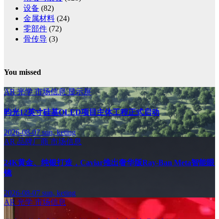
设备
(82)
金属材料
(24)
零部件
(72)
骨传导
(3)
You missed
AR
光学
市场信息
显示屏
昀光12英寸硅基OLED项目主体工程正式启动
2026-08-07
sun, keting
AR
品牌厂商
市场信息
24K黄金、纯银打造，Caviar推出奢华版Ray-Ban Meta智能眼
镜
2026-08-07
sun, keting
AR
光学
市场信息