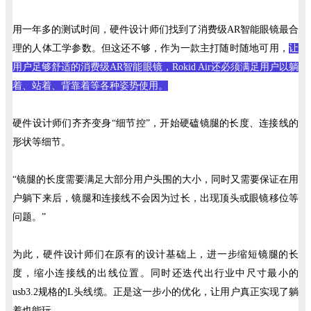
用一年多的测试时间，硬件设计师们找到了消费级AR智能眼镜最合
理的人体工学参数。但这还不够，作为一款主打随时随地可用，
让
用户足够舒适的消费级AR智能眼镜，Rokid Air还必须满足用户以躺
着、站着、背靠着等各种姿势使用。
硬件设计师们齐齐变身“细节控”，开始硬磕镜腿的长度、连接线的
形状等细节。
“镜腿的长度需要满足大部分用户头围的大小，同时又需要保证在用
户躺下来后，镜腿和连接线不会因为过长，出现顶头或眼镜移位等
问题。”
为此，硬件设计师们在原有的设计基础上，进一步缩短镜腿的长
度，缩小连接线的出线位置。同时还迭代出行业中尺寸最小的
usb3.2规格的L头线缆。正是这一步小的优化，让用户真正实现了躺
着也能玩。