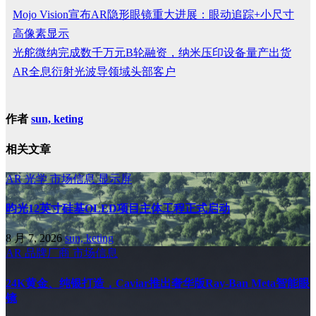
Mojo Vision宣布AR隐形眼镜重大进展：眼动追踪+小尺寸
高像素显示
光舵微纳完成数千万元B轮融资，纳米压印设备量产出货
AR全息衍射光波导领域头部客户
作者
sun, keting
相关文章
AR
光学
市场信息
显示屏
昀光12英寸硅基OLED项目主体工程正式启动
8 月 7, 2026
sun, keting
AR
品牌厂商
市场信息
24K黄金、纯银打造，Caviar推出奢华版Ray-Ban Meta智能眼
镜