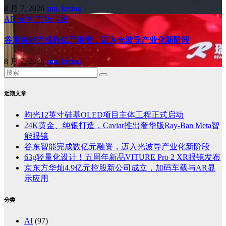
8 月 7, 2026
sun, keting
AR
光学
市场信息
谷东智能完成数亿元融资，迈入光波导产业化新阶段
8 月 7, 2026
sun, keting
近期文章
昀光12英寸硅基OLED项目主体工程正式启动
24K黄金、纯银打造，Caviar推出奢华版Ray-Ban Meta智
能眼镜
谷东智能完成数亿元融资，迈入光波导产业化新阶段
63g轻量化设计！五周年新品VITURE Pro 2 XR眼镜发布
京东方华灿4.9亿元控股新公司成立，加码车载与AR显
示应用
分类
AI
(97)