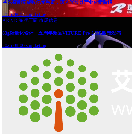
谷东智能完成数亿元融资，迈入光波导产业化新阶段
2026-08-07
sun, keting
AR
VR
品牌厂商
市场信息
63g轻量化设计！五周年新品VITURE Pro 2 XR眼镜发布
2026-08-06
sun, keting