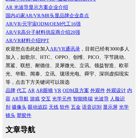
AR 光波导显示方案企业介绍
国内45家AR/VR/MR头显品牌企业盘点
AR/VR/元宇宙ODM/OEM代工16强
AR/VR高分子材料供应商介绍20强
AR/VR材料介绍PPT
欢迎您点击此处加入
AR/VR通讯录
，目前已经有3000多人
加入，如歌尔、HTC、OPPO、创维、PICO、字节跳动、
黑鲨、联想、耐德佳、灵犀微光、立讯、领益智造、欧菲
光、华勤、闻泰、立讯、珑璟光电、舜宇、深圳虚拟现实
等，点击下方关键词可以筛选
品牌
代工
AR
AR眼镜
VR
ODM及方案
外观件
外观设计
内
容
AR导航
游戏
交互
光学元件
智能终端
光波导
人脸识
别
摄像头
眼动追踪
天线
软件
五金
语音识别
显示屏
光学
镜头
塑胶件
文章导航