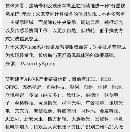
整体来看，这项专利反映出苹果正在持续推进一种“分层视
觉系统”理念：未来空间计算设备的信息呈现，不再依赖单
一主显示区域，而是通过中央显示、周边显示、镜框灯光
以及传感器协同工作，以更加自然、低功耗、低干扰的方
式完成信息交互。
对于未来Vision系列设备及智能眼镜而言，这类技术有望成
为实现轻量化、长续航与更舒适佩戴体验的重要基础。
来源：PatentlyApple
艾邦建有AR/VR产业链微信群，目前有HTC、PICO、
OPPO、亮亮视野、光粒科技、影创、创维、佳视、歌尔、
立讯精密、多哚（纳立多）、欣旺达、耐德佳，联创电
子、至格科技、灵犀微光、舜宇光学、广景视睿、珑璟光
电、京东方、海信视像、科煦智能、阿科玛、金发科技、
思立可、新安天玉、四方超轻、大族激光、发那科、承熹
机电等加入，也欢迎大家长按下方图片识别二维码加入微