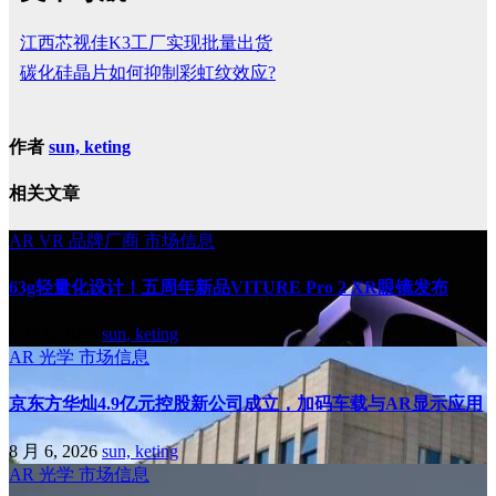
江西芯视佳K3工厂实现批量出货
碳化硅晶片如何抑制彩虹纹效应?
作者
sun, keting
相关文章
AR
VR
品牌厂商
市场信息
63g轻量化设计！五周年新品VITURE Pro 2 XR眼镜发布
8 月 6, 2026
sun, keting
AR
光学
市场信息
京东方华灿4.9亿元控股新公司成立，加码车载与AR显示应用
8 月 6, 2026
sun, keting
AR
光学
市场信息