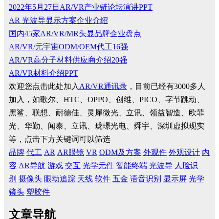
2022年5月27日AR/VR产业链论坛演讲PPT
AR 光波导显示方案企业介绍
国内45家AR/VR/MR头显品牌企业盘点
AR/VR/元宇宙ODM/OEM代工16强
AR/VR高分子材料供应商介绍20强
AR/VR材料介绍PPT
欢迎您点击此处加入
AR/VR通讯录
，目前已经有3000多人
加入，如歌尔、HTC、OPPO、创维、PICO、字节跳动、
黑鲨、联想、耐德佳、灵犀微光、立讯、领益智造、欧菲
光、华勤、闻泰、立讯、珑璟光电、舜宇、深圳虚拟现实
等，点击下方关键词可以筛选
品牌
代工
AR
AR眼镜
VR
ODM及方案
外观件
外观设计
内
容
AR导航
游戏
交互
光学元件
智能终端
光波导
人脸识
别
摄像头
眼动追踪
天线
软件
五金
语音识别
显示屏
光学
镜头
塑胶件
文章导航