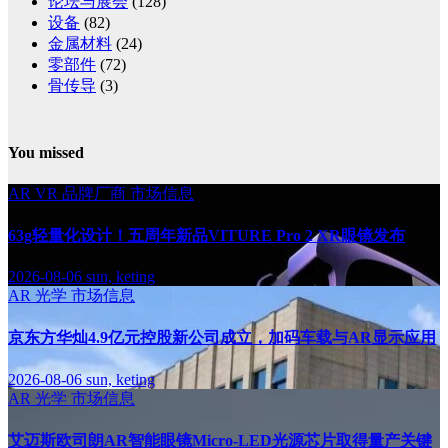
论坛与展会
(128)
设备
(82)
金属材料
(24)
零部件
(72)
骨传导
(3)
You missed
AR
VR
品牌厂商
市场信息
63g轻量化设计！五周年新品VITURE Pro 2 XR眼镜发布
2026-08-06
sun, keting
AR
光学
市场信息
京东方华灿4.9亿元控股新公司成立，加码车载与AR显示应用
2026-08-06
sun, keting
AR
光学
市场信息
艾迈斯欧司朗AR智能眼镜Micro-LED光源芯片取得量产关键