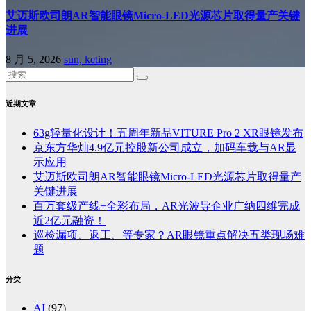
艾迈斯欧司朗AR智能眼镜Micro-LED光源芯片取得量产关键
进展
8 月 5, 2026
sun, keting
近期文章
63g轻量化设计！五周年新品VITURE Pro 2 XR眼镜发布
京东方华灿4.9亿元控股新公司成立，加码车载与AR显
示应用
艾迈斯欧司朗AR智能眼镜Micro-LED光源芯片取得量产
关键进展
百万套级产线+全彩布局，AR光波导企业广纳四维完成
近2亿元融资！
巡检漏项、返工、等专家？AR眼镜重点解决五类现场难
题
分类
AI
(97)