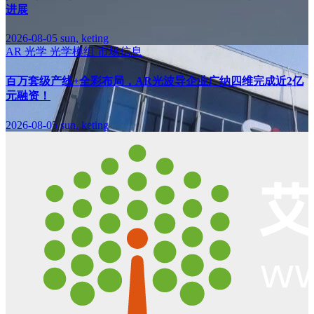
进展
2026-08-05
sun, keting
AR
光学
光学模组
市场信息
百万套级产线+全彩布局，AR光波导企业广纳四维完成近2亿
元融资！
2026-08-05
sun, keting