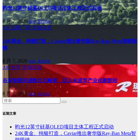
昀光12英寸硅基OLED项目主体工程正式启动
8 月 7, 2026
sun, keting
AR
品牌厂商
市场信息
24K黄金、纯银打造，Caviar推出奢华版Ray-Ban Meta智能眼
镜
8 月 7, 2026
sun, keting
AR
光学
市场信息
谷东智能完成数亿元融资，迈入光波导产业化新阶段
8 月 7, 2026
sun, keting
近期文章
昀光12英寸硅基OLED项目主体工程正式启动
24K黄金、纯银打造，Caviar推出奢华版Ray-Ban Meta智
能眼镜