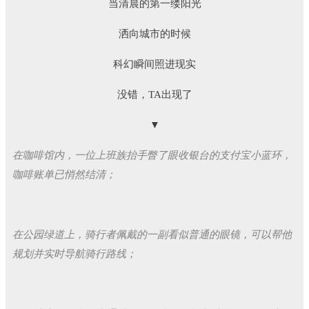
当清晨的第一缕阳光
洒向城市的时候
科幻瞬间照进现实
没错，TA出现了
▼
在咖啡馆内，一位上班族抬手瞥了眼收银台的支付宝小蓝环，
咖啡账单已悄然结清；
在公园绿道上，骑行者佩戴的一副看似普通的眼镜，可以帮他
规划并实时导航骑行路线；