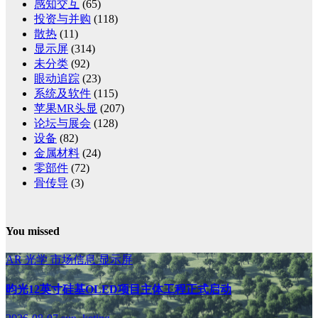
感知交互
(65)
投资与并购
(118)
散热
(11)
显示屏
(314)
未分类
(92)
眼动追踪
(23)
系统及软件
(115)
苹果MR头显
(207)
论坛与展会
(128)
设备
(82)
金属材料
(24)
零部件
(72)
骨传导
(3)
You missed
AR
光学
市场信息
显示屏
昀光12英寸硅基OLED项目主体工程正式启动