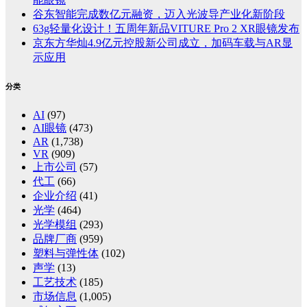
谷东智能完成数亿元融资，迈入光波导产业化新阶段
63g轻量化设计！五周年新品VITURE Pro 2 XR眼镜发布
京东方华灿4.9亿元控股新公司成立，加码车载与AR显
示应用
分类
AI
(97)
AI眼镜
(473)
AR
(1,738)
VR
(909)
上市公司
(57)
代工
(66)
企业介绍
(41)
光学
(464)
光学模组
(293)
品牌厂商
(959)
塑料与弹性体
(102)
声学
(13)
工艺技术
(185)
市场信息
(1,005)