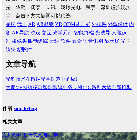
光、华勤、闻泰、立讯、珑璟光电、舜宇、深圳虚拟现实
等，点击下方关键词可以筛选
品牌
代工
AR
AR眼镜
VR
ODM及方案
外观件
外观设计
内
容
AR导航
游戏
交互
光学元件
智能终端
光波导
人脸识
别
摄像头
眼动追踪
天线
软件
五金
语音识别
显示屏
光学
镜头
塑胶件
文章导航
光刻技术在微纳光学制造中的应用
大朋VR持续拓展智能眼镜业务，推出G系列六款全新机型
作者
sun, keting
相关文章
AR
光学
市场信息
显示屏