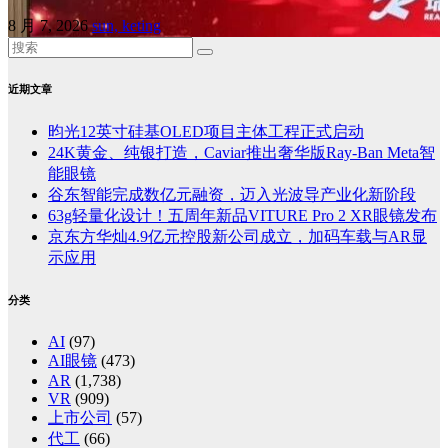
8 月 7, 2026
sun, keting
近期文章
昀光12英寸硅基OLED项目主体工程正式启动
24K黄金、纯银打造，Caviar推出奢华版Ray-Ban Meta智
能眼镜
谷东智能完成数亿元融资，迈入光波导产业化新阶段
63g轻量化设计！五周年新品VITURE Pro 2 XR眼镜发布
京东方华灿4.9亿元控股新公司成立，加码车载与AR显
示应用
分类
AI
(97)
AI眼镜
(473)
AR
(1,738)
VR
(909)
上市公司
(57)
代工
(66)