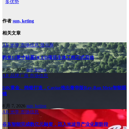
多优势
作者
sun, keting
相关文章
AR
光学
市场信息
显示屏
昀光12英寸硅基OLED项目主体工程正式启动
8 月 7, 2026
sun, keting
AR
品牌厂商
市场信息
24K黄金、纯银打造，Caviar推出奢华版Ray-Ban Meta智能眼
镜
8 月 7, 2026
sun, keting
AR
光学
市场信息
谷东智能完成数亿元融资，迈入光波导产业化新阶段