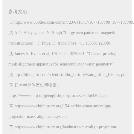
参考文献
[1]http://www.360doc.com/content/23/0418/17/1077137709_1077137709
[2] A.O. Adeyeye and N. Singh,“Large area patterned magnetic
nanostructures”, J. Phys. D: Appl. Phys. 41, 153001 (2008)
[3] James A. Evans et al, US Patent 3220331, “Contact printing
mask alignment apparatus for semiconductor wafer geometry”
[4]http://lithoguru.com/scientist/litho_history/Kato_Litho_History.pdf
[5] 日本半导体历史博物馆，
https://www.shmj.or.jp/english/pdf/process/exhibi420E.pdf
[6] https://www.chiphistory.org/154-perkin-elmer-micralign-
projection-mask-alignment-system
[7] https://www.chiphistory.org/landmarks/micralign-projection-