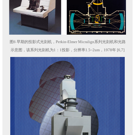
图6 早期的投影式光刻机，Perkin-Elmer Micralign系列光刻机和光路
示意图，该系列光刻机为1：1投影，分辨率1.5~2um，1978年 [6,7]