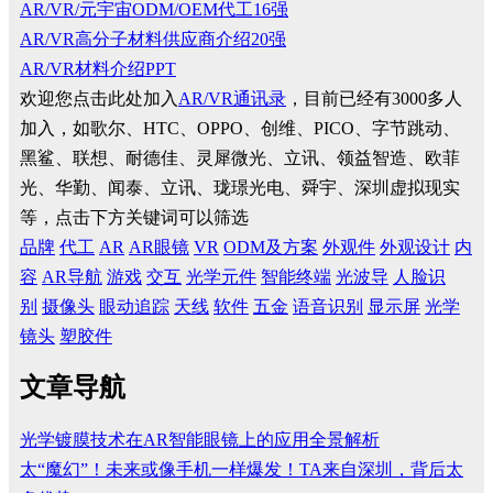
AR/VR/元宇宙ODM/OEM代工16强
AR/VR高分子材料供应商介绍20强
AR/VR材料介绍PPT
欢迎您点击此处加入
AR/VR通讯录
，目前已经有3000多人
加入，如歌尔、HTC、OPPO、创维、PICO、字节跳动、
黑鲨、联想、耐德佳、灵犀微光、立讯、领益智造、欧菲
光、华勤、闻泰、立讯、珑璟光电、舜宇、深圳虚拟现实
等，点击下方关键词可以筛选
品牌
代工
AR
AR眼镜
VR
ODM及方案
外观件
外观设计
内
容
AR导航
游戏
交互
光学元件
智能终端
光波导
人脸识
别
摄像头
眼动追踪
天线
软件
五金
语音识别
显示屏
光学
镜头
塑胶件
文章导航
光学镀膜技术在AR智能眼镜上的应用全景解析
太“魔幻”！未来或像手机一样爆发！TA来自深圳，背后太