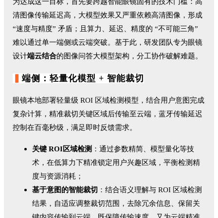
为达成这一目标，首先要跨越智能眼镜固有的技术门槛：高
清图像传输延迟高，大模型效果又严重依赖高清图像，形成
“速度与精度” 矛盾；且算力、延迟、精度的 “不可能三角”
难以通过单一端侧或云端突破。基于此，研发团队专为眼镜
设计
端云结合
的图像问答大模型架构，分工协作破解难题。
▍
端侧：轻量化模型 + 智能裁切
眼镜本地部署轻量级 ROI 区域检测模型，结合用户意图完成
复杂计算，精准裁切关键区域后传输至云端，蓝牙传输延迟
控制在百毫秒级，满足即时反馈需求。
关键
ROI
区域检测
：通过参数精简、模型量化等技
术，在低算力下精准锁定用户兴趣区域，平衡检测精
度与资源消耗；
基于
意图
的智能裁切
：结合语义理解与 ROI 区域检测
结果，自适应调整裁切范围，去除冗余信息、保留关
键内容传输到云端，既保障传输速度，又为云端精准