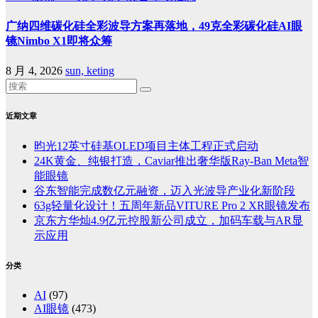
广纳四维碳化硅全彩波导方案再落地，49克全彩碳化硅AI眼
镜Nimbo X1即将众筹
8 月 4, 2026
sun, keting
近期文章
昀光12英寸硅基OLED项目主体工程正式启动
24K黄金、纯银打造，Caviar推出奢华版Ray-Ban Meta智
能眼镜
谷东智能完成数亿元融资，迈入光波导产业化新阶段
63g轻量化设计！五周年新品VITURE Pro 2 XR眼镜发布
京东方华灿4.9亿元控股新公司成立，加码车载与AR显
示应用
分类
AI
(97)
AI眼镜
(473)