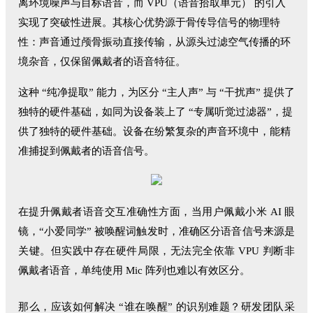
离环境噪声与目标语音，而 VPU（语音拾取单元） 的引入
实现了突破性进展。其核心优势源于骨传导信号的物理特
性：声音通过颅骨振动直接传输，从源头过滤空气传播的环
境杂音，仅保留佩戴者的语音特征。
这种 “纯净提取” 能力，为区分 “主人声” 与 “干扰声” 提供了
独特的硬件基础，如同为设备装上了 “专属听觉过滤器”，提
供了独特的硬件基础。设备在纷繁复杂的声音环境中，能精
准捕捉到佩戴者的语音信号。
在提升佩戴者语音交互准确性方面，当用户佩戴小米 AI 眼
镜，“小爱同学” 被唤醒词触发时，准确区分语音信号来源是
关键。但实践中存在硬件局限，无法完全依靠 VPU 判断非
佩戴者语音，单纯使用 Mic 阵列也难以有效区分。
那么，应该如何解决 “谁在唤醒” 的识别难题？研发团队采