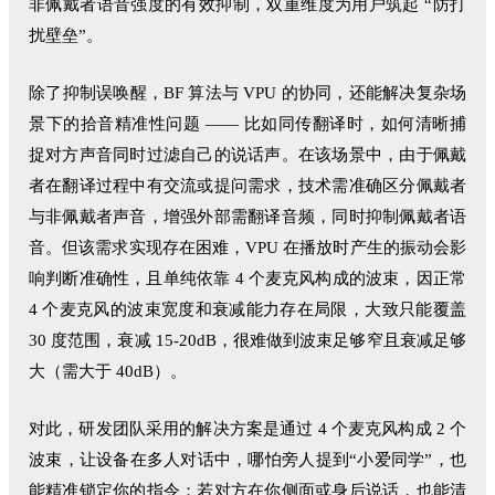
非佩戴者语音强度的有效抑制，双重维度为用户筑起 “防打
扰壁垒”。
除了抑制误唤醒，BF 算法与 VPU 的协同，还能解决复杂场
景下的拾音精准性问题 —— 比如同传翻译时，如何清晰捕
捉对方声音同时过滤自己的说话声。在该场景中，由于佩戴
者在翻译过程中有交流或提问需求，技术需准确区分佩戴者
与非佩戴者声音，增强外部需翻译音频，同时抑制佩戴者语
音。但该需求实现存在困难，VPU 在播放时产生的振动会影
响判断准确性，且单纯依靠 4 个麦克风构成的波束，因正常
4 个麦克风的波束宽度和衰减能力存在局限，大致只能覆盖
30 度范围，衰减 15-20dB，很难做到波束足够窄且衰减足够
大（需大于 40dB）。
对此，研发团队采用的解决方案是通过 4 个麦克风构成 2 个
波束，让设备在多人对话中，哪怕旁人提到“小爱同学”，也
能精准锁定你的指令；若对方在你侧面或身后说话，也能清