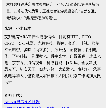
术打磨往往决定着体验的跃升。小米 AI 眼镜以硬件创新为
基、以算法优化为翼，正推动智能穿戴设备向“自然交互、
无缝融入” 的理想形态加速迈进。
来源：小米技术
艾邦建有AR/VR产业链微信群，目前有HTC、PICO、
OPPO、亮亮视野、光粒科技、影创、创维、佳视、歌尔、
立讯精密、多哚（纳立多）、欣旺达、耐德佳，联创电
子、至格科技、灵犀微光、舜宇光学、广景视睿、珑璟光
电、京东方、海信视像、科煦智能、阿科玛、金发科技、
思立可、新安天玉、四方超轻、大族激光、发那科、承熹
机电等加入，也欢迎大家长按下方图片识别二维码加入微
信群：
资料下载：
AR VR显示技术报告