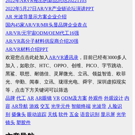
2022年ARVR推出的新品总结20221103
2022年5月27日AR/VR产业链论坛演讲PPT
AR 光波导显示方案企业介绍
国内45家AR/VR/MR头显品牌企业盘点
AR/VR/元宇宙ODM/OEM代工16强
AR/VR高分子材料供应商介绍20强
AR/VR材料介绍PPT
欢迎您点击此处加入
AR/VR通讯录
，目前已经有3000多人
加入，如歌尔、HTC、OPPO、创维、PICO、字节跳动、
黑鲨、联想、耐德佳、灵犀微光、立讯、领益智造、欧菲
光、华勤、闻泰、立讯、珑璟光电、舜宇、深圳虚拟现实
等，点击下方关键词可以筛选
品牌
代工
AR
AR眼镜
VR
ODM及方案
外观件
外观设计
内
容
AR导航
游戏
交互
光学元件
智能终端
光波导
人脸识
别
摄像头
眼动追踪
天线
软件
五金
语音识别
显示屏
光学
镜头
塑胶件