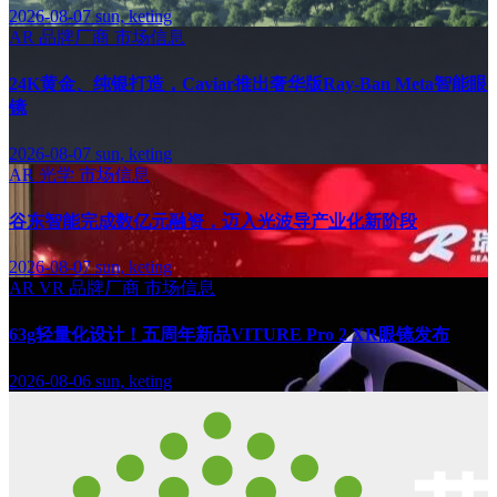
2026-08-07
sun, keting
AR
品牌厂商
市场信息
24K黄金、纯银打造，Caviar推出奢华版Ray-Ban Meta智能眼
镜
2026-08-07
sun, keting
AR
光学
市场信息
谷东智能完成数亿元融资，迈入光波导产业化新阶段
2026-08-07
sun, keting
AR
VR
品牌厂商
市场信息
63g轻量化设计！五周年新品VITURE Pro 2 XR眼镜发布
2026-08-06
sun, keting