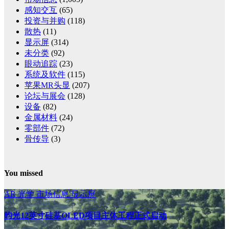
感知交互
(65)
投资与并购
(118)
散热
(11)
显示屏
(314)
未分类
(92)
眼动追踪
(23)
系统及软件
(115)
苹果MR头显
(207)
论坛与展会
(128)
设备
(82)
金属材料
(24)
零部件
(72)
骨传导
(3)
You missed
AR
光学
市场信息
显示屏
昀光12英寸硅基OLED项目主体工程正式启动