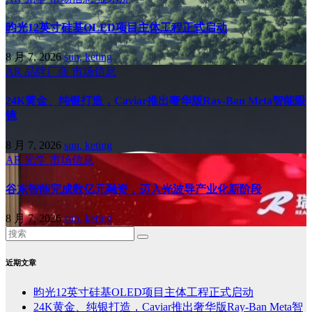
昀光12英寸硅基OLED项目主体工程正式启动
8 月 7, 2026
sun, keting
AR
品牌厂商
市场信息
24K黄金、纯银打造，Caviar推出奢华版Ray-Ban Meta智能眼
镜
8 月 7, 2026
sun, keting
AR
光学
市场信息
谷东智能完成数亿元融资，迈入光波导产业化新阶段
8 月 7, 2026
sun, keting
近期文章
昀光12英寸硅基OLED项目主体工程正式启动
24K黄金、纯银打造，Caviar推出奢华版Ray-Ban Meta智