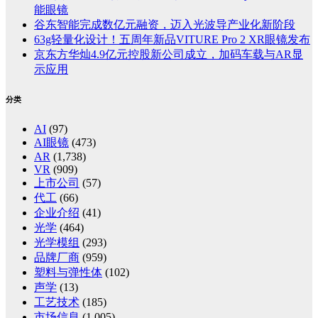
能眼镜
谷东智能完成数亿元融资，迈入光波导产业化新阶段
63g轻量化设计！五周年新品VITURE Pro 2 XR眼镜发布
京东方华灿4.9亿元控股新公司成立，加码车载与AR显
示应用
分类
AI
(97)
AI眼镜
(473)
AR
(1,738)
VR
(909)
上市公司
(57)
代工
(66)
企业介绍
(41)
光学
(464)
光学模组
(293)
品牌厂商
(959)
塑料与弹性体
(102)
声学
(13)
工艺技术
(185)
市场信息
(1,005)