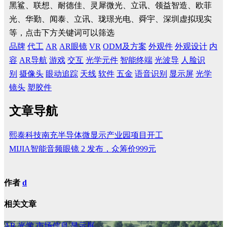
黑鲨、联想、耐德佳、灵犀微光、立讯、领益智造、欧菲
光、华勤、闻泰、立讯、珑璟光电、舜宇、深圳虚拟现实
等，点击下方关键词可以筛选
品牌
代工
AR
AR眼镜
VR
ODM及方案
外观件
外观设计
内
容
AR导航
游戏
交互
光学元件
智能终端
光波导
人脸识
别
摄像头
眼动追踪
天线
软件
五金
语音识别
显示屏
光学
镜头
塑胶件
文章导航
熙泰科技南充半导体微显示产业园项目开工
MIJIA智能音频眼镜 2 发布，众筹价999元
作者
d
相关文章
AR
光学
市场信息
显示屏