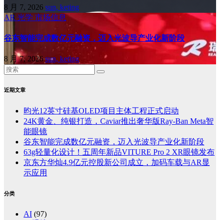
8 月 7, 2026
sun, keting
AR
光学
市场信息
谷东智能完成数亿元融资，迈入光波导产业化新阶段
8 月 7, 2026
sun, keting
近期文章
昀光12英寸硅基OLED项目主体工程正式启动
24K黄金、纯银打造，Caviar推出奢华版Ray-Ban Meta智
能眼镜
谷东智能完成数亿元融资，迈入光波导产业化新阶段
63g轻量化设计！五周年新品VITURE Pro 2 XR眼镜发布
京东方华灿4.9亿元控股新公司成立，加码车载与AR显
示应用
分类
AI
(97)