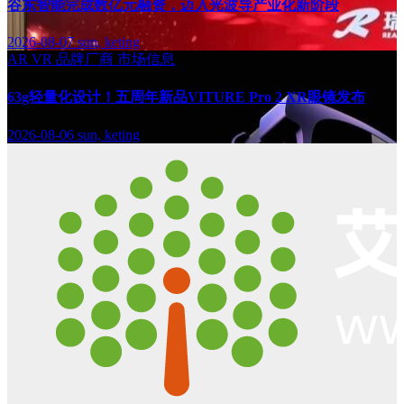
谷东智能完成数亿元融资，迈入光波导产业化新阶段
2026-08-07
sun, keting
AR
VR
品牌厂商
市场信息
63g轻量化设计！五周年新品VITURE Pro 2 XR眼镜发布
2026-08-06
sun, keting