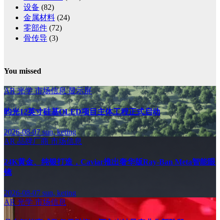
设备
(82)
金属材料
(24)
零部件
(72)
骨传导
(3)
You missed
AR
光学
市场信息
显示屏
昀光12英寸硅基OLED项目主体工程正式启动
2026-08-07
sun, keting
AR
品牌厂商
市场信息
24K黄金、纯银打造，Caviar推出奢华版Ray-Ban Meta智能眼
镜
2026-08-07
sun, keting
AR
光学
市场信息