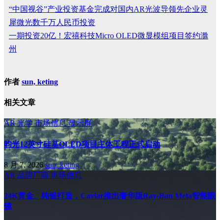
“中国视谷”产业投资基金完成对国内AR光波导领先企业灵
犀微光数千万人民币投资
一期投资20亿！宏禧科技Micro OLED微显模组项目签约滁
州
作者
sun, keting
相关文章
AR
光学
市场信息
显示屏
昀光12英寸硅基OLED项目主体工程正式启动
8 月 7, 2026
sun, keting
AR
品牌厂商
市场信息
24K黄金、纯银打造，Caviar推出奢华版Ray-Ban Meta智能眼
镜