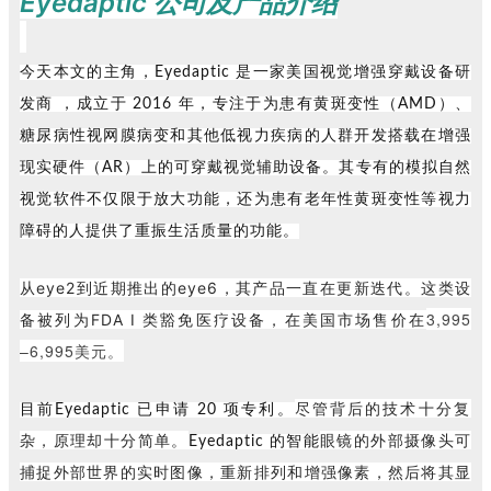
Eyedaptic 公司及产品介绍
今天本文的主角，Eyedaptic 是一家美国视觉增强穿戴设备研
发商 ，
成立于 2016 年，
专注于为患有黄斑变性（AMD）、
糖尿病性视网膜病变和其他低视力疾病的人群开发搭载在增强
现实硬件（AR）上的可穿戴视觉辅助设备。其专有的模拟自然
视觉软件不仅限于放大功能，还为患有老年性黄斑变性等视力
障碍的人提供了重振生活质量的功能。
从eye2到近期推出的eye6，其产品一直在更新迭代。
这类设
3,995
备
被列为FDA I 类豁免医疗设备，在美国市场售价在
–
6,995美元。
尽管背后的技术十分复
目前Eyedaptic 已申请 20 项专利。
杂，原理却十分简单。
眼镜的外部摄像头可
Eyedaptic 的智能
捕捉外部世界的实时图像，重新排列和增强像素，然后将其显