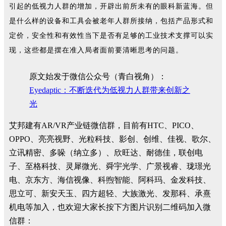
引起的低视力人群的增加，开辟出前所未有的眼科新蓝海。但
是什么样的设备和工具会被老年人群所接纳，包括产品形式和
定价，安全性和有效性当下是否有足够的工业技术支撑可以实
现，这些都是摆在准入局者面前要清晰思考的问题。
原文始发于微信公众号（青白视角）：
Eyedaptic：不断迭代为低视力人群带来创新之
光
艾邦建有AR/VR产业链微信群，目前有HTC、PICO、
OPPO、亮亮视野、光粒科技、影创、创维、佳视、歌尔、
立讯精密、多哚（纳立多）、欣旺达、耐德佳，联创电
子、至格科技、灵犀微光、舜宇光学、广景视睿、珑璟光
电、京东方、海信视像、科煦智能、阿科玛、金发科技、
思立可、新安天玉、四方超轻、大族激光、发那科、承熹
机电等加入，也欢迎大家长按下方图片识别二维码加入微
信群：