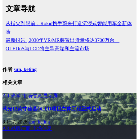
文章导航
从指尖到眼前，Rokid携手蔚来打造沉浸式智能用车全新体
验
最新报告 | 2030年VR/MR装置出货量将达3700万台，
OLEDoS与LCD将主导高端和主流市场
作者
sun, keting
相关文章
AR
光学
市场信息
显示屏
昀光12英寸硅基OLED项目主体工程正式启动
8 月 7, 2026
sun, keting
AR
品牌厂商
市场信息