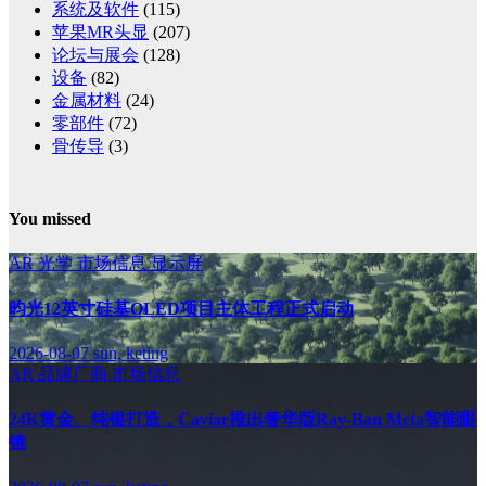
系统及软件
(115)
苹果MR头显
(207)
论坛与展会
(128)
设备
(82)
金属材料
(24)
零部件
(72)
骨传导
(3)
You missed
AR
光学
市场信息
显示屏
昀光12英寸硅基OLED项目主体工程正式启动
2026-08-07
sun, keting
AR
品牌厂商
市场信息
24K黄金、纯银打造，Caviar推出奢华版Ray-Ban Meta智能眼
镜