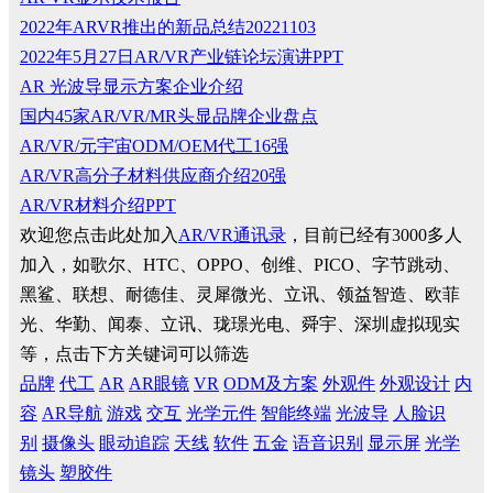
2022年ARVR推出的新品总结20221103
2022年5月27日AR/VR产业链论坛演讲PPT
AR 光波导显示方案企业介绍
国内45家AR/VR/MR头显品牌企业盘点
AR/VR/元宇宙ODM/OEM代工16强
AR/VR高分子材料供应商介绍20强
AR/VR材料介绍PPT
欢迎您点击此处加入
AR/VR通讯录
，目前已经有3000多人
加入，如歌尔、HTC、OPPO、创维、PICO、字节跳动、
黑鲨、联想、耐德佳、灵犀微光、立讯、领益智造、欧菲
光、华勤、闻泰、立讯、珑璟光电、舜宇、深圳虚拟现实
等，点击下方关键词可以筛选
品牌
代工
AR
AR眼镜
VR
ODM及方案
外观件
外观设计
内
容
AR导航
游戏
交互
光学元件
智能终端
光波导
人脸识
别
摄像头
眼动追踪
天线
软件
五金
语音识别
显示屏
光学
镜头
塑胶件