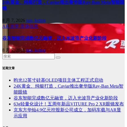
24K黄金、纯银打造，Caviar推出奢华版Ray-Ban Meta智能眼
镜
8 月 7, 2026
sun, keting
AR
光学
市场信息
谷东智能完成数亿元融资，迈入光波导产业化新阶段
8 月 7, 2026
sun, keting
近期文章
昀光12英寸硅基OLED项目主体工程正式启动
24K黄金、纯银打造，Caviar推出奢华版Ray-Ban Meta智
能眼镜
谷东智能完成数亿元融资，迈入光波导产业化新阶段
63g轻量化设计！五周年新品VITURE Pro 2 XR眼镜发布
京东方华灿4.9亿元控股新公司成立，加码车载与AR显
示应用