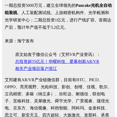
一期总投资5000万元，建立全球领先的
Pancake光机全自动
组装线
、人工装配测试线、上游精密机构件、光学检测和
光学研发中心；二期总投资1亿元，进行产线扩容。首期达
产后，预计年产值不低于3.2亿元。
来源：海宁发布
原文始发于微信公众号（艾邦VR产业资讯）：
总投资超55亿元！华曜科技、爱幕创新AR/VR
相关产业项目落户浙江
艾邦建有AR/VR产业链微信群，目前有HTC、PICO、
OPPO、亮亮视野、光粒科技、影创、创维、佳视、歌尔、
立讯精密、多哚（纳立多）、欣旺达、耐德佳，联创电
子、至格科技、灵犀微光、舜宇光学、广景视睿、珑璟光
电、京东方、海信视像、科煦智能、阿科玛、金发科技、
思立可、新安天玉、四方超轻、大族激光、发那科、承熹