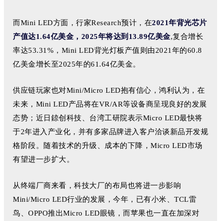
而Mini LED方面，
行家Research预计，
在
2
021年背光芯片
产值达
1.64亿美金，
2025年将达到13.89亿
美金
,复合
增长
率达53.31%，Mini LED背光灯板产值则由2021年的60.8
亿美金增长至2025年的61.64亿美金。
供应链玩家也对Mini/Micro LED抱有信心，鸿利认为，在
未来，Mini LED产品将在VR/AR等设备商呈现良好的发展
态势；
近日錼创科技、台湾工研院表示Micro LED最快将
于2年进入产业化，并有多家品牌进入客户洽谈新品开发规
格阶段。
随着技术的升级、成本的下降，Micro LED市场
有望进一步扩大。
从终端厂商来看，
科技大厂的布局也将进一步影响
Mini/Micro LED行业的发展
，今年，已有小米、TCL雷
鸟、OPPO
推出Micro LED眼镜，
而苹果也一直在加深对