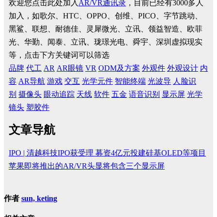
欢迎您点击此处加入
AR/VR通讯录
，目前已经有3000多人
加入，如歌尔、HTC、OPPO、创维、PICO、字节跳动、
黑鲨、联想、耐德佳、灵犀微光、立讯、领益智造、欧菲
光、华勤、闻泰、立讯、珑璟光电、舜宇、深圳虚拟现实
等，点击下方关键词可以筛选
品牌
代工
AR
AR眼镜
VR
ODM及方案
外观件
外观设计
内
容
AR导航
游戏
交互
光学元件
智能终端
光波导
人脸识
别
摄像头
眼动追踪
天线
软件
五金
语音识别
显示屏
光学
镜头
塑胶件
文章导航
IPO | 清越科技IPO获受理 募资4亿元投建硅基OLED等项目
苹果即将推出的AR/VR头显将包含三个显示屏
作者
sun, keting