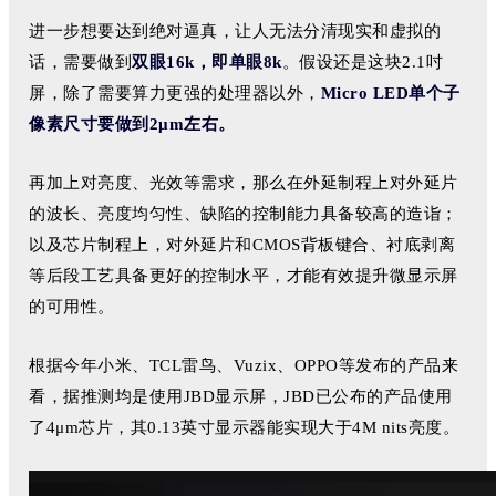
进一步想要达到绝对逼真，让人无法分清现实和虚拟的
话
，需要做到
双眼16k，即单眼8k
。假设还是这块2.1吋
屏，除了需要算力更强的处理器以外，
Micro LED单个子
像素尺寸要做到2μm左右。
再加上对亮度、光效等需求，那么在外延制程上对外延片
的波长、亮度均匀性、缺陷的控制能力具备较高的造诣；
以及芯片制程上，对外延片和CMOS背板键合、衬底剥离
等后段工艺具备更好的控制水平，才能有效提升微显示屏
的可用性。
根据今年小米、TCL雷鸟、Vuzix、OPPO等发布的产品来
看，据推测均是使用JBD显示屏，JBD已公布的产品使用
了4μm芯片，其0.13英寸显示器能实现大于4M nits亮度。