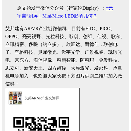
原文始发于微信公众号（行家说Display）：
“元
宇宙”刷屏！Mini/Micro LED影响几何？
艾邦建有AR/VR产业链微信群，目前有HTC、PICO、
OPPO、亮亮视野、光粒科技、影创、创维、佳视、歌尔、
立讯精密、多哚（纳立多）、欣旺达、耐德佳，联创电
子、至格科技、灵犀微光、舜宇光学、广景视睿、珑璟光
电、京东方、海信视像、科煦智能、阿科玛、金发科技、
思立可、新安天玉、四方超轻、大族激光、发那科、承熹
机电等加入，也欢迎大家长按下方图片识别二维码加入微
信群：