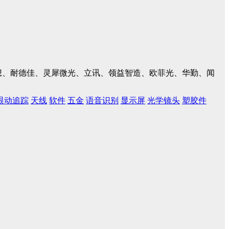
、联想、耐德佳、灵犀微光、立讯、领益智造、欧菲光、华勤、闻
眼动追踪
天线
软件
五金
语音识别
显示屏
光学镜头
塑胶件