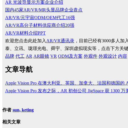
AR 光波导显示方案企业介绍
国内45家AR/VR/MR头显品牌企业盘点
AR/VR/元宇宙ODM/OEM代工16强
AR/VR高分子材料供应商介绍20强
AR/VR材料介绍PPT
欢迎您点击此处加入
AR/VR通讯录
，目前已经有3000多人
泰、立讯、珑璟光电、舜宇、深圳虚拟现实等，点击下方关
品牌
代工
AR
AR眼镜
VR
ODM及方案
外观件
外观设计
内容
文章导航
Apple Vision Pro 在澳大利亚、英国、加拿大、法国和德国的 App
Apple Vision Pro 发布之际，AR 初创公司 JigSpace 获 1300
作者
sun, keting
相关文章