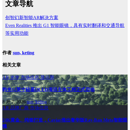
文章导航
创智幻新智能AR解决方案
Even Realities 推出 G1 智能眼镜，具有实时翻译和交通导航
等实用功能
作者
sun, keting
相关文章
AR
光学
市场信息
显示屏
昀光12英寸硅基OLED项目主体工程正式启动
8 月 7, 2026
sun, keting
AR
品牌厂商
市场信息
24K黄金、纯银打造，Caviar推出奢华版Ray-Ban Meta智能眼
镜