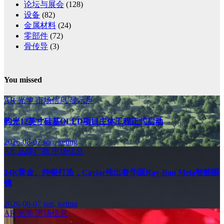
论坛与展会
(128)
设备
(82)
金属材料
(24)
零部件
(72)
骨传导
(3)
You missed
AR
光学
市场信息
显示屏
昀光12英寸硅基OLED项目主体工程正式启动
2026-08-07
sun, keting
AR
品牌厂商
市场信息
24K黄金、纯银打造，Caviar推出奢华版Ray-Ban Meta智能眼
镜
2026-08-07
sun, keting
AR
光学
市场信息