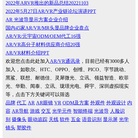
2022年ARVR推出的新品总结20221103
2022年5月27日AR/VR产业链论坛演讲PPT
AR 光波导显示方案企业介绍
国内45家AR/VR/MR头显品牌企业盘点
AR/VR/元宇宙ODM/OEM代工16强
AR/VR高分子材料供应商介绍20强
AR/VR材料介绍PPT
欢迎您点击此处加入
AR/VR通讯录
，目前已经有3000多人
加入，如歌尔、HTC、OPPO、创维、PICO、字节跳动、
黑鲨、联想、耐德佳、灵犀微光、立讯、领益智造、欧菲
光、华勤、闻泰、立讯、珑璟光电、舜宇、深圳虚拟现实
等，点击下方关键词可以筛选
品牌
代工
AR
AR眼镜
VR
ODM及方案
外观件
外观设计
内
容
AR导航
游戏
交互
光学元件
智能终端
光波导
人脸识
别
摄像头
眼动追踪
天线
软件
五金
语音识别
显示屏
光学
镜头
塑胶件