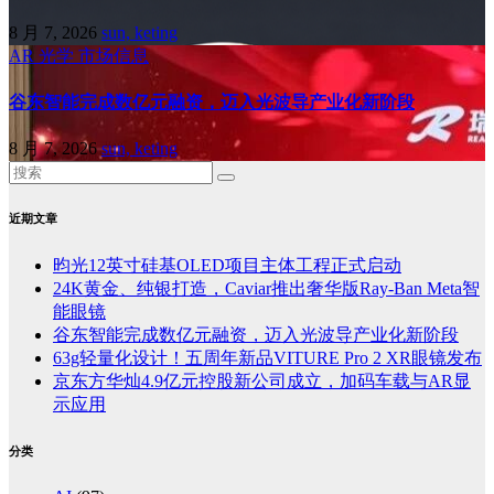
8 月 7, 2026
sun, keting
AR
光学
市场信息
谷东智能完成数亿元融资，迈入光波导产业化新阶段
8 月 7, 2026
sun, keting
近期文章
昀光12英寸硅基OLED项目主体工程正式启动
24K黄金、纯银打造，Caviar推出奢华版Ray-Ban Meta智
能眼镜
谷东智能完成数亿元融资，迈入光波导产业化新阶段
63g轻量化设计！五周年新品VITURE Pro 2 XR眼镜发布
京东方华灿4.9亿元控股新公司成立，加码车载与AR显
示应用
分类