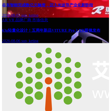
谷东智能完成数亿元融资，迈入光波导产业化新阶段
2026-08-07
sun, keting
AR
VR
品牌厂商
市场信息
63g轻量化设计！五周年新品VITURE Pro 2 XR眼镜发布
2026-08-06
sun, keting