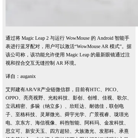
通过将 Magic Leap 2 与运行 WowMouse 的 Android 智能手
表进行蓝牙配对，用户可以激活“WowMouse AR 模式”。据
该公司称，该功能允许使用 Magic Leap 的最新眼镜通过注
视和捏合交互无缝控制 AR 环境。
译自：auganix
艾邦建有AR/VR产业链微信群，目前有HTC、PICO、
OPPO、亮亮视野、光粒科技、影创、创维、佳视、歌尔、
立讯精密、多哚（纳立多）、欣旺达、耐德佳，联创电
子、至格科技、灵犀微光、舜宇光学、广景视睿、珑璟光
电、京东方、海信视像、科煦智能、阿科玛、金发科技、
思立可、新安天玉、四方超轻、大族激光、发那科、承熹