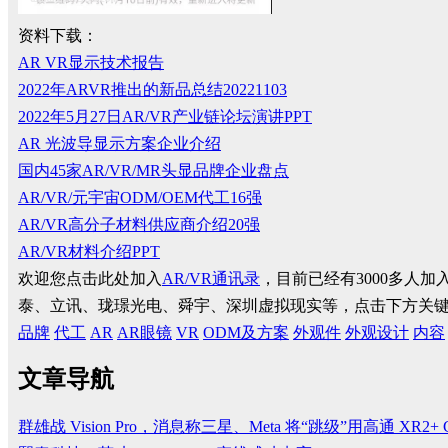
资料下载：
AR VR显示技术报告
2022年ARVR推出的新品总结20221103
2022年5月27日AR/VR产业链论坛演讲PPT
AR 光波导显示方案企业介绍
国内45家AR/VR/MR头显品牌企业盘点
AR/VR/元宇宙ODM/OEM代工16强
AR/VR高分子材料供应商介绍20强
AR/VR材料介绍PPT
欢迎您点击此处加入
AR/VR通讯录
，目前已经有3000多人
泰、立讯、珑璟光电、舜宇、深圳虚拟现实等，点击下方关
品牌
代工
AR
AR眼镜
VR
ODM及方案
外观件
外观设计
内容
文章导航
群雄战 Vision Pro，消息称三星、Meta 将“跳级”用高通 XR2+ Ge