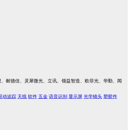
、联想、耐德佳、灵犀微光、立讯、领益智造、欧菲光、华勤、闻
眼动追踪
天线
软件
五金
语音识别
显示屏
光学镜头
塑胶件