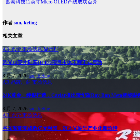
熙泰科技12英寸Micro OLED产线成功点亮！
作者
sun, keting
相关文章
AR
光学
市场信息
显示屏
昀光12英寸硅基OLED项目主体工程正式启动
8 月 7, 2026
sun, keting
AR
品牌厂商
市场信息
24K黄金、纯银打造，Caviar推出奢华版Ray-Ban Meta智能眼
8 月 7, 2026
sun, keting
AR
光学
市场信息
谷东智能完成数亿元融资，迈入光波导产业化新阶段