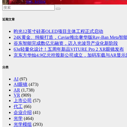
8 月 7, 2026
sun, keting
近期文章
昀光12英寸硅基OLED项目主体工程正式启动
24K黄金、纯银打造，Caviar推出奢华版Ray-Ban Meta
谷东智能完成数亿元融资，迈入光波导产业化新阶段
63g轻量化设计！五周年新品VITURE Pro 2 XR眼镜发布
京东方华灿4.9亿元控股新公司成立，加码车载与AR显示
分类
AI
(97)
AI眼镜
(473)
AR
(1,738)
VR
(909)
上市公司
(57)
代工
(66)
企业介绍
(41)
光学
(464)
光学模组
(293)