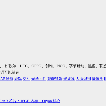
加入，如歌尔、HTC、OPPO、创维、PICO、字节跳动、黑鲨
键词可以筛选
AR导航
游戏
交互
光学元件
智能终端
光波导
人脸识别
摄像头
n 3 芯片：16GB 内存 + Oryon 核心