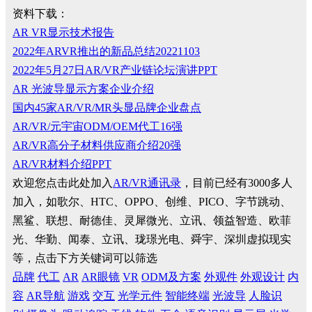
资料下载：
AR VR显示技术报告
2022年ARVR推出的新品总结20221103
2022年5月27日AR/VR产业链论坛演讲PPT
AR 光波导显示方案企业介绍
国内45家AR/VR/MR头显品牌企业盘点
AR/VR/元宇宙ODM/OEM代工16强
AR/VR高分子材料供应商介绍20强
AR/VR材料介绍PPT
欢迎您点击此处加入
AR/VR通讯录
，目前已经有3000多人
加入，如歌尔、HTC、OPPO、创维、PICO、字节跳动、
黑鲨、联想、耐德佳、灵犀微光、立讯、领益智造、欧菲
光、华勤、闻泰、立讯、珑璟光电、舜宇、深圳虚拟现实
等，点击下方关键词可以筛选
品牌
代工
AR
AR眼镜
VR
ODM及方案
外观件
外观设计
内
容
AR导航
游戏
交互
光学元件
智能终端
光波导
人脸识