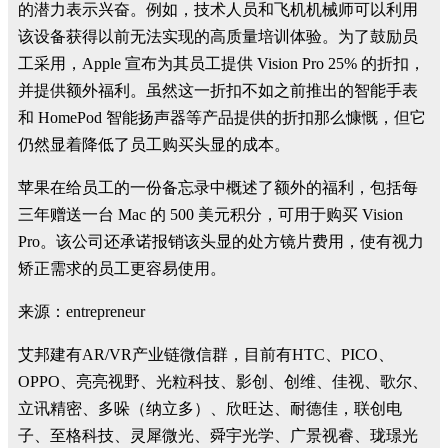
的潜力表示兴奋。例如，技术人员和飞机机械师可以利用
该设备获得以前无法实现的高质量培训体验。为了鼓励员
工采用，Apple 宣布为其员工提供 Vision Pro 25% 的折扣，
并提供额外福利。虽然这一折扣不如之前推出的智能手表
和 HomePod 智能扬声器等产品提供的折扣那么慷慨，但它
仍然显着降低了员工购买头显的成本。
苹果在给员工的一份备忘录中概述了额外的福利，包括每
三年赠送一台 Mac 的 500 美元积分，可用于购买 Vision
Pro。该公司还承诺报销该头显的处方镜片费用，使有视力
矫正需求的员工更容易使用。
来源：entrepreneur
艾邦建有AR/VR产业链微信群，目前有HTC、PICO、
OPPO、亮亮视野、光粒科技、影创、创维、佳视、歌尔、
立讯精密、多哚（纳立多）、欣旺达、耐德佳，联创电
子、至格科技、灵犀微光、舜宇光学、广景视睿、珑璟光