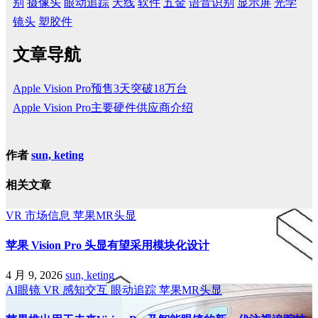
别
摄像头
眼动追踪
天线
软件
五金
语音识别
显示屏
光学
镜头
塑胶件
文章导航
Apple Vision Pro预售3天突破18万台
Apple Vision Pro主要硬件供应商介绍
作者
sun, keting
相关文章
VR
市场信息
苹果MR头显
苹果 Vision Pro 头显有望采用模块化设计
4 月 9, 2026
sun, keting
AI眼镜
VR
感知交互
眼动追踪
苹果MR头显