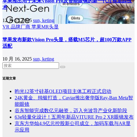
苹果推出用于未来Vision Pro及智能眼镜的新一代注视追踪技
术
12 月 15, 2025
sun, keting
VR
品牌厂商
苹果MR头显
苹果发布新款Vision Pro头显，搭载M5芯片，超100万款APP
适配
10 月 16, 2025
sun, keting
近期文章
昀光12英寸硅基OLED项目主体工程正式启动
24K黄金、纯银打造，Caviar推出奢华版Ray-Ban Meta智
能眼镜
谷东智能完成数亿元融资，迈入光波导产业化新阶段
63g轻量化设计！五周年新品VITURE Pro 2 XR眼镜发布
京东方华灿4.9亿元控股新公司成立，加码车载与AR显
示应用