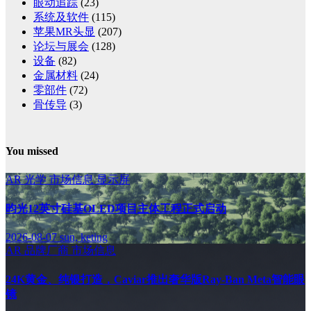
眼动追踪
(23)
系统及软件
(115)
苹果MR头显
(207)
论坛与展会
(128)
设备
(82)
金属材料
(24)
零部件
(72)
骨传导
(3)
You missed
AR
光学
市场信息
显示屏
昀光12英寸硅基OLED项目主体工程正式启动
2026-08-07
sun, keting
AR
品牌厂商
市场信息
24K黄金、纯银打造，Caviar推出奢华版Ray-Ban Meta智能眼
镜