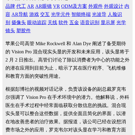
品牌
代工
AR
AR眼镜
VR
ODM及方案
外观件
外观设计
内
容
AR导航
游戏
交互
光学元件
智能终端
光波导
人脸识
别
摄像头
眼动追踪
天线
软件
五金
语音识别
显示屏
光学
镜头
塑胶件
苹果公司高管 Mike Rockwell 和 Alan Dye 阐述了备受期待
的 Vision Pro 混合现实头显的开发和未来应用，该头显将于
2 月 2 日推出。高管们讨论了除以消费者为中心的功能之外
的潜在应用到目前为止，暗示了其在医疗程序、飞机维修
和教育方面的突破性用途。
根据彭博社的视频对话记录，负责该设备的副总裁罗克韦
尔强调了 Vision Pro 在手术环境中的潜力。他解释说，外科
医生在手术过程中经常面临获取分散信息的挑战。混合现
实头显可以整合这些数据，提供全面且简化的界面，以潜
在地改善患者的治疗效果。据报道，该公司已经在设想消
费市场之外的应用，罗克韦尔对该头显在学习和教育方面