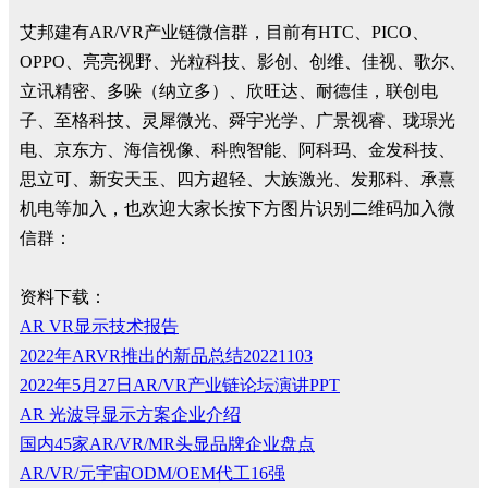
艾邦建有AR/VR产业链微信群，目前有HTC、PICO、
OPPO、亮亮视野、光粒科技、影创、创维、佳视、歌尔、
立讯精密、多哚（纳立多）、欣旺达、耐德佳，联创电
子、至格科技、灵犀微光、舜宇光学、广景视睿、珑璟光
电、京东方、海信视像、科煦智能、阿科玛、金发科技、
思立可、新安天玉、四方超轻、大族激光、发那科、承熹
机电等加入，也欢迎大家长按下方图片识别二维码加入微
信群：
资料下载：
AR VR显示技术报告
2022年ARVR推出的新品总结20221103
2022年5月27日AR/VR产业链论坛演讲PPT
AR 光波导显示方案企业介绍
国内45家AR/VR/MR头显品牌企业盘点
AR/VR/元宇宙ODM/OEM代工16强