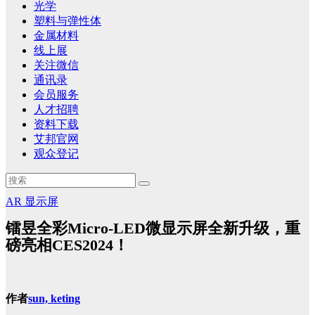
光学
塑料与弹性体
金属材料
线上展
关注微信
通讯录
会员服务
人才招聘
资料下载
艾邦官网
观众登记
AR
显示屏
镭昱全彩Micro-LED微显示屏全新升级，重
磅亮相CES2024！
作者
sun, keting