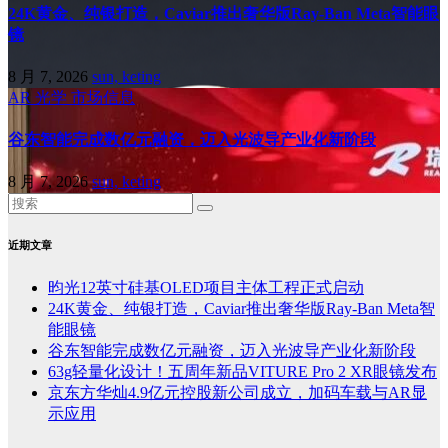
24K黄金、纯银打造，Caviar推出奢华版Ray-Ban Meta智能眼
镜
8 月 7, 2026
sun, keting
AR
光学
市场信息
谷东智能完成数亿元融资，迈入光波导产业化新阶段
8 月 7, 2026
sun, keting
近期文章
昀光12英寸硅基OLED项目主体工程正式启动
24K黄金、纯银打造，Caviar推出奢华版Ray-Ban Meta智
能眼镜
谷东智能完成数亿元融资，迈入光波导产业化新阶段
63g轻量化设计！五周年新品VITURE Pro 2 XR眼镜发布
京东方华灿4.9亿元控股新公司成立，加码车载与AR显
示应用