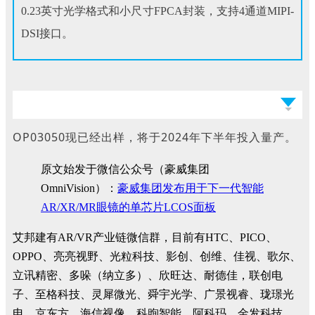
0.23英寸光学格式和小尺寸FPCA封装，支持4通道MIPI-
DSI接口。
OP03050现已经出样，将于2024年下半年投入量产。
原文始发于微信公众号（豪威集团
OmniVision）：
豪威集团发布用于下一代智能
AR/XR/MR眼镜的单芯片LCOS面板
艾邦建有AR/VR产业链微信群，目前有HTC、PICO、
OPPO、亮亮视野、光粒科技、影创、创维、佳视、歌尔、
立讯精密、多哚（纳立多）、欣旺达、耐德佳，联创电
子、至格科技、灵犀微光、舜宇光学、广景视睿、珑璟光
电、京东方、海信视像、科煦智能、阿科玛、金发科技、