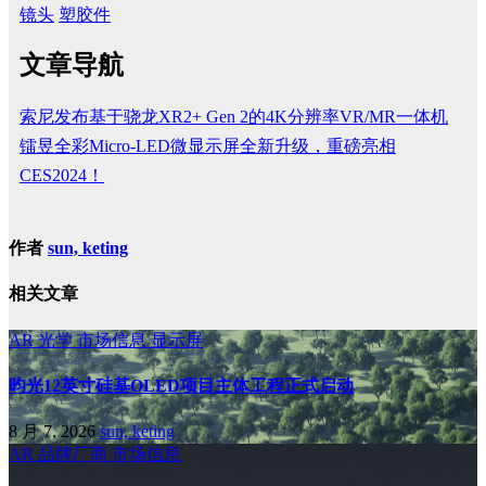
镜头
塑胶件
文章导航
索尼发布基于骁龙XR2+ Gen 2的4K分辨率VR/MR一体机
镭昱全彩Micro-LED微显示屏全新升级，重磅亮相
CES2024！
作者
sun, keting
相关文章
AR
光学
市场信息
显示屏
昀光12英寸硅基OLED项目主体工程正式启动
8 月 7, 2026
sun, keting
AR
品牌厂商
市场信息