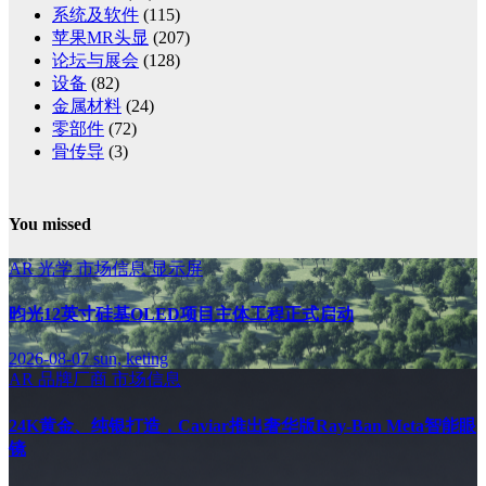
系统及软件
(115)
苹果MR头显
(207)
论坛与展会
(128)
设备
(82)
金属材料
(24)
零部件
(72)
骨传导
(3)
You missed
AR
光学
市场信息
显示屏
昀光12英寸硅基OLED项目主体工程正式启动
2026-08-07
sun, keting
AR
品牌厂商
市场信息
24K黄金、纯银打造，Caviar推出奢华版Ray-Ban Meta智能眼
镜