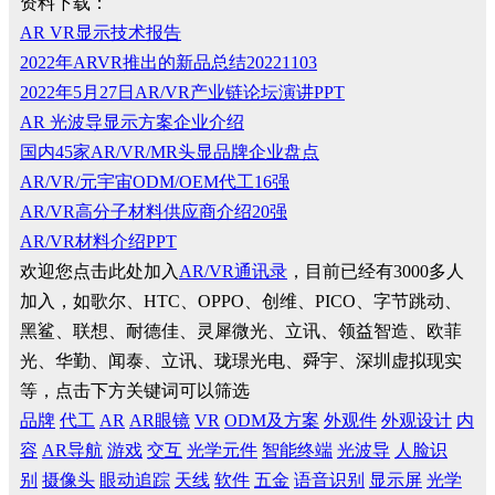
资料下载：
AR VR显示技术报告
2022年ARVR推出的新品总结20221103
2022年5月27日AR/VR产业链论坛演讲PPT
AR 光波导显示方案企业介绍
国内45家AR/VR/MR头显品牌企业盘点
AR/VR/元宇宙ODM/OEM代工16强
AR/VR高分子材料供应商介绍20强
AR/VR材料介绍PPT
欢迎您点击此处加入
AR/VR通讯录
，目前已经有3000多人
加入，如歌尔、HTC、OPPO、创维、PICO、字节跳动、
黑鲨、联想、耐德佳、灵犀微光、立讯、领益智造、欧菲
光、华勤、闻泰、立讯、珑璟光电、舜宇、深圳虚拟现实
等，点击下方关键词可以筛选
品牌
代工
AR
AR眼镜
VR
ODM及方案
外观件
外观设计
内
容
AR导航
游戏
交互
光学元件
智能终端
光波导
人脸识
别
摄像头
眼动追踪
天线
软件
五金
语音识别
显示屏
光学