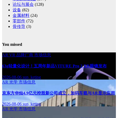
论坛与展会
(128)
设备
(82)
金属材料
(24)
零部件
(72)
骨传导
(3)
You missed
AR
VR
品牌厂商
市场信息
63g轻量化设计！五周年新品VITURE Pro 2 XR眼镜发布
2026-08-06
sun, keting
AR
光学
市场信息
京东方华灿4.9亿元控股新公司成立，加码车载与AR显示应用
2026-08-06
sun, keting
AR
光学
市场信息