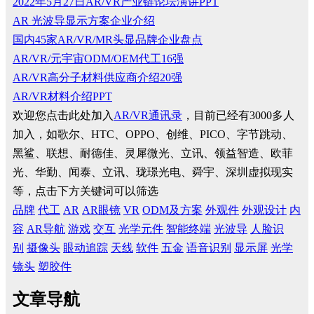
2022年5月27日AR/VR产业链论坛演讲PPT
AR 光波导显示方案企业介绍
国内45家AR/VR/MR头显品牌企业盘点
AR/VR/元宇宙ODM/OEM代工16强
AR/VR高分子材料供应商介绍20强
AR/VR材料介绍PPT
欢迎您点击此处加入
AR/VR通讯录
，目前已经有3000多人
加入，如歌尔、HTC、OPPO、创维、PICO、字节跳动、
黑鲨、联想、耐德佳、灵犀微光、立讯、领益智造、欧菲
光、华勤、闻泰、立讯、珑璟光电、舜宇、深圳虚拟现实
等，点击下方关键词可以筛选
品牌
代工
AR
AR眼镜
VR
ODM及方案
外观件
外观设计
内
容
AR导航
游戏
交互
光学元件
智能终端
光波导
人脸识
别
摄像头
眼动追踪
天线
软件
五金
语音识别
显示屏
光学
镜头
塑胶件
文章导航