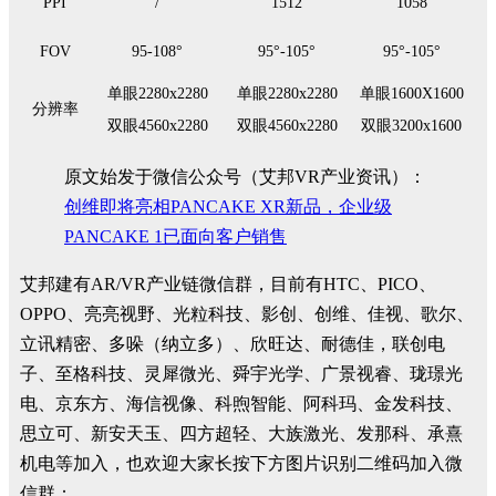
PPI
/
1512
1058
FOV
95-108°
95°-105°
95°-105°
单眼2280x2280
单眼2280x2280
单眼1600X1600
分辨率
双眼4560x2280
双眼4560x2280
双眼3200x1600
原文始发于微信公众号（艾邦VR产业资讯）：
创维即将亮相PANCAKE XR新品，企业级
PANCAKE 1已面向客户销售
艾邦建有AR/VR产业链微信群，目前有HTC、PICO、
OPPO、亮亮视野、光粒科技、影创、创维、佳视、歌尔、
立讯精密、多哚（纳立多）、欣旺达、耐德佳，联创电
子、至格科技、灵犀微光、舜宇光学、广景视睿、珑璟光
电、京东方、海信视像、科煦智能、阿科玛、金发科技、
思立可、新安天玉、四方超轻、大族激光、发那科、承熹
机电等加入，也欢迎大家长按下方图片识别二维码加入微
信群：