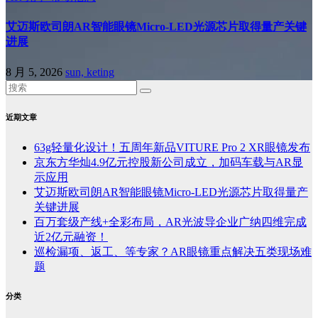
艾迈斯欧司朗AR智能眼镜Micro-LED光源芯片取得量产关键
进展
8 月 5, 2026
sun, keting
近期文章
63g轻量化设计！五周年新品VITURE Pro 2 XR眼镜发布
京东方华灿4.9亿元控股新公司成立，加码车载与AR显
示应用
艾迈斯欧司朗AR智能眼镜Micro-LED光源芯片取得量产
关键进展
百万套级产线+全彩布局，AR光波导企业广纳四维完成
近2亿元融资！
巡检漏项、返工、等专家？AR眼镜重点解决五类现场难
题
分类