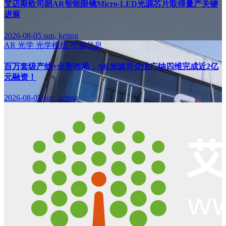
艾迈斯欧司朗AR智能眼镜Micro-LED光源芯片取得量产关键
进展
2026-08-05
sun, keting
AR
光学
光学模组
市场信息
百万套级产线+全彩布局，AR光波导企业广纳四维完成近2亿
元融资！
2026-08-05
sun, keting