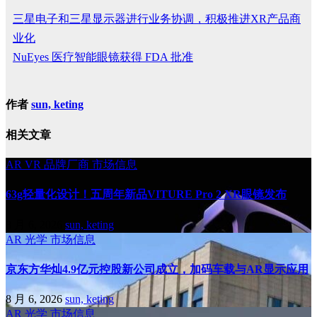
三星电子和三星显示器进行业务协调，积极推进XR产品商
业化
NuEyes 医疗智能眼镜获得 FDA 批准
作者
sun, keting
相关文章
AR
VR
品牌厂商
市场信息
63g轻量化设计！五周年新品VITURE Pro 2 XR眼镜发布
8 月 6, 2026
sun, keting
AR
光学
市场信息
京东方华灿4.9亿元控股新公司成立，加码车载与AR显示应用
8 月 6, 2026
sun, keting
AR
光学
市场信息