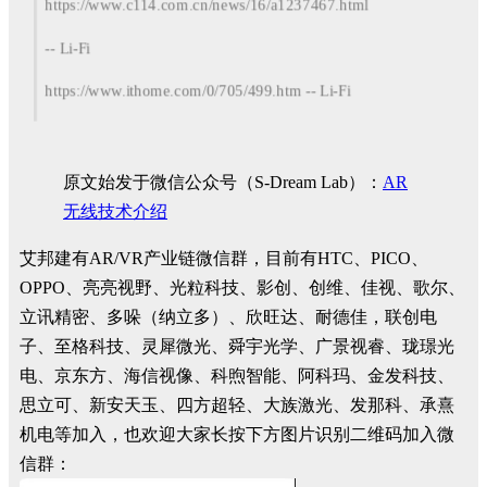
https://www.c114.com.cn/news/16/a1237467.html
-- Li-Fi
https://www.ithome.com/0/705/499.htm -- Li-Fi
原文始发于微信公众号（S-Dream Lab）：
AR
无线技术介绍
艾邦建有AR/VR产业链微信群，目前有HTC、PICO、
OPPO、亮亮视野、光粒科技、影创、创维、佳视、歌尔、
立讯精密、多哚（纳立多）、欣旺达、耐德佳，联创电
子、至格科技、灵犀微光、舜宇光学、广景视睿、珑璟光
电、京东方、海信视像、科煦智能、阿科玛、金发科技、
思立可、新安天玉、四方超轻、大族激光、发那科、承熹
机电等加入，也欢迎大家长按下方图片识别二维码加入微
信群：