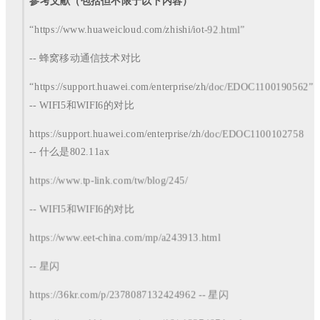
参考文献（包括但不限于以下内容）
“https://www.huaweicloud.com/zhishi/iot-92.html”
-- 蜂窝移动通信技术对比
“https://support.huawei.com/enterprise/zh/doc/EDOC1100190562”
-- WIFI5和WIFI6的对比
https://support.huawei.com/enterprise/zh/doc/EDOC1100102758
-- 什么是802.11ax
https://www.tp-link.com/tw/blog/245/
-- WIFI5和WIFI6的对比
https://www.eet-china.com/mp/a243913.html
-- 星闪
https://36kr.com/p/2378087132424962 -- 星闪