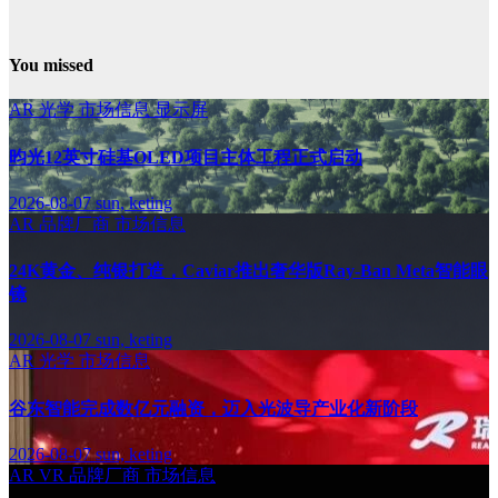
You missed
AR
光学
市场信息
显示屏
昀光12英寸硅基OLED项目主体工程正式启动
2026-08-07
sun, keting
AR
品牌厂商
市场信息
24K黄金、纯银打造，Caviar推出奢华版Ray-Ban Meta智能眼
镜
2026-08-07
sun, keting
AR
光学
市场信息
谷东智能完成数亿元融资，迈入光波导产业化新阶段
2026-08-07
sun, keting
AR
VR
品牌厂商
市场信息