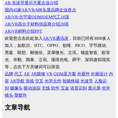
AR 光波导显示方案企业介绍
国内45家AR/VR/MR头显品牌企业盘点
AR/VR/元宇宙ODM/OEM代工16强
AR/VR高分子材料供应商介绍20强
AR/VR材料介绍PPT
欢迎您点击此处加入
AR/VR通讯录
，目前已经有3000多人
加入，如歌尔、HTC、OPPO、创维、PICO、字节跳动、
黑鲨、联想、耐德佳、灵犀微光、立讯、领益智造、欧菲
光、华勤、闻泰、立讯、珑璟光电、舜宇、深圳虚拟现实
等，点击下方关键词可以筛选
品牌
代工
AR
AR眼镜
VR
ODM及方案
外观件
外观设计
内
容
AR导航
游戏
交互
光学元件
智能终端
光波导
人脸识
别
摄像头
眼动追踪
天线
软件
五金
语音识别
显示屏
光学
镜头
塑胶件
文章导航