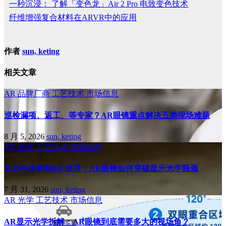
一秒沉浸： 了解「变色龙」Air 2 Pro 电致变色技术
纤维增强复合材料在ARVR中的应用
作者
sun, keting
相关文章
AR
品牌厂商
工艺技术
市场信息
巡检漏项、返工、等专家？AR眼镜重点解决五类现场难题
8 月 5, 2026
sun, keting
AR
光学
工艺技术
市场信息
从全内反射到SiC波导：AR眼镜如何突破显示光学瓶颈
7 月 31, 2026
sun, keting
AR
光学
工艺技术
市场信息
AR显示光学拆解：AR眼镜到底需要多大的视场角？