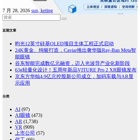
7 月 28, 2026
sun, keting
近期文章
昀光12英寸硅基OLED项目主体工程正式启动
24K黄金、纯银打造，Caviar推出奢华版Ray-Ban Meta智
能眼镜
谷东智能完成数亿元融资，迈入光波导产业化新阶段
63g轻量化设计！五周年新品VITURE Pro 2 XR眼镜发布
京东方华灿4.9亿元控股新公司成立，加码车载与AR显
示应用
分类
AI
(97)
AI眼镜
(473)
AR
(1,738)
VR
(909)
上市公司
(57)
代工
(66)