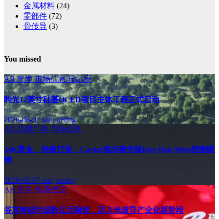
金属材料
(24)
零部件
(72)
骨传导
(3)
You missed
AR
光学
市场信息
显示屏
昀光12英寸硅基OLED项目主体工程正式启动
2026-08-07
sun, keting
AR
品牌厂商
市场信息
24K黄金、纯银打造，Caviar推出奢华版Ray-Ban Meta智能眼
镜
2026-08-07
sun, keting
AR
光学
市场信息
谷东智能完成数亿元融资，迈入光波导产业化新阶段