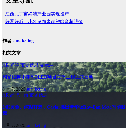
文章导航
江西元宇宙终端产业园实现投产
好看好听，小米发布米家智能音频眼镜
作者
sun, keting
相关文章
AR
光学
市场信息
显示屏
昀光12英寸硅基OLED项目主体工程正式启动
8 月 7, 2026
sun, keting
AR
品牌厂商
市场信息
24K黄金、纯银打造，Caviar推出奢华版Ray-Ban Meta智能眼
镜
8 月 7, 2026
sun, keting