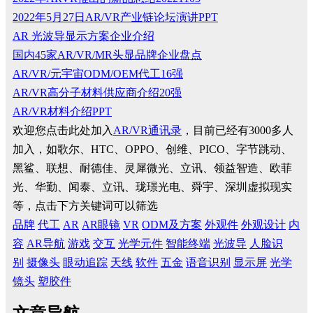
2022年5月27日AR/VR产业链论坛演讲PPT
AR 光波导显示方案企业介绍
国内45家AR/VR/MR头显品牌企业盘点
AR/VR/元宇宙ODM/OEM代工16强
AR/VR高分子材料供应商介绍20强
AR/VR材料介绍PPT
欢迎您点击此处加入
AR/VR通讯录
，目前已经有3000多人
加入，如歌尔、HTC、OPPO、创维、PICO、字节跳动、
黑鲨、联想、耐德佳、灵犀微光、立讯、领益智造、欧菲
光、华勤、闻泰、立讯、珑璟光电、舜宇、深圳虚拟现实
等，点击下方关键词可以筛选
品牌
代工
AR
AR眼镜
VR
ODM及方案
外观件
外观设计
内
容
AR导航
游戏
交互
光学元件
智能终端
光波导
人脸识
别
摄像头
眼动追踪
天线
软件
五金
语音识别
显示屏
光学
镜头
塑胶件