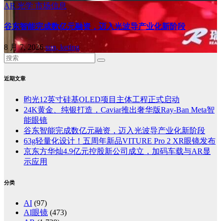
AR
光学
市场信息
谷东智能完成数亿元融资，迈入光波导产业化新阶段
8 月 7, 2026
sun, keting
近期文章
昀光12英寸硅基OLED项目主体工程正式启动
24K黄金、纯银打造，Caviar推出奢华版Ray-Ban Meta智
能眼镜
谷东智能完成数亿元融资，迈入光波导产业化新阶段
63g轻量化设计！五周年新品VITURE Pro 2 XR眼镜发布
京东方华灿4.9亿元控股新公司成立，加码车载与AR显
示应用
分类
AI
(97)
AI眼镜
(473)