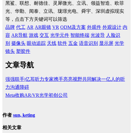
黑鲨、联想、耐德佳、灵犀微光、立讯、领益智造、欧菲
光、华勤、闻泰、立讯、珑璟光电、舜宇、深圳虚拟现实
等，点击下方关键词可以筛选
品牌
代工
AR
AR眼镜
VR
ODM及方案
外观件
外观设计
内
容
AR导航
游戏
交互
光学元件
智能终端
光波导
人脸识
别
摄像头
眼动追踪
天线
软件
五金
语音识别
显示屏
光学
镜头
塑胶件
文章导航
强强联手|亿耳听力专家携手亮亮视野共同解决一亿人的听
力沟通障碍
Meta收购AR/VR光学初创公司
作者
sun, keting
相关文章