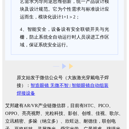
艺需求为导向逆思维创新，统一产品设计模
块及设计规范。它为个性需求与标准设计应
运而生，模块化设计1+1＞2；
4、智能安全，设备设有安全联锁开关与光
栅，防止系统全自动运行时人员误进工作区
域，保证系统安全运行。
原文始发于微信公众号（大族激光穿戴电子焊
接）：
智造眼镜 无微不智 | 智能眼镜自动组装
焊接设备
艾邦建有AR/VR产业链微信群，目前有HTC、PICO、
OPPO、亮亮视野、光粒科技、影创、创维、佳视、歌尔、
立讯精密、多哚（纳立多）、欣旺达、耐德佳，联创电
子、至格科技、灵犀微光、舜宇光学、广景视睿、珑璟光