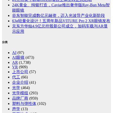
24K黄金、纯银打造，Caviar推出奢华版Ray-Ban Meta智
能眼镜
谷东智能完成数亿元融资，迈入光波导产业化新阶段
63g轻量化设计！五周年新品VITURE Pro 2 XR眼镜发布
京东方华灿4.9亿元控股新公司成立，加码车载与AR显
示应用
分类
AI
(97)
AI眼镜
(473)
AR
(1,738)
VR
(909)
上市公司
(57)
代工
(66)
企业介绍
(41)
光学
(464)
光学模组
(293)
品牌厂商
(959)
塑料与弹性体
(102)
声学
(13)