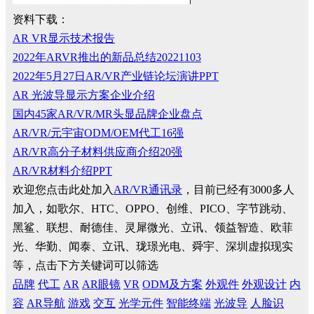
资料下载：
AR VR显示技术报告
2022年ARVR推出的新品总结20221103
2022年5月27日AR/VR产业链论坛演讲PPT
AR 光波导显示方案企业介绍
国内45家AR/VR/MR头显品牌企业盘点
AR/VR/元宇宙ODM/OEM代工16强
AR/VR高分子材料供应商介绍20强
AR/VR材料介绍PPT
欢迎您点击此处加入
AR/VR通讯录
，目前已经有3000多人
加入，如歌尔、HTC、OPPO、创维、PICO、字节跳动、
黑鲨、联想、耐德佳、灵犀微光、立讯、领益智造、欧菲
光、华勤、闻泰、立讯、珑璟光电、舜宇、深圳虚拟现实
等，点击下方关键词可以筛选
品牌
代工
AR
AR眼镜
VR
ODM及方案
外观件
外观设计
内
容
AR导航
游戏
交互
光学元件
智能终端
光波导
人脸识