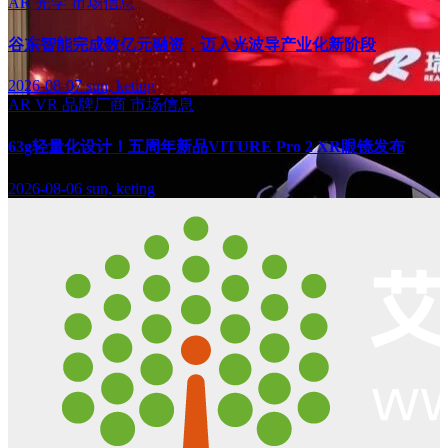
AR
光学
市场信息
谷东智能完成数亿元融资，迈入光波导产业化新阶段
2026-08-07
sun, keting
AR
VR
品牌厂商
市场信息
63g轻量化设计！五周年新品VITURE Pro 2 XR眼镜发布
2026-08-06
sun, keting