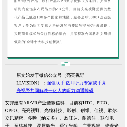
的AR硬件产品、软件产品和AR数字化解决方案的，拥有从
研到商全链条布局能力的AR公司。目前亮亮视野提供的数
代产品已触达100多个国家和地区，服务全球5000+企业级
客户；专为听力受损人群研发的消费级智能AR字幕眼镜，
实现商业模式与公益目标的融合，并荣获联合国教科文组织
颁发的“全球十大科技创新奖”。
原文始发于微信公众号（亮亮视野
LLVISION）：
强强联手|亿耳听力专家携手亮
亮视野共同解决一亿人的听力沟通障碍
艾邦建有AR/VR产业链微信群，目前有HTC、PICO、
OPPO、亮亮视野、光粒科技、影创、创维、佳视、歌尔、
立讯精密、多哚（纳立多）、欣旺达、耐德佳，联创电
子、至格科技、灵犀微光、舜宇光学、广景视睿、珑璟光