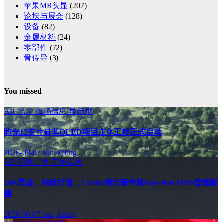
苹果MR头显
(207)
论坛与展会
(128)
设备
(82)
金属材料
(24)
零部件
(72)
骨传导
(3)
You missed
AR
光学
市场信息
显示屏
昀光12英寸硅基OLED项目主体工程正式启动
2026-08-07
sun, keting
AR
品牌厂商
市场信息
24K黄金、纯银打造，Caviar推出奢华版Ray-Ban Meta智能眼
镜
2026-08-07
sun, keting