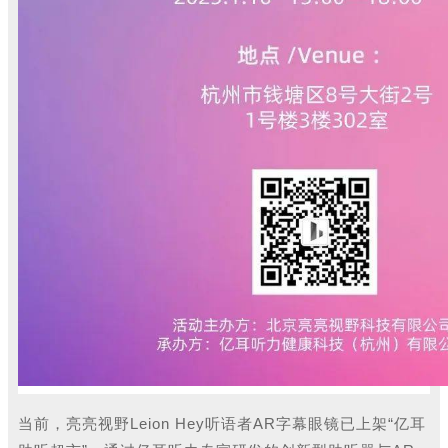
当前，亮亮视野Leion Hey听语者AR字幕眼镜已上架“亿耳