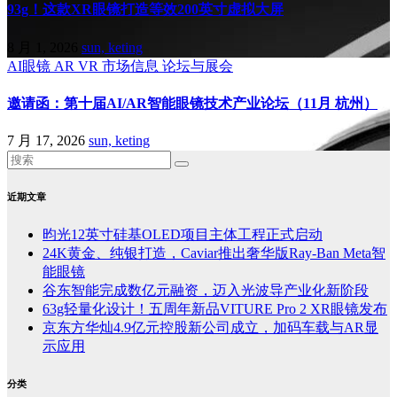
93g！这款XR眼镜打造等效200英寸虚拟大屏
8 月 1, 2026
sun, keting
AI眼镜
AR
VR
市场信息
论坛与展会
邀请函：第十届AI/AR智能眼镜技术产业论坛（11月 杭州）
7 月 17, 2026
sun, keting
近期文章
昀光12英寸硅基OLED项目主体工程正式启动
24K黄金、纯银打造，Caviar推出奢华版Ray-Ban Meta智
能眼镜
谷东智能完成数亿元融资，迈入光波导产业化新阶段
63g轻量化设计！五周年新品VITURE Pro 2 XR眼镜发布
京东方华灿4.9亿元控股新公司成立，加码车载与AR显
示应用
分类