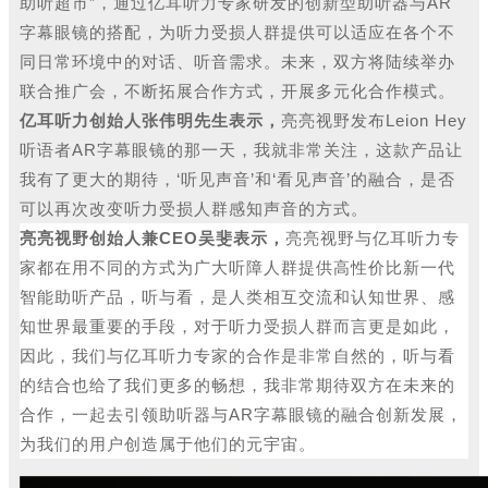
助听超市”，通过亿耳听力专家研发的创新型助听器与AR
字幕眼镜的搭配，为听力受损人群提供可以适应在各个不
同日常环境中的对话、听音需求。未来，双方将陆续举办
联合推广会，不断拓展合作方式，开展多元化合作模式。
亿耳听力创始人张伟明先生表示，
亮亮视野发布Leion Hey
听语者AR字幕眼镜的那一天，我就非常关注，这款产品让
我有了更大的期待，‘听见声音’和‘看见声音’的融合，是否
可以再次改变听力受损人群感知声音的方式。
亮亮视野创始人兼CEO吴斐表示，
亮亮视野与亿耳听力专
家都在用不同的方式为广大听障人群提供高性价比新一代
智能助听产品，听与看，是人类相互交流和认知世界、感
知世界最重要的手段，对于听力受损人群而言更是如此，
因此，我们与亿耳听力专家的合作是非常自然的，听与看
的结合也给了我们更多的畅想，我非常期待双方在未来的
合作，一起去引领助听器与AR字幕眼镜的融合创新发展，
为我们的用户创造属于他们的元宇宙。