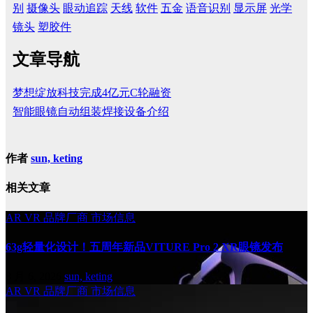
别
摄像头
眼动追踪
天线
软件
五金
语音识别
显示屏
光学
镜头
塑胶件
文章导航
梦想绽放科技完成4亿元C轮融资
智能眼镜自动组装焊接设备介绍
作者
sun, keting
相关文章
AR
VR
品牌厂商
市场信息
63g轻量化设计！五周年新品VITURE Pro 2 XR眼镜发布
8 月 6, 2026
sun, keting
AR
VR
品牌厂商
市场信息