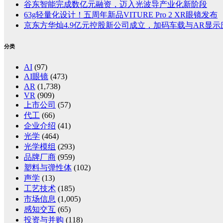
谷东智能完成数亿元融资，迈入光波导产业化新阶段
63g轻量化设计！五周年新品VITURE Pro 2 XR眼镜发布
京东方华灿4.9亿元控股新公司成立，加码车载与AR显示
分类
AI
(97)
AI眼镜
(473)
AR
(1,738)
VR
(909)
上市公司
(57)
代工
(66)
企业介绍
(41)
光学
(464)
光学模组
(293)
品牌厂商
(959)
塑料与弹性体
(102)
声学
(13)
工艺技术
(185)
市场信息
(1,005)
感知交互
(65)
投资与并购
(118)