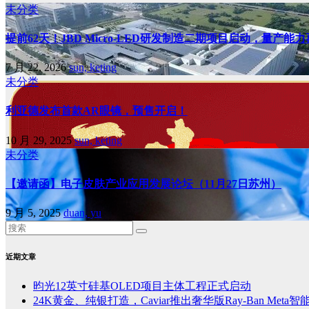
未分类
提前62天！JBD Micro-LED研发制造二期项目启动，量产能
7 月 22, 2026
sun, keting
未分类
利亚德发布首款AR眼镜，预售开启！
10 月 29, 2025
sun, keting
未分类
【邀请函】电子皮肤产业应用发展论坛（11月27日苏州）
9 月 5, 2025
duan, yu
近期文章
昀光12英寸硅基OLED项目主体工程正式启动
24K黄金、纯银打造，Caviar推出奢华版Ray-Ban Meta