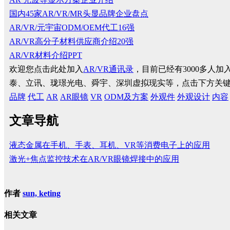
国内45家AR/VR/MR头显品牌企业盘点
AR/VR/元宇宙ODM/OEM代工16强
AR/VR高分子材料供应商介绍20强
AR/VR材料介绍PPT
欢迎您点击此处加入
AR/VR通讯录
，目前已经有3000多人
泰、立讯、珑璟光电、舜宇、深圳虚拟现实等，点击下方关
品牌
代工
AR
AR眼镜
VR
ODM及方案
外观件
外观设计
内容
文章导航
液态金属在手机、手表、耳机、VR等消费电子上的应用
激光+焦点监控技术在AR/VR眼镜焊接中的应用
作者
sun, keting
相关文章