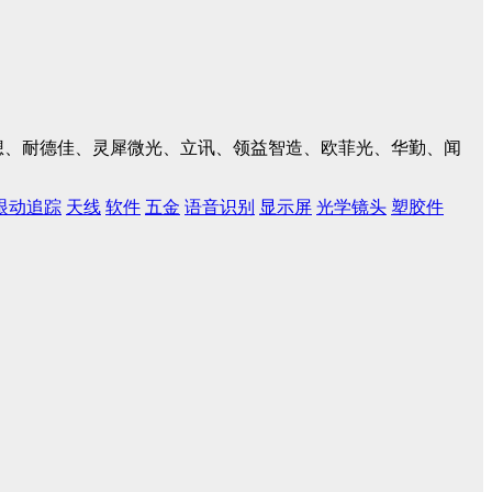
、联想、耐德佳、灵犀微光、立讯、领益智造、欧菲光、华勤、闻
眼动追踪
天线
软件
五金
语音识别
显示屏
光学镜头
塑胶件