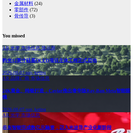
金属材料
(24)
零部件
(72)
骨传导
(3)
You missed
AR
光学
市场信息
显示屏
昀光12英寸硅基OLED项目主体工程正式启动
2026-08-07
sun, keting
AR
品牌厂商
市场信息
24K黄金、纯银打造，Caviar推出奢华版Ray-Ban Meta智能眼
镜
2026-08-07
sun, keting
AR
光学
市场信息
谷东智能完成数亿元融资，迈入光波导产业化新阶段