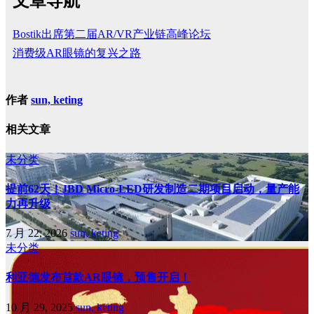
文章导航
Bostik出席第二届AR/VR产业链高峰论坛
消费级AR眼镜的复兴之路
作者
sun, keting
相关文章
未分类
提前62天！JBD Micro-LED研发制造二期项目启动，量产能
力再升级
7 月 22, 2026
sun, keting
未分类
利亚德发布首款AR眼镜，预售开启！
10 月 29, 2025
sun, keting