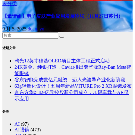
未分类
【邀请函】电子皮肤产业应用发展论坛（11月27日苏州）
9 月 5, 2025
duan, yu
近期文章
昀光12英寸硅基OLED项目主体工程正式启动
24K黄金、纯银打造，Caviar推出奢华版Ray-Ban Meta智
能眼镜
谷东智能完成数亿元融资，迈入光波导产业化新阶段
63g轻量化设计！五周年新品VITURE Pro 2 XR眼镜发布
京东方华灿4.9亿元控股新公司成立，加码车载与AR显
示应用
分类
AI
(97)
AI眼镜
(473)