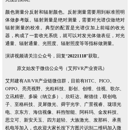
颜色测量分反射和辐射颜色。反射测量需要用到标准照明
体做参考版。辐射测量是绝对测量，需要对光谱仪做绝对
辐射测量的校准。典型的配置是光谱仪加上前端的收光
器，构成了一套收光系统，就可以对发光体做表征，对光
通量、辐射通量、光照度、辐射照度等等指标做测量。
演讲视频请关注公众号，回复“
20221118
”获取。
原文始发于微信公众号（艾邦VR产业资讯）
艾邦建有AR/VR产业链微信群，目前有HTC、PICO、
OPPO、亮亮视野、光粒科技、影创、创维、佳视、歌尔、
立讯精密、多哚（纳立多）、欣旺达、耐德佳，联创电
子、至格科技、灵犀微光、舜宇光学、广景视睿、珑璟光
电、京东方、海信视像、科煦智能、阿科玛、金发科技、
思立可、新安天玉、四方超轻、大族激光、发那科、承熹
机电等加入，也欢迎大家长按下方图片识别二维码加入微