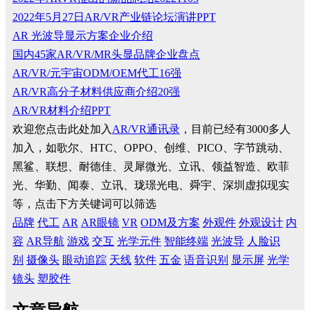
2022年5月27日AR/VR产业链论坛演讲PPT
AR 光波导显示方案企业介绍
国内45家AR/VR/MR头显品牌企业盘点
AR/VR/元宇宙ODM/OEM代工16强
AR/VR高分子材料供应商介绍20强
AR/VR材料介绍PPT
欢迎您点击此处加入
AR/VR通讯录
，目前已经有3000多人
加入，如歌尔、HTC、OPPO、创维、PICO、字节跳动、
黑鲨、联想、耐德佳、灵犀微光、立讯、领益智造、欧菲
光、华勤、闻泰、立讯、珑璟光电、舜宇、深圳虚拟现实
等，点击下方关键词可以筛选
品牌
代工
AR
AR眼镜
VR
ODM及方案
外观件
外观设计
内
容
AR导航
游戏
交互
光学元件
智能终端
光波导
人脸识
别
摄像头
眼动追踪
天线
软件
五金
语音识别
显示屏
光学
镜头
塑胶件