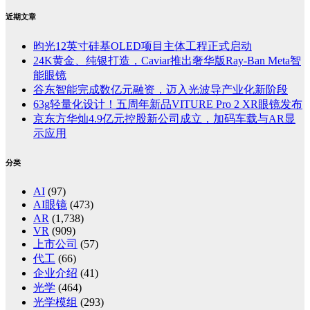
近期文章
昀光12英寸硅基OLED项目主体工程正式启动
24K黄金、纯银打造，Caviar推出奢华版Ray-Ban Meta智
能眼镜
谷东智能完成数亿元融资，迈入光波导产业化新阶段
63g轻量化设计！五周年新品VITURE Pro 2 XR眼镜发布
京东方华灿4.9亿元控股新公司成立，加码车载与AR显
示应用
分类
AI
(97)
AI眼镜
(473)
AR
(1,738)
VR
(909)
上市公司
(57)
代工
(66)
企业介绍
(41)
光学
(464)
光学模组
(293)