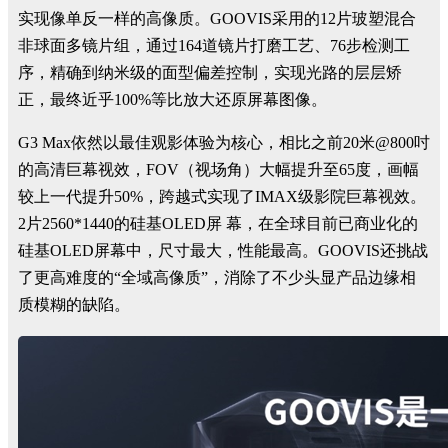
实现像单反一样的高像质。GOOVIS采用的12片玻塑混合
非球面多镜片组，通过164道镜片打磨工艺、76步检测工
序，精确到纳米级的面型偏差控制，实现光路的层层矫
正，最终近乎100%等比放大还原屏幕图像。
G3 Max依然以最佳观影体验为核心，相比之前20米@800吋
的高清巨幕视效，FOV（视场角）大幅提升至65度，画幅
较上一代提升50%，跨越式实现了IMAX级影院巨幕视效。
2片2560*1440的硅基OLED屏 幕，在全球目前已商业化的
硅基OLED屏幕中，尺寸最大，性能最高。GOOVIS还挑战
了更高难度的“全域高像质”，消除了不少头显产品边缘相
质模糊的缺陷。