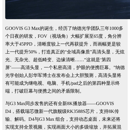
GOOVIS G3 Max的诞生，经历了纳德光学团队三年1000多
个日夜的研发，FOV（视场角）大幅扩展至65度，角分辨
率大于45PPD，清晰度较上一代再获提升，而画幅更是较
上一代提升50%，打造真正的“全域高像质”高清头显，无炫
光、无杂光、超低畸变、边缘清晰……“这就是‘第四
屏’——高清头显，一个私密高清，护眼的便携巨幕。”纳德
光学创始人彭华军博士在发布会上大胆预测，高清头显将
有可能成为继电视、电脑、手机/pad之后的第四种显示终
端，打破巨幕与便携之间的矛盾限制。
与G3 Max同步发售的还有全新8K播放器——GOOVIS
D4，搭载瑞芯微新一代旗舰级RK3588S芯片，支持8K传
输、解码。D4与G3 Max 组合，支持动态桌面，未来还将
实现支持全景视频，实现画面大小的多级缩放，并拓展混