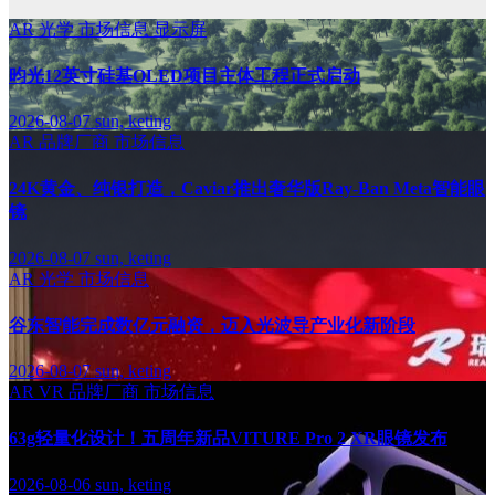
AR
光学
市场信息
显示屏
昀光12英寸硅基OLED项目主体工程正式启动
2026-08-07
sun, keting
AR
品牌厂商
市场信息
24K黄金、纯银打造，Caviar推出奢华版Ray-Ban Meta智能眼
镜
2026-08-07
sun, keting
AR
光学
市场信息
谷东智能完成数亿元融资，迈入光波导产业化新阶段
2026-08-07
sun, keting
AR
VR
品牌厂商
市场信息
63g轻量化设计！五周年新品VITURE Pro 2 XR眼镜发布
2026-08-06
sun, keting