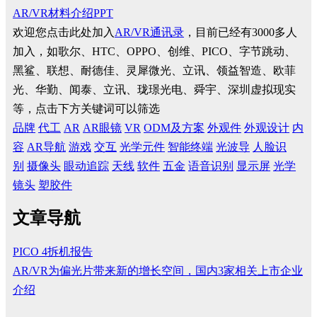
AR/VR材料介绍PPT
欢迎您点击此处加入
AR/VR通讯录
，目前已经有3000多人
加入，如歌尔、HTC、OPPO、创维、PICO、字节跳动、
黑鲨、联想、耐德佳、灵犀微光、立讯、领益智造、欧菲
光、华勤、闻泰、立讯、珑璟光电、舜宇、深圳虚拟现实
等，点击下方关键词可以筛选
品牌
代工
AR
AR眼镜
VR
ODM及方案
外观件
外观设计
内
容
AR导航
游戏
交互
光学元件
智能终端
光波导
人脸识
别
摄像头
眼动追踪
天线
软件
五金
语音识别
显示屏
光学
镜头
塑胶件
文章导航
PICO 4拆机报告
AR/VR为偏光片带来新的增长空间，国内3家相关上市企业
介绍