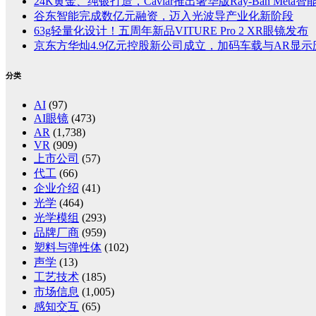
24K黄金、纯银打造，Caviar推出奢华版Ray-Ban Meta
谷东智能完成数亿元融资，迈入光波导产业化新阶段
63g轻量化设计！五周年新品VITURE Pro 2 XR眼镜发布
京东方华灿4.9亿元控股新公司成立，加码车载与AR显示
分类
AI
(97)
AI眼镜
(473)
AR
(1,738)
VR
(909)
上市公司
(57)
代工
(66)
企业介绍
(41)
光学
(464)
光学模组
(293)
品牌厂商
(959)
塑料与弹性体
(102)
声学
(13)
工艺技术
(185)
市场信息
(1,005)
感知交互
(65)