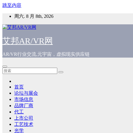
跳至内容
周六. 8 月 8th, 2026
艾邦AR/VR网
AR/VR行业交流,元宇宙，虚拟现实供应链
首页
论坛与展会
市场信息
品牌厂商
代工
上市公司
工艺技术
光学