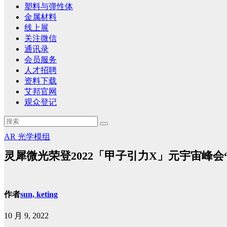
塑料与弹性体
金属材料
线上展
关注微信
通讯录
会员服务
人才招聘
资料下载
艾邦官网
观众登记
AR
光学模组
灵犀微光荣登2022「甲子引力X」元宇宙峰
作者
sun, keting
10 月 9, 2022