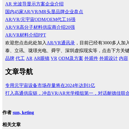
AR 光波导显示方案企业介绍
国内45家AR/VR/MR头显品牌企业盘点
AR/VR/元宇宙ODM/OEM代工16强
AR/VR高分子材料供应商介绍20强
AR/VR材料介绍PPT
欢迎您点击此处加入
AR/VR通讯录
，目前已经有3000多人
泰、立讯、珑璟光电、舜宇、深圳虚拟现实等，点击下方关
品牌
代工
AR
AR眼镜
VR
ODM及方案
外观件
外观设计
内容
文章导航
专用元宇宙设备市场存量将在2024年达到1亿
打入高通供应链，冲击VR/AR光学模组第一，对话耐德佳联
作者
sun, keting
相关文章