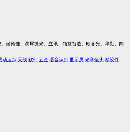
、联想、耐德佳、灵犀微光、立讯、领益智造、欧菲光、华勤、闻
眼动追踪
天线
软件
五金
语音识别
显示屏
光学镜头
塑胶件