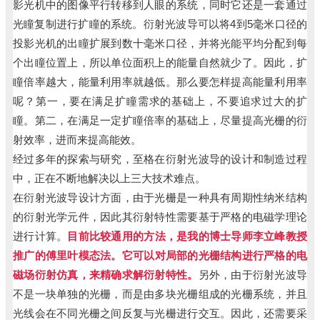
影光机中的图像平行转移到人眼的系统，同时它还是一套通过
光瞳复制进行扩瞳的系统。衍射光波导可以将4到5毫米口径的
投影光机的出瞳扩展到数十毫米口径，并将光能平均分配到每
个出瞳位置上，所以单位面积上的能量自然就少了。因此，扩
瞳倍率越大，能量利用率就越低。那么要怎样提高能量利用率
呢？第一，要在满足扩瞳需求的基础上，不要追求过大的扩
瞳。第二，在满足一定扩瞳倍率的基础上，尽量提高光栅的衍
射效率，进而来提高能效。
经过多年的探索与研究，至格在衍射光波导的设计和制造过程
中，正在不断地解决以上三大技术难点。
在衍射光波导设计方面，由于光栅是一种具有周期性纳米结构
的衍射光学元件，因此其衍射特性需要基于严格的电磁学理论
进行计算。
目前比较通用的方法，是我的博士导师李立峰教授
推广的傅里叶模态法。
它可以对局部的光栅结构进行严格的电
磁场衍射仿真，来精确求解衍射特性。
另外，由于衍射光波导
不是一块单独的光栅，而是由多块光栅组成的光栅系统，并且
光线会在不同光栅之间反复与光栅进行交互。因此，还需要采