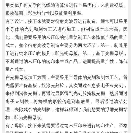
用类似几何光学的光线追迹算法进行全局优化，来构建视场、
眼动范围、彩色均匀性以及能量利用率。
有了设计，接下来就要对衍射光波导进行制造。通常可以采用
半导体的光刻和刻蚀工艺进行加工，但制造成本非常高。因
此，我们需要采用纳米压印的批量复制工艺来降低产品的量产
成本。整个衍射光波导制造主要分为两大环节，第一，制造用
于进行纳米压印的模具，即光栅母版。第二，基于光栅母版，
不断通过纳米压印的转印来生成产品，进而提高量产性，降低
量产成本。
在光栅母版加工方面，主要采用半导体的光刻和刻蚀工艺。首
先需要准备基板，旋涂光刻胶，其次通过全息或电子束光刻，
来得到潜像光栅，再通过显影得到光刻胶掩模光栅。然后通过
离子束刻蚀，将掩模的形貌传递到基底里。最后通过清洁处
理，去除残余的光刻胶，这样就得到了我们想要的浮雕光栅结
构，即为光栅母版。
有了母版，接下来就需要通过纳米压印来进行转印生产。
至格