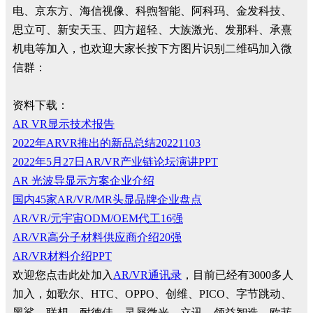
电、京东方、海信视像、科煦智能、阿科玛、金发科技、
思立可、新安天玉、四方超轻、大族激光、发那科、承熹
机电等加入，也欢迎大家长按下方图片识别二维码加入微
信群：
资料下载：
AR VR显示技术报告
2022年ARVR推出的新品总结20221103
2022年5月27日AR/VR产业链论坛演讲PPT
AR 光波导显示方案企业介绍
国内45家AR/VR/MR头显品牌企业盘点
AR/VR/元宇宙ODM/OEM代工16强
AR/VR高分子材料供应商介绍20强
AR/VR材料介绍PPT
欢迎您点击此处加入
AR/VR通讯录
，目前已经有3000多人
加入，如歌尔、HTC、OPPO、创维、PICO、字节跳动、
黑鲨、联想、耐德佳、灵犀微光、立讯、领益智造、欧菲