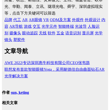
光、华勤、闻泰、立讯、珑璟光电、舜宇、深圳虚拟现实
等，点击下方关键词可以筛选
品牌
代工
AR
AR眼镜
VR
ODM及方案
外观件
外观设计
内
容
AR导航
游戏
交互
光学元件
智能终端
光波导
人脸识
别
摄像头
眼动追踪
天线
软件
五金
语音识别
显示屏
光学
镜头
塑胶件
文章导航
AWE 2022|专访深圳惠牛科技有限公司CEO张韦韪
联想发布首款智能眼镜Yoga，采用耐德佳自由曲面钻石AR
光学解决方案
作者
sun, keting
相关文章