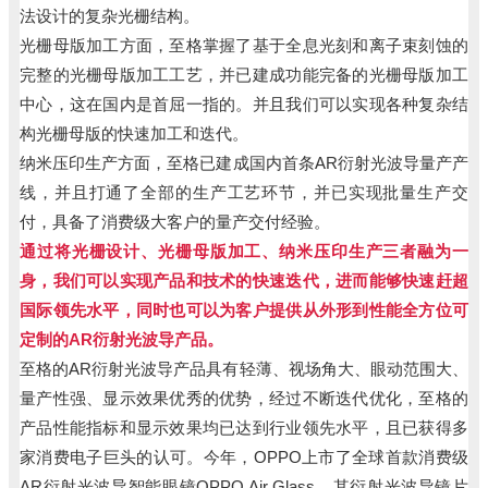
法设计的复杂光栅结构。
光栅母版加工方面，至格掌握了基于全息光刻和离子束刻蚀的
完整的光栅母版加工工艺，并已建成功能完备的光栅母版加工
中心，这在国内是首屈一指的。并且我们可以实现各种复杂结
构光栅母版的快速加工和迭代。
纳米压印生产方面，至格已建成国内首条AR衍射光波导量产产
线，并且打通了全部的生产工艺环节，并已实现批量生产交
付，具备了消费级大客户的量产交付经验。
通过将光栅设计、光栅母版加工、纳米压印生产三者融为一
身，我们可以实现产品和技术的快速迭代
，进而能够快速赶超
国际领先水平，同时也可以为客户提供从外形到性能全方位可
定制的AR衍射光波导产品。
至格的AR衍射光波导产品具有轻薄、视场角大、眼动范围大、
量产性强、显示效果优秀的优势，经过不断迭代优化，至格的
产品性能指标和显示效果均已达到行业领先水平，且已获得多
家消费电子巨头的认可。今年，OPPO上市了全球首款消费级
AR衍射光波导智能眼镜OPPO Air Glass，其衍射光波导镜片