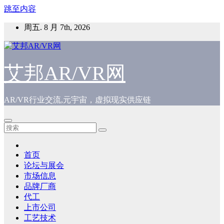
跳至内容
周五. 8 月 7th, 2026
艾邦AR/VR网
AR/VR行业交流,元宇宙，虚拟现实供应链
首页
论坛与展会
市场信息
品牌厂商
代工
上市公司
工艺技术