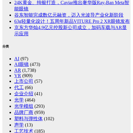
24K黄金、纯银打造，Caviar推出奢华版Ray-Ban Meta智
能眼镜
谷东智能完成数亿元融资，迈入光波导产业化新阶段
63g轻量化设计！五周年新品VITURE Pro 2 XR眼镜发布
京东方华灿4.9亿元控股新公司成立，加码车载与AR显
示应用
分类
AI
(97)
AI眼镜
(473)
AR
(1,738)
VR
(909)
上市公司
(57)
代工
(66)
企业介绍
(41)
光学
(464)
光学模组
(293)
品牌厂商
(959)
塑料与弹性体
(102)
声学
(13)
工艺技术
(185)