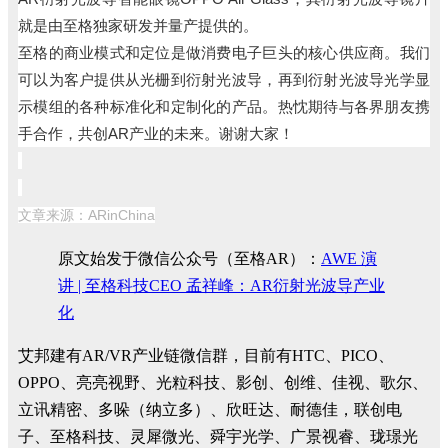
就是由至格独家研发并量产提供的。
至格的商业模式和定位是做消费电子巨头的核心供应商。我们
可以为客户提供从光栅到衍射光波导，再到衍射光波导光学显
示模组的各种标准化和定制化的产品。热忱期待与各界朋友携
手合作，共创AR产业的未来。谢谢大家！
文章来源：ARinChina
原文始发于微信公众号（至格AR）：
AWE 演
讲 | 至格科技CEO 孟祥峰：AR衍射光波导产业
化
艾邦建有AR/VR产业链微信群，目前有HTC、PICO、
OPPO、亮亮视野、光粒科技、影创、创维、佳视、歌尔、
立讯精密、多哚（纳立多）、欣旺达、耐德佳，联创电
子、至格科技、灵犀微光、舜宇光学、广景视睿、珑璟光