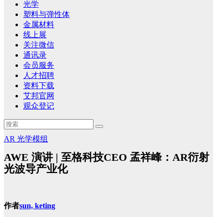
光学
塑料与弹性体
金属材料
线上展
关注微信
通讯录
会员服务
人才招聘
资料下载
艾邦官网
观众登记
AR
光学模组
AWE 演讲 | 至格科技CEO 孟祥峰：AR衍射
光波导产业化
作者
sun, keting