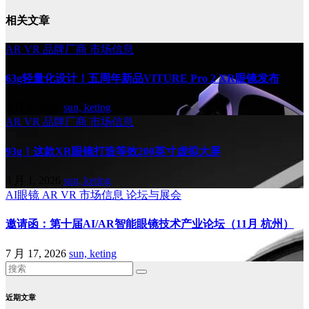
相关文章
AR
VR
品牌厂商
市场信息
63g轻量化设计！五周年新品VITURE Pro 2 XR眼镜发布
8 月 6, 2026
sun, keting
AR
VR
品牌厂商
市场信息
93g！这款XR眼镜打造等效200英寸虚拟大屏
8 月 1, 2026
sun, keting
AI眼镜
AR
VR
市场信息
论坛与展会
邀请函：第十届AI/AR智能眼镜技术产业论坛（11月 杭州）
7 月 17, 2026
sun, keting
近期文章