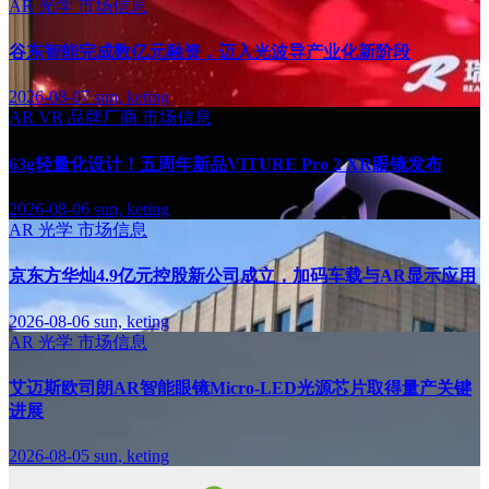
AR
光学
市场信息
谷东智能完成数亿元融资，迈入光波导产业化新阶段
2026-08-07
sun, keting
AR
VR
品牌厂商
市场信息
63g轻量化设计！五周年新品VITURE Pro 2 XR眼镜发布
2026-08-06
sun, keting
AR
光学
市场信息
京东方华灿4.9亿元控股新公司成立，加码车载与AR显示应用
2026-08-06
sun, keting
AR
光学
市场信息
艾迈斯欧司朗AR智能眼镜Micro-LED光源芯片取得量产关键
进展
2026-08-05
sun, keting