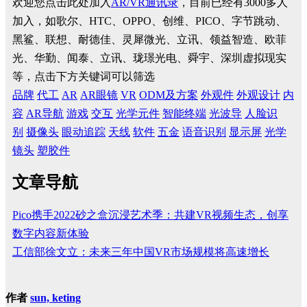
欢迎您点击此处加入
AR/VR通讯录
，目前已经有3000多人
加入，如歌尔、HTC、OPPO、创维、PICO、字节跳动、
黑鲨、联想、耐德佳、灵犀微光、立讯、领益智造、欧菲
光、华勤、闻泰、立讯、珑璟光电、舜宇、深圳虚拟现实
等，点击下方关键词可以筛选
品牌
代工
AR
AR眼镜
VR
ODM及方案
外观件
外观设计
内
容
AR导航
游戏
交互
光学元件
智能终端
光波导
人脸识
别
摄像头
眼动追踪
天线
软件
五金
语音识别
显示屏
光学
镜头
塑胶件
文章导航
Pico携手2022砂之盒沉浸艺术季：共建VR视频生态，创享
数字内容新体验
工信部徐文立：未来三年中国VR市场规模将高速增长
作者
sun, keting