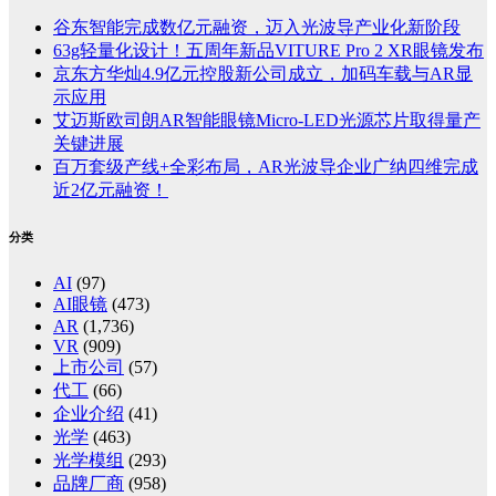
谷东智能完成数亿元融资，迈入光波导产业化新阶段
63g轻量化设计！五周年新品VITURE Pro 2 XR眼镜发布
京东方华灿4.9亿元控股新公司成立，加码车载与AR显
示应用
艾迈斯欧司朗AR智能眼镜Micro-LED光源芯片取得量产
关键进展
百万套级产线+全彩布局，AR光波导企业广纳四维完成
近2亿元融资！
分类
AI
(97)
AI眼镜
(473)
AR
(1,736)
VR
(909)
上市公司
(57)
代工
(66)
企业介绍
(41)
光学
(463)
光学模组
(293)
品牌厂商
(958)