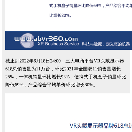
截止到
2022
年
6
月
18
日
24:00
，三大电商平台
VR
头戴显示器
618
总销售量为
11
万台，环比
2021
年全国双
11
销售
量增长
25%，一体机销量环比增长93%，便携式手机盒子销量环比
降低69%，产品综合平均单价环比增长80%。