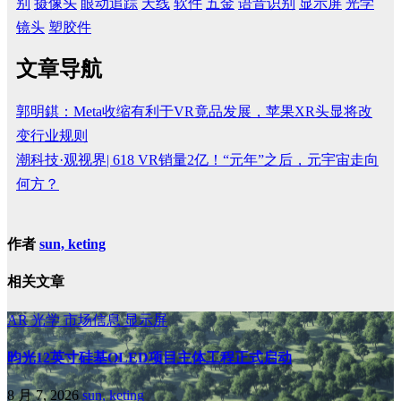
别
摄像头
眼动追踪
天线
软件
五金
语音识别
显示屏
光学
镜头
塑胶件
文章导航
郭明錤：Meta收缩有利于VR竟品发展，苹果XR头显将改
变行业规则
潮科技·观视界| 618 VR销量2亿！“元年”之后，元宇宙走向
何方？
作者
sun, keting
相关文章
AR
光学
市场信息
显示屏
昀光12英寸硅基OLED项目主体工程正式启动
8 月 7, 2026
sun, keting