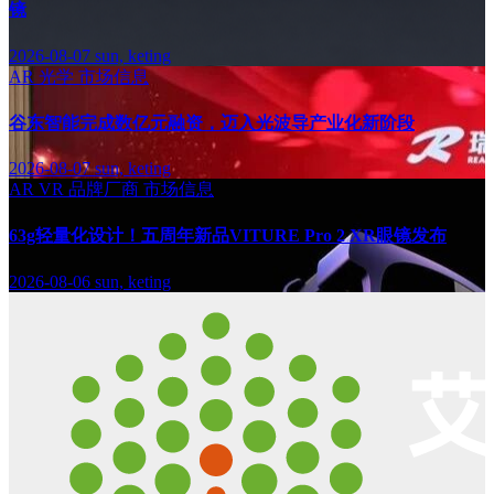
镜
2026-08-07
sun, keting
AR
光学
市场信息
谷东智能完成数亿元融资，迈入光波导产业化新阶段
2026-08-07
sun, keting
AR
VR
品牌厂商
市场信息
63g轻量化设计！五周年新品VITURE Pro 2 XR眼镜发布
2026-08-06
sun, keting