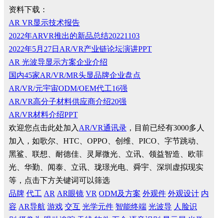
资料下载：
AR VR显示技术报告
2022年ARVR推出的新品总结20221103
2022年5月27日AR/VR产业链论坛演讲PPT
AR 光波导显示方案企业介绍
国内45家AR/VR/MR头显品牌企业盘点
AR/VR/元宇宙ODM/OEM代工16强
AR/VR高分子材料供应商介绍20强
AR/VR材料介绍PPT
欢迎您点击此处加入
AR/VR通讯录
，目前已经有3000多人
加入，如歌尔、HTC、OPPO、创维、PICO、字节跳动、
黑鲨、联想、耐德佳、灵犀微光、立讯、领益智造、欧菲
光、华勤、闻泰、立讯、珑璟光电、舜宇、深圳虚拟现实
等，点击下方关键词可以筛选
品牌
代工
AR
AR眼镜
VR
ODM及方案
外观件
外观设计
内
容
AR导航
游戏
交互
光学元件
智能终端
光波导
人脸识