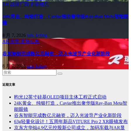
AR
品牌厂商
市场信息
24K黄金、纯银打造，Caviar推出奢华版Ray-Ban Meta智能眼
镜
8 月 7, 2026
sun, keting
AR
光学
市场信息
谷东智能完成数亿元融资，迈入光波导产业化新阶段
8 月 7, 2026
sun, keting
近期文章
昀光12英寸硅基OLED项目主体工程正式启动
24K黄金、纯银打造，Caviar推出奢华版Ray-Ban Meta智
能眼镜
谷东智能完成数亿元融资，迈入光波导产业化新阶段
63g轻量化设计！五周年新品VITURE Pro 2 XR眼镜发布
京东方华灿4.9亿元控股新公司成立，加码车载与AR显