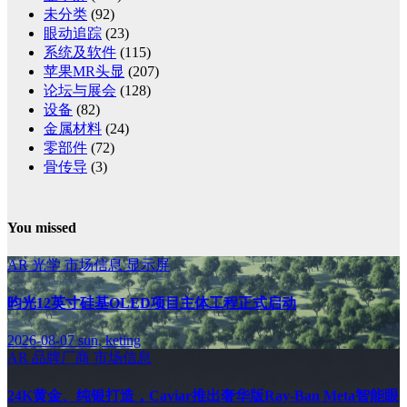
未分类
(92)
眼动追踪
(23)
系统及软件
(115)
苹果MR头显
(207)
论坛与展会
(128)
设备
(82)
金属材料
(24)
零部件
(72)
骨传导
(3)
You missed
AR
光学
市场信息
显示屏
昀光12英寸硅基OLED项目主体工程正式启动
2026-08-07
sun, keting
AR
品牌厂商
市场信息
24K黄金、纯银打造，Caviar推出奢华版Ray-Ban Meta智能眼