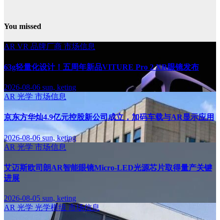
You missed
AR
VR
品牌厂商
市场信息
63g轻量化设计！五周年新品VITURE Pro 2 XR眼镜发布
2026-08-06
sun, keting
AR
光学
市场信息
京东方华灿4.9亿元控股新公司成立，加码车载与AR显示应用
2026-08-06
sun, keting
AR
光学
市场信息
艾迈斯欧司朗AR智能眼镜Micro-LED光源芯片取得量产关键
进展
2026-08-05
sun, keting
AR
光学
光学模组
市场信息