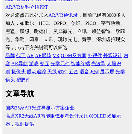
AR/VR材料介绍PPT
欢迎您点击此处加入
AR/VR通讯录
，目前已经有3000多人
加入，如歌尔、HTC、OPPO、创维、PICO、字节跳动、
黑鲨、联想、耐德佳、灵犀微光、立讯、领益智造、欧菲
光、华勤、闻泰、立讯、珑璟光电、舜宇、深圳虚拟现实
等，点击下方关键词可以筛选
品牌
代工
AR
AR眼镜
VR
ODM及方案
外观件
外观设计
内
容
AR导航
游戏
交互
光学元件
智能终端
光波导
人脸识
别
摄像头
眼动追踪
天线
软件
五金
语音识别
显示屏
光学
镜头
塑胶件
文章导航
国内25家AR光波导显示方案企业
高通XR2无线AR智能眼镜参考设计采用双OLEDoS显示
器，视涯提供