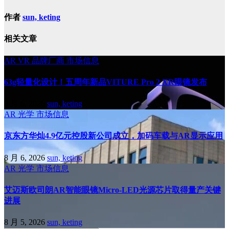
作者
sun, keting
相关文章
AR
VR
品牌厂商
市场信息
63g轻量化设计！五周年新品VITURE Pro 2 XR眼镜发布
8 月 6, 2026
sun, keting
AR
光学
市场信息
京东方华灿4.9亿元控股新公司成立，加码车载与AR显示应用
8 月 6, 2026
sun, keting
AR
光学
市场信息
艾迈斯欧司朗AR智能眼镜Micro-LED光源芯片取得量产关键
进展
8 月 5, 2026
sun, keting