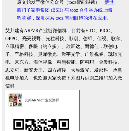
原文始发于微信公众号（tooz智能眼镜）：
博世
西门子家电集团 (BSH) 与 tooz 合作举办线上编
程竞赛，深度探索 tooz 智能眼镜的潜在应用。
艾邦建有AR/VR产业链微信群，目前有HTC、PICO、
OPPO、亮亮视野、光粒科技、影创、创维、佳视、歌尔、
立讯精密、多哚（纳立多）、欣旺达、耐德佳，联创电
子、至格科技、灵犀微光、舜宇光学、广景视睿、珑璟光
电、京东方、海信视像、科煦智能、阿科玛、金发科技、
思立可、新安天玉、四方超轻、大族激光、发那科、承熹
机电等加入，也欢迎大家长按下方图片识别二维码加入微
信群：