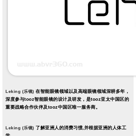
在智能眼镜领域以及高端眼镜领域深耕多年
，
L
ekin
g
(乐镜)
深度参与
智能眼镜的设计及研发
，
是
亚太中国区的
tooz
tooz
重要战略合作伙伴及
中国区唯一服务商
。
tooz
了解亚洲人的消费习惯
并根据亚洲的人体工
,
L
ekin
g
(乐镜)
学
,