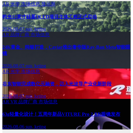
AR
光学
市场信息
显示屏
昀光12英寸硅基OLED项目主体工程正式启动
2026-08-07
sun, keting
AR
品牌厂商
市场信息
24K黄金、纯银打造，Caviar推出奢华版Ray-Ban Meta智能眼
镜
2026-08-07
sun, keting
AR
光学
市场信息
谷东智能完成数亿元融资，迈入光波导产业化新阶段
2026-08-07
sun, keting
AR
VR
品牌厂商
市场信息
63g轻量化设计！五周年新品VITURE Pro 2 XR眼镜发布
2026-08-06
sun, keting