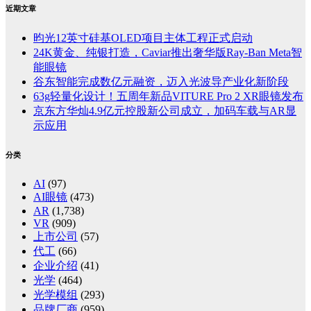
近期文章
昀光12英寸硅基OLED项目主体工程正式启动
24K黄金、纯银打造，Caviar推出奢华版Ray-Ban Meta智
能眼镜
谷东智能完成数亿元融资，迈入光波导产业化新阶段
63g轻量化设计！五周年新品VITURE Pro 2 XR眼镜发布
京东方华灿4.9亿元控股新公司成立，加码车载与AR显
示应用
分类
AI
(97)
AI眼镜
(473)
AR
(1,738)
VR
(909)
上市公司
(57)
代工
(66)
企业介绍
(41)
光学
(464)
光学模组
(293)
品牌厂商
(959)