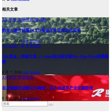
相关文章
AR
光学
市场信息
显示屏
昀光12英寸硅基OLED项目主体工程正式启动
8 月 7, 2026
sun, keting
AR
品牌厂商
市场信息
24K黄金、纯银打造，Caviar推出奢华版Ray-Ban Meta智能眼
镜
8 月 7, 2026
sun, keting
AR
光学
市场信息
谷东智能完成数亿元融资，迈入光波导产业化新阶段
8 月 7, 2026
sun, keting