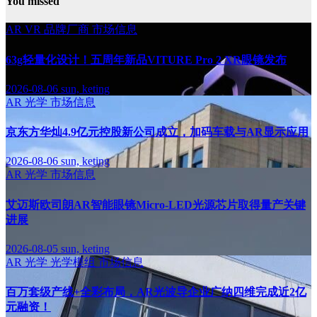
You missed
AR
VR
品牌厂商
市场信息
63g轻量化设计！五周年新品VITURE Pro 2 XR眼镜发布
2026-08-06
sun, keting
AR
光学
市场信息
京东方华灿4.9亿元控股新公司成立，加码车载与AR显示应用
2026-08-06
sun, keting
AR
光学
市场信息
艾迈斯欧司朗AR智能眼镜Micro-LED光源芯片取得量产关键
进展
2026-08-05
sun, keting
AR
光学
光学模组
市场信息
百万套级产线+全彩布局，AR光波导企业广纳四维完成近2亿
元融资！