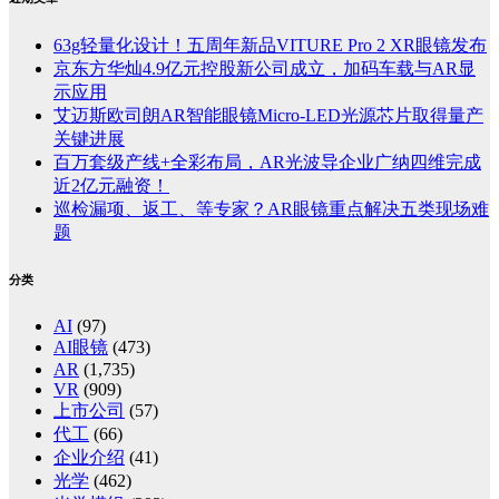
63g轻量化设计！五周年新品VITURE Pro 2 XR眼镜发布
京东方华灿4.9亿元控股新公司成立，加码车载与AR显
示应用
艾迈斯欧司朗AR智能眼镜Micro-LED光源芯片取得量产
关键进展
百万套级产线+全彩布局，AR光波导企业广纳四维完成
近2亿元融资！
巡检漏项、返工、等专家？AR眼镜重点解决五类现场难
题
分类
AI
(97)
AI眼镜
(473)
AR
(1,735)
VR
(909)
上市公司
(57)
代工
(66)
企业介绍
(41)
光学
(462)