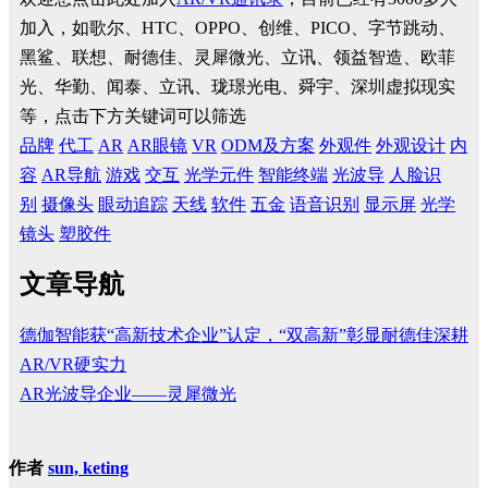
加入，如歌尔、HTC、OPPO、创维、PICO、字节跳动、
黑鲨、联想、耐德佳、灵犀微光、立讯、领益智造、欧菲
光、华勤、闻泰、立讯、珑璟光电、舜宇、深圳虚拟现实
等，点击下方关键词可以筛选
品牌
代工
AR
AR眼镜
VR
ODM及方案
外观件
外观设计
内
容
AR导航
游戏
交互
光学元件
智能终端
光波导
人脸识
别
摄像头
眼动追踪
天线
软件
五金
语音识别
显示屏
光学
镜头
塑胶件
文章导航
德伽智能获“高新技术企业”认定，“双高新”彰显耐德佳深耕
AR/VR硬实力
AR光波导企业——灵犀微光
作者
sun, keting