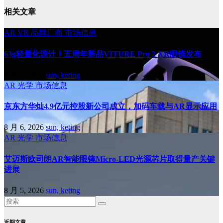
相关文章
AR
VR
品牌厂商
市场信息
63g轻量化设计！五周年新品VITURE Pro 2 XR眼镜发布
8 月 6, 2026
sun, keting
AR
光学
市场信息
京东方华灿4.9亿元控股新公司成立，加码车载与AR显示应用
8 月 6, 2026
sun, keting
AR
光学
市场信息
艾迈斯欧司朗AR智能眼镜Micro-LED光源芯片取得量产关键
进展
8 月 5, 2026
sun, keting
近期文章