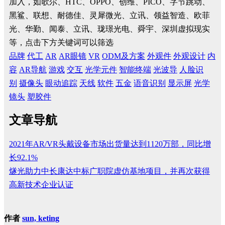
加入，如歌尔、HTC、OPPO、创维、PICO、字节跳动、
黑鲨、联想、耐德佳、灵犀微光、立讯、领益智造、欧菲
光、华勤、闻泰、立讯、珑璟光电、舜宇、深圳虚拟现实
等，点击下方关键词可以筛选
品牌
代工
AR
AR眼镜
VR
ODM及方案
外观件
外观设计
内
容
AR导航
游戏
交互
光学元件
智能终端
光波导
人脸识
别
摄像头
眼动追踪
天线
软件
五金
语音识别
显示屏
光学
镜头
塑胶件
文章导航
2021年AR/VR头戴设备市场出货量达到1120万部，同比增
长92.1%
燧光助力中长康达中标广职院虚仿基地项目，并再次获得
高新技术企业认证
作者
sun, keting