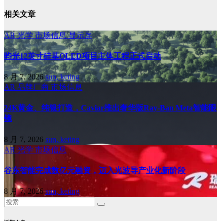
相关文章
AR
光学
市场信息
显示屏
昀光12英寸硅基OLED项目主体工程正式启动
8 月 7, 2026
sun, keting
AR
品牌厂商
市场信息
24K黄金、纯银打造，Caviar推出奢华版Ray-Ban Meta智能眼
镜
8 月 7, 2026
sun, keting
AR
光学
市场信息
谷东智能完成数亿元融资，迈入光波导产业化新阶段
8 月 7, 2026
sun, keting