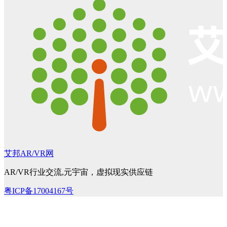
艾邦AR/VR网
AR/VR行业交流,元宇宙，虚拟现实供应链
粤ICP备17004167号