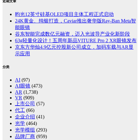
近期文章
昀光12英寸硅基OLED项目主体工程正式启动
24K黄金、纯银打造，Caviar推出奢华版Ray-Ban Meta智
能眼镜
谷东智能完成数亿元融资，迈入光波导产业化新阶段
63g轻量化设计！五周年新品VITURE Pro 2 XR眼镜发布
京东方华灿4.9亿元控股新公司成立，加码车载与AR显
示应用
分类
AI
(97)
AI眼镜
(473)
AR
(1,738)
VR
(909)
上市公司
(57)
代工
(66)
企业介绍
(41)
光学
(464)
光学模组
(293)
品牌厂商
(959)