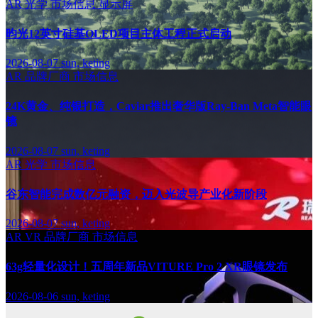
AR
光学
市场信息
显示屏
昀光12英寸硅基OLED项目主体工程正式启动
2026-08-07
sun, keting
AR
品牌厂商
市场信息
24K黄金、纯银打造，Caviar推出奢华版Ray-Ban Meta智能眼
镜
2026-08-07
sun, keting
AR
光学
市场信息
谷东智能完成数亿元融资，迈入光波导产业化新阶段
2026-08-07
sun, keting
AR
VR
品牌厂商
市场信息
63g轻量化设计！五周年新品VITURE Pro 2 XR眼镜发布
2026-08-06
sun, keting