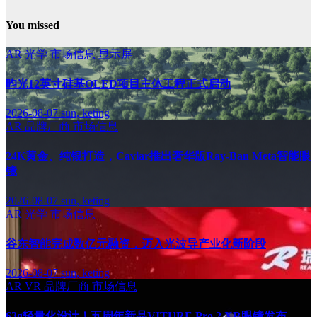
You missed
AR
光学
市场信息
显示屏
昀光12英寸硅基OLED项目主体工程正式启动
2026-08-07
sun, keting
AR
品牌厂商
市场信息
24K黄金、纯银打造，Caviar推出奢华版Ray-Ban Meta智能眼
镜
2026-08-07
sun, keting
AR
光学
市场信息
谷东智能完成数亿元融资，迈入光波导产业化新阶段
2026-08-07
sun, keting
AR
VR
品牌厂商
市场信息
63g轻量化设计！五周年新品VITURE Pro 2 XR眼镜发布