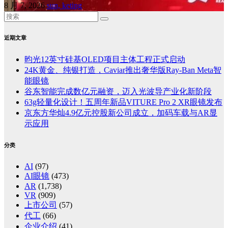
8 月 7, 2026
sun, keting
近期文章
昀光12英寸硅基OLED项目主体工程正式启动
24K黄金、纯银打造，Caviar推出奢华版Ray-Ban Meta智
能眼镜
谷东智能完成数亿元融资，迈入光波导产业化新阶段
63g轻量化设计！五周年新品VITURE Pro 2 XR眼镜发布
京东方华灿4.9亿元控股新公司成立，加码车载与AR显
示应用
分类
AI
(97)
AI眼镜
(473)
AR
(1,738)
VR
(909)
上市公司
(57)
代工
(66)
企业介绍
(41)