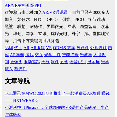
AR/VR材料介绍PPT
欢迎您点击此处加入
AR/VR通讯录
，目前已经有3000多人
加入，如歌尔、HTC、OPPO、创维、PICO、字节跳动、
黑鲨、联想、耐德佳、灵犀微光、立讯、领益智造、欧菲
光、华勤、闻泰、立讯、珑璟光电、舜宇、深圳虚拟现实
等，点击下方关键词可以筛选
品牌
代工
AR
AR眼镜
VR
ODM及方案
外观件
外观设计
内
容
AR导航
游戏
交互
光学元件
智能终端
光波导
人脸识
别
摄像头
眼动追踪
天线
软件
五金
语音识别
显示屏
光学
镜头
塑胶件
文章导航
TCL通讯在MWC 2021期间推出了一款消费级AR智能眼镜
——NXTWEAR G
小派科技（Pimax），全球领先的VR硬件产品研发、生产
与体验商