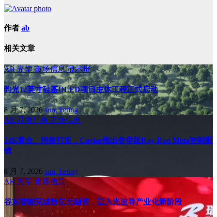
作者
ab
相关文章
AR
光学
市场信息
显示屏
昀光12英寸硅基OLED项目主体工程正式启动
8 月 7, 2026
sun, keting
AR
品牌厂商
市场信息
24K黄金、纯银打造，Caviar推出奢华版Ray-Ban Meta智能眼
镜
8 月 7, 2026
sun, keting
AR
光学
市场信息
谷东智能完成数亿元融资，迈入光波导产业化新阶段