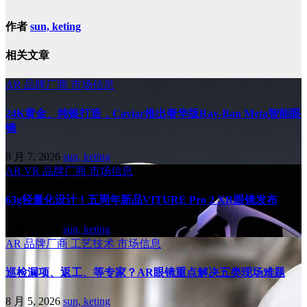
作者
sun, keting
相关文章
AR
品牌厂商
市场信息
24K黄金、纯银打造，Caviar推出奢华版Ray-Ban Meta智能眼
镜
8 月 7, 2026
sun, keting
AR
VR
品牌厂商
市场信息
63g轻量化设计！五周年新品VITURE Pro 2 XR眼镜发布
8 月 6, 2026
sun, keting
AR
品牌厂商
工艺技术
市场信息
巡检漏项、返工、等专家？AR眼镜重点解决五类现场难题
8 月 5, 2026
sun, keting