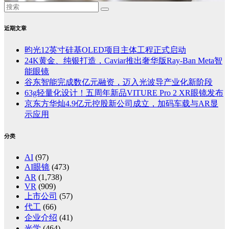
近期文章
昀光12英寸硅基OLED项目主体工程正式启动
24K黄金、纯银打造，Caviar推出奢华版Ray-Ban Meta智
能眼镜
谷东智能完成数亿元融资，迈入光波导产业化新阶段
63g轻量化设计！五周年新品VITURE Pro 2 XR眼镜发布
京东方华灿4.9亿元控股新公司成立，加码车载与AR显
示应用
分类
AI
(97)
AI眼镜
(473)
AR
(1,738)
VR
(909)
上市公司
(57)
代工
(66)
企业介绍
(41)
光学
(464)