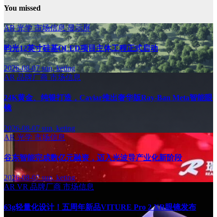
You missed
AR
光学
市场信息
显示屏
昀光12英寸硅基OLED项目主体工程正式启动
2026-08-07
sun, keting
AR
品牌厂商
市场信息
24K黄金、纯银打造，Caviar推出奢华版Ray-Ban Meta智能眼
镜
2026-08-07
sun, keting
AR
光学
市场信息
谷东智能完成数亿元融资，迈入光波导产业化新阶段
2026-08-07
sun, keting
AR
VR
品牌厂商
市场信息
63g轻量化设计！五周年新品VITURE Pro 2 XR眼镜发布