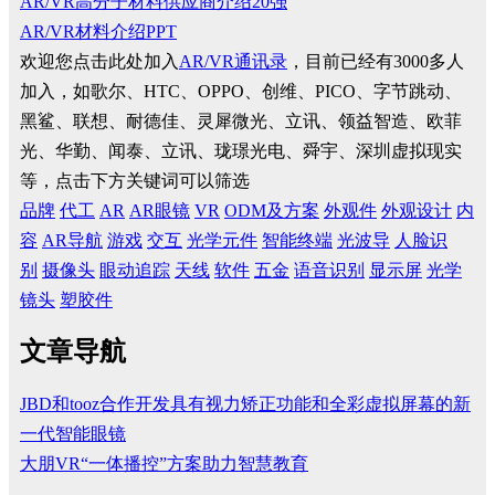
AR/VR高分子材料供应商介绍20强
AR/VR材料介绍PPT
欢迎您点击此处加入
AR/VR通讯录
，目前已经有3000多人
加入，如歌尔、HTC、OPPO、创维、PICO、字节跳动、
黑鲨、联想、耐德佳、灵犀微光、立讯、领益智造、欧菲
光、华勤、闻泰、立讯、珑璟光电、舜宇、深圳虚拟现实
等，点击下方关键词可以筛选
品牌
代工
AR
AR眼镜
VR
ODM及方案
外观件
外观设计
内
容
AR导航
游戏
交互
光学元件
智能终端
光波导
人脸识
别
摄像头
眼动追踪
天线
软件
五金
语音识别
显示屏
光学
镜头
塑胶件
文章导航
JBD和tooz合作开发具有视力矫正功能和全彩虚拟屏幕的新
一代智能眼镜
大朋VR“一体播控”方案助力智慧教育