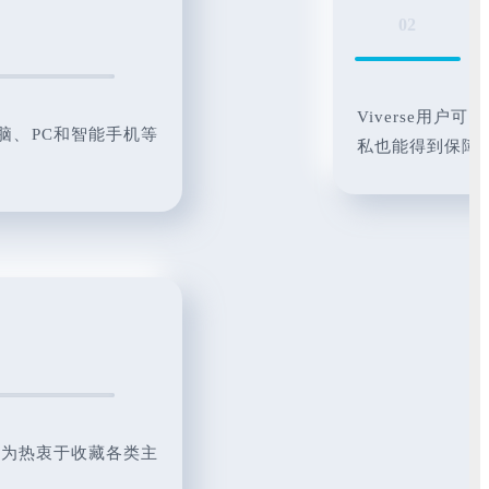
02
不
Viverse用
电脑、PC和智能手机等
私也能得到保障。
产，为热衷于收藏各类主