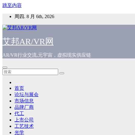
跳至内容
周四. 8 月 6th, 2026
艾邦AR/VR网
AR/VR行业交流,元宇宙，虚拟现实供应链
首页
论坛与展会
市场信息
品牌厂商
代工
上市公司
工艺技术
光学