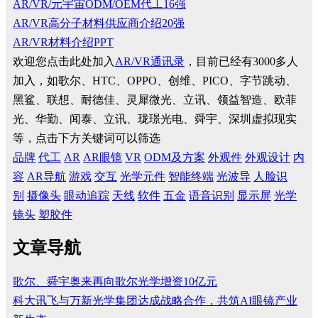
AR/VR/元宇宙ODM/OEM代工16强
AR/VR高分子材料供应商介绍20强
AR/VR材料介绍PPT
欢迎您点击此处加入
AR/VR通讯录
，目前已经有3000多人
加入，如歌尔、HTC、OPPO、创维、PICO、字节跳动、
黑鲨、联想、耐德佳、灵犀微光、立讯、领益智造、欧菲
光、华勤、闻泰、立讯、珑璟光电、舜宇、深圳虚拟现实
等，点击下方关键词可以筛选
品牌
代工
AR
AR眼镜
VR
ODM及方案
外观件
外观设计
内
容
AR导航
游戏
交互
光学元件
智能终端
光波导
人脸识
别
摄像头
眼动追踪
天线
软件
五金
语音识别
显示屏
光学
镜头
塑胶件
文章导航
歌尔、舜宇奥来再向歌尔光学增资10亿元
科大讯飞与万新光学集团达成战略合作，共筑AI眼镜产业