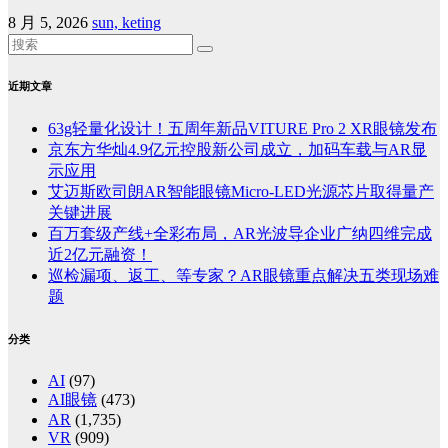
8 月 5, 2026
sun, keting
近期文章
63g轻量化设计！五周年新品VITURE Pro 2 XR眼镜发布
京东方华灿4.9亿元控股新公司成立，加码车载与AR显
示应用
艾迈斯欧司朗AR智能眼镜Micro-LED光源芯片取得量产
关键进展
百万套级产线+全彩布局，AR光波导企业广纳四维完成
近2亿元融资！
巡检漏项、返工、等专家？AR眼镜重点解决五类现场难
题
分类
AI
(97)
AI眼镜
(473)
AR
(1,735)
VR
(909)