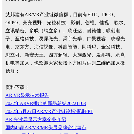
艾邦建有AR/VR产业链微信群，目前有HTC、PICO、
OPPO、亮亮视野、光粒科技、影创、创维、佳视、歌尔、
立讯精密、多哚（纳立多）、欣旺达、耐德佳，联创电
子、至格科技、灵犀微光、舜宇光学、广景视睿、珑璟光
电、京东方、海信视像、科煦智能、阿科玛、金发科技、
思立可、新安天玉、四方超轻、大族激光、发那科、承熹
机电等加入，也欢迎大家长按下方图片识别二维码加入微
信群：
资料下载：
AR VR显示技术报告
2022年ARVR推出的新品总结20221103
2022年5月27日AR/VR产业链论坛演讲PPT
AR 光波导显示方案企业介绍
国内45家AR/VR/MR头显品牌企业盘点