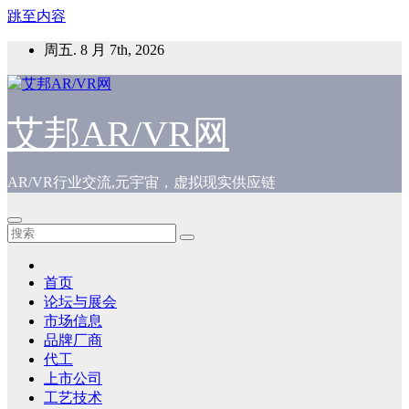
跳至内容
周五. 8 月 7th, 2026
艾邦AR/VR网
AR/VR行业交流,元宇宙，虚拟现实供应链
首页
论坛与展会
市场信息
品牌厂商
代工
上市公司
工艺技术