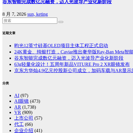
谷东智能完成数亿元融资，迈入光波导产业化新阶段
8 月 7, 2026
sun, keting
近期文章
昀光12英寸硅基OLED项目主体工程正式启动
24K黄金、纯银打造，Caviar推出奢华版Ray-Ban Meta
谷东智能完成数亿元融资，迈入光波导产业化新阶段
63g轻量化设计！五周年新品VITURE Pro 2 XR眼镜发布
京东方华灿4.9亿元控股新公司成立，加码车载与AR显示
分类
AI
(97)
AI眼镜
(473)
AR
(1,738)
VR
(909)
上市公司
(57)
代工
(66)
企业介绍
(41)