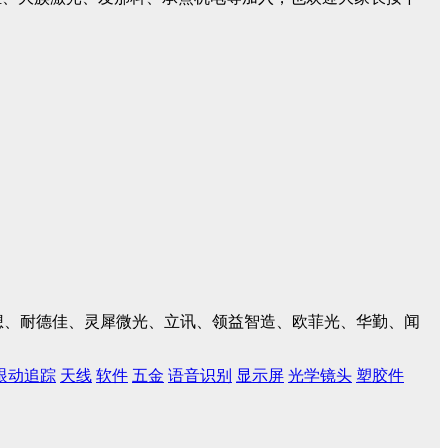
、联想、耐德佳、灵犀微光、立讯、领益智造、欧菲光、华勤、闻
眼动追踪
天线
软件
五金
语音识别
显示屏
光学镜头
塑胶件