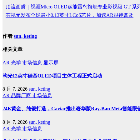
顶流画质｜视涯Micro OLED赋能雷鸟旗舰专业影视级 GT 系列
芯视元发布全球最小0.13英寸LCoS芯片，加速AR眼镜普及
作者
sun, keting
相关文章
AR
光学
市场信息
显示屏
昀光12英寸硅基OLED项目主体工程正式启动
8 月 7, 2026
sun, keting
AR
品牌厂商
市场信息
24K黄金、纯银打造，Caviar推出奢华版Ray-Ban Meta智能眼
8 月 7, 2026
sun, keting
AR
光学
市场信息