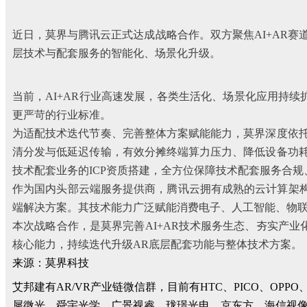
近日，莫界与腾讯云正式达成战略合作。双方聚焦AI+AR赛
层技术与配套服务的智能化、场景化升级。
当前，AI+AR行业高速发展，各类生活化、场景化应用持
更严苛的行业标准。
为适配技术迭代节奏、完善整体方案赋能能力，莫界深度依
清分发与低延迟传输，有效分摊终端算力压力、降低设备功
技术配套业务的ICP资质搭建，全方位保障技术配套服务合
作为国内头部云端服务提供商，腾讯云拥有成熟的云计算架构
端解决方案。其技术能力广泛赋能消费电子、人工智能、物
本次战略合作，是莫界完善AI+AR技术服务生态、夯实产
核心能力，持续迭代升级AR底层配套功能与整体技术方案。
来源：莫界科技
艾邦建有AR/VR产业链微信群，目前有HTC、PICO、
犀微光、舜宇光学、广景视睿、珑璟光电、京东方、海信视