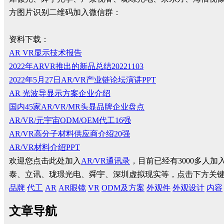
方图片识别二维码加入微信群：
资料下载：
AR VR显示技术报告
2022年ARVR推出的新品总结20221103
2022年5月27日AR/VR产业链论坛演讲PPT
AR 光波导显示方案企业介绍
国内45家AR/VR/MR头显品牌企业盘点
AR/VR/元宇宙ODM/OEM代工16强
AR/VR高分子材料供应商介绍20强
AR/VR材料介绍PPT
欢迎您点击此处加入
AR/VR通讯录
，目前已经有3000多人
泰、立讯、珑璟光电、舜宇、深圳虚拟现实等，点击下方关
品牌
代工
AR
AR眼镜
VR
ODM及方案
外观件
外观设计
内容
文章导航