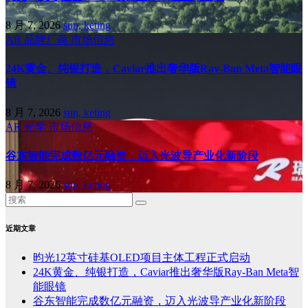
8 月 7, 2026
sun, keting
AR
品牌厂商
市场信息
24K黄金、纯银打造，Caviar推出奢华版Ray-Ban Meta智能眼
镜
8 月 7, 2026
sun, keting
AR
光学
市场信息
谷东智能完成数亿元融资，迈入光波导产业化新阶段
8 月 7, 2026
sun, keting
近期文章
昀光12英寸硅基OLED项目主体工程正式启动
24K黄金、纯银打造，Caviar推出奢华版Ray-Ban Meta智
能眼镜
谷东智能完成数亿元融资，迈入光波导产业化新阶段