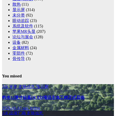
散热
(11)
显示屏
(314)
未分类
(92)
眼动追踪
(23)
系统及软件
(115)
苹果MR头显
(207)
论坛与展会
(128)
设备
(82)
金属材料
(24)
零部件
(72)
骨传导
(3)
You missed
AR
光学
市场信息
显示屏
昀光12英寸硅基OLED项目主体工程正式启动
2026-08-07
sun, keting
AR
品牌厂商
市场信息