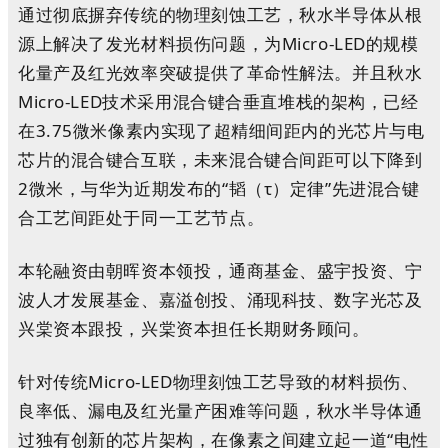
通过彻底摒弃传统的物理刻蚀工艺，秋水半导体从根
源上解决了发光材料损伤问题，为Micro-LED的规模
化量产及红光效率突破提供了革命性解法。并且秋水
Micro-LED技术采用
混合键合
垂直堆栈的架构，已经
在3.75微米像素内实现了超精细间距内的光芯片与电
芯片的混合键合互联，未来混合键合间距可以下降到
2微米，与华为近期发布的“韬（τ）定律”先进混合键
合工艺间距处于同一工艺节点。
本轮融资由朝晖资本领投，通商基金、盛宇投资、宁
波人才发展基金、嘉溢创投、涌现科技、数字光芯及
兴棠资本跟投，兴棠资本担任长期财务顾问。
针对传统Micro-LED物理刻蚀工艺导致的材料损伤、
良率低、漏电及红光量产困难等问题，秋水半导体通
过独有创新的芯片架构，在像素之间建立起一道“电性