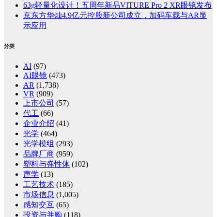
63g轻量化设计！五周年新品VITURE Pro 2 XR眼镜发布
京东方华灿4.9亿元控股新公司成立，加码车载与AR显
示应用
分类
AI
(97)
AI眼镜
(473)
AR
(1,738)
VR
(909)
上市公司
(57)
代工
(66)
企业介绍
(41)
光学
(464)
光学模组
(293)
品牌厂商
(959)
塑料与弹性体
(102)
声学
(13)
工艺技术
(185)
市场信息
(1,005)
感知交互
(65)
投资与并购
(118)