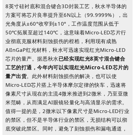
8英寸硅衬底和混合键合3D封装工艺，秋水半导体的
方案可将芯片良率提升至6N以上（99.9999%），出
光角度从±60°收窄到±10°，工作温度范围从低于
50℃拓展至超过140℃，这意味着Micro-LED芯片行
业彻底克服材料刻蚀损伤的桎梏，利用现有成熟
AlInGaP红光材料，秋水可迅速实现红光Micro-LED
芯片的量产。据悉秋水
已经实现红光8英寸混合键合
工艺的打通，今年内可以实现红光Micro-LED芯片的
量产出货
。此外材料刻蚀损伤的解决，也可以使
Micro-LED芯片搭上半导体摩尔定律的快车，迅速将
像素尺寸从现在的主流4微米推进到2微米，乃至亚微
米范畴，从而满足AI眼镜轻量化与高清显示的需求。
值得一提的是，2微米以下像素尺寸是Micro-LED行业
的禁区，但不是半导体行业的禁区，无损结构可以彻
底突破此禁区。同
时，避免了刻蚀损伤和漏电通道，