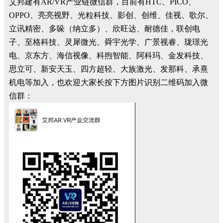
艾邦建有AR/VR产业链微信群，目前有HTC、PICO、
OPPO、亮亮视野、光粒科技、影创、创维、佳视、歌尔、
立讯精密、多哚（纳立多）、欣旺达、耐德佳，联创电
子、至格科技、灵犀微光、舜宇光学、广景视睿、珑璟光
电、京东方、海信视像、科煦智能、阿科玛、金发科技、
思立可、新安天玉、四方超轻、大族激光、发那科、承熹
机电等加入，也欢迎大家长按下方图片识别二维码加入微
信群：