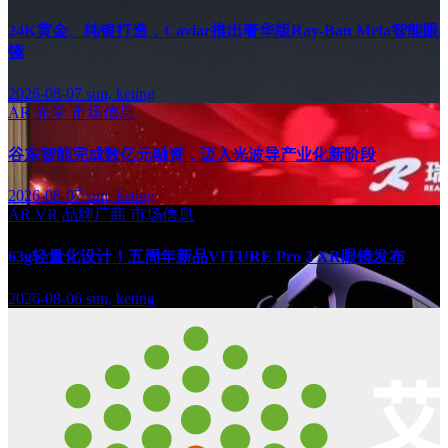
24K黄金、纯银打造，Caviar推出奢华版Ray-Ban Meta智能眼
镜
2026-08-07
sun, keting
AR
光学
市场信息
谷东智能完成数亿元融资，迈入光波导产业化新阶段
2026-08-07
sun, keting
AR
VR
品牌厂商
市场信息
63g轻量化设计！五周年新品VITURE Pro 2 XR眼镜发布
2026-08-06
sun, keting