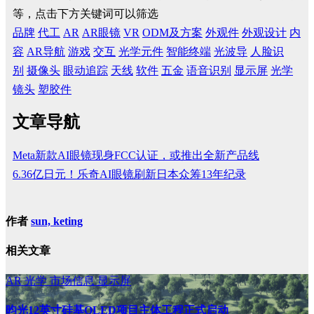
等，点击下方关键词可以筛选
品牌
代工
AR
AR眼镜
VR
ODM及方案
外观件
外观设计
内
容
AR导航
游戏
交互
光学元件
智能终端
光波导
人脸识
别
摄像头
眼动追踪
天线
软件
五金
语音识别
显示屏
光学
镜头
塑胶件
文章导航
Meta新款AI眼镜现身FCC认证，或推出全新产品线
6.36亿日元！乐奇AI眼镜刷新日本众筹13年纪录
作者
sun, keting
相关文章
AR
光学
市场信息
显示屏
昀光12英寸硅基OLED项目主体工程正式启动