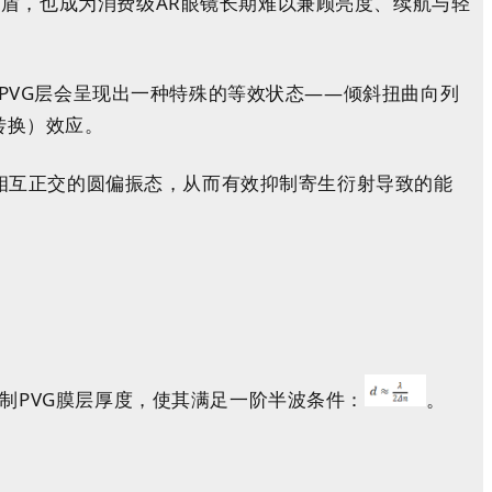
盾，也成为消费级AR眼镜长期难以兼顾亮度、续航与轻
，PVG层会呈现出一种特殊的等效状态——倾斜扭曲向列
振转换）效应。
为相互正交的圆偏振态，从而有效抑制寄生衍射导致的能
制PVG膜层厚度，使其满足一阶半波条件：
。