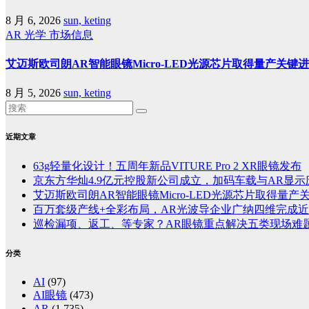
8 月 6, 2026
sun, keting
AR
光学
市场信息
艾迈斯欧司朗AR智能眼镜Micro-LED光源芯片取得量产关键
8 月 5, 2026
sun, keting
近期文章
63g轻量化设计！五周年新品VITURE Pro 2 XR眼镜发布
京东方华灿4.9亿元控股新公司成立，加码车载与AR显示
艾迈斯欧司朗AR智能眼镜Micro-LED光源芯片取得量产
百万套级产线+全彩布局，AR光波导企业广纳四维完成近
巡检漏项、返工、等专家？AR眼镜重点解决五类现场难
分类
AI
(97)
AI眼镜
(473)
AR
(1,735)