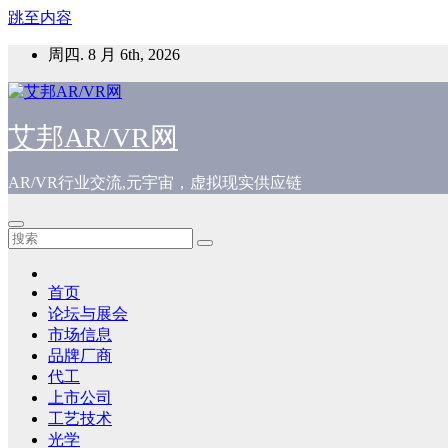
跳至内容
周四. 8 月 6th, 2026
艾邦AR/VR网
AR/VR行业交流,元宇宙，虚拟现实供应链
首页
论坛与展会
市场信息
品牌厂商
代工
上市公司
工艺技术
光学