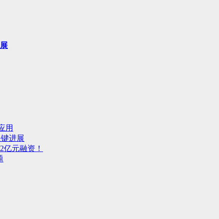
进展
应用
关键进展
2亿元融资！
题