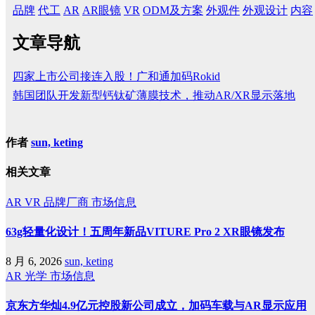
品牌
代工
AR
AR眼镜
VR
ODM及方案
外观件
外观设计
内容
文章导航
四家上市公司接连入股！广和通加码Rokid
韩国团队开发新型钙钛矿薄膜技术，推动AR/XR显示落地
作者
sun, keting
相关文章
AR
VR
品牌厂商
市场信息
63g轻量化设计！五周年新品VITURE Pro 2 XR眼镜发布
8 月 6, 2026
sun, keting
AR
光学
市场信息
京东方华灿4.9亿元控股新公司成立，加码车载与AR显示应用