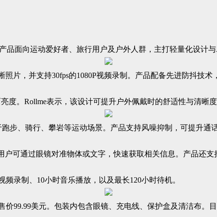
能眼镜。这款产品面向运动爱好者、旅行用户及户外人群，主打轻量化设计
可拍摄清晰照片，并支持30fps的1080P视频录制。产品配备先进
亮度。Rollme表示，该设计可提升户外佩戴时的舒适性与清晰
，适用于跑步、骑行、攀岩等运动场景。产品支持风噪抑制，可提升
体识别功能，用户可通过眼镜对准物体或文字，快速获取相关信息。产
钟连续视频录制、10小时音乐播放，以及最长120小时待机。
ange”单一配色，售价99.99美元。包装内包含眼镜、充电线、保护盒及清洁