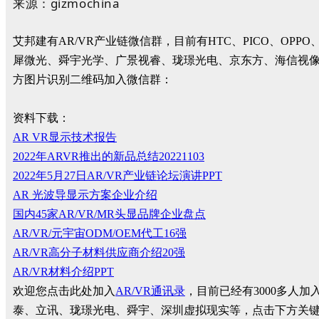
来源：gizmochina
艾邦建有AR/VR产业链微信群，目前有HTC、PICO、
犀微光、舜宇光学、广景视睿、珑璟光电、京东方、海信视
方图片识别二维码加入微信群：
资料下载：
AR VR显示技术报告
2022年ARVR推出的新品总结20221103
2022年5月27日AR/VR产业链论坛演讲PPT
AR 光波导显示方案企业介绍
国内45家AR/VR/MR头显品牌企业盘点
AR/VR/元宇宙ODM/OEM代工16强
AR/VR高分子材料供应商介绍20强
AR/VR材料介绍PPT
欢迎您点击此处加入
AR/VR通讯录
，目前已经有3000多人
泰、立讯、珑璟光电、舜宇、深圳虚拟现实等，点击下方关