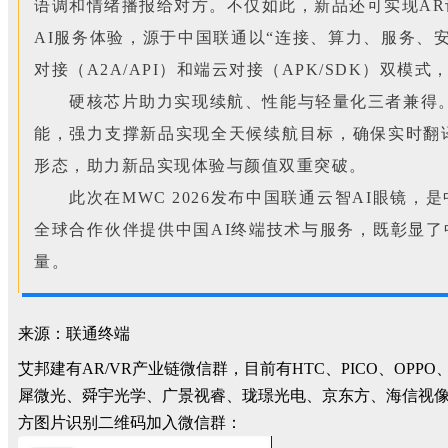
语调和情绪播报给对方。不仅如此，新品还可实现AR
AI服务体验，源于中国联通以“连接、算力、服务、
对接（A2A/API）和端云对接（APK/SDK）
硬核芯片助力实现续航、性能与轻量化三者兼得。
能，强力支撑新品实现全天候续航目标，确保实时翻
形态，助力新品实现体验与颜值双重突破。
此次在MWC 2026发布中国联通云智AI眼镜，
全球合作伙伴提供中国AI终端技术与服务，既彰显
量。
来源：联通终端
艾邦建有AR/VR产业链微信群，目前有HTC、PICO、
犀微光、舜宇光学、广景视睿、珑璟光电、京东方、海信视
方图片识别二维码加入微信群：