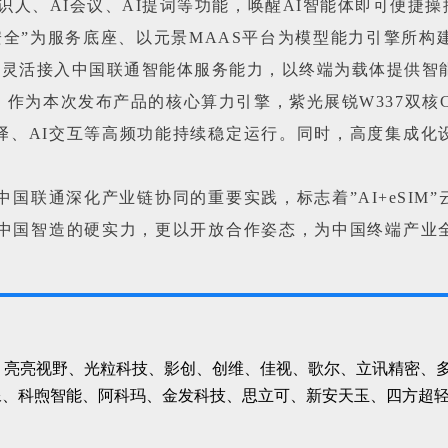
识人、AI会议、AI提词等功能，唤醒AI智能体即可便捷
安全”为服务底座、以元景MAAS平台为模型能力引擎所构
双模式，灵活接入中国联通智能体服务能力，以终端为载体提供
作为本次发布产品的核心算力引擎，紫光展锐W337双核
译、AI交互等高频功能持续稳定运行。同时，高度集成化
是中国联通深化产业链协同的重要实践，标志着”AI+eSIM
了中国智造的硬实力，更以开放合作姿态，为中国终端产业
OPPO、亮亮视野、光粒科技、影创、创维、佳视、歌尔、立讯精
像、科煦智能、阿科玛、金发科技、思立可、新安天玉、四方超