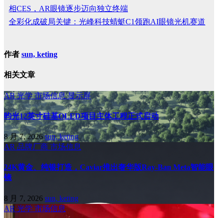
相CES，AR眼镜逐步迈向独立终端
全彩化成破局关键：光峰科技蜻蜓C1领跑AI眼镜光机赛道
作者
sun, keting
相关文章
AR
光学
市场信息
显示屏
昀光12英寸硅基OLED项目主体工程正式启动
8 月 7, 2026
sun, keting
AR
品牌厂商
市场信息
24K黄金、纯银打造，Caviar推出奢华版Ray-Ban Meta智能眼
镜
8 月 7, 2026
sun, keting
AR
光学
市场信息