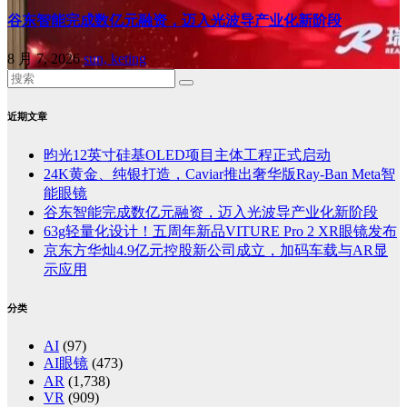
谷东智能完成数亿元融资，迈入光波导产业化新阶段
8 月 7, 2026
sun, keting
近期文章
昀光12英寸硅基OLED项目主体工程正式启动
24K黄金、纯银打造，Caviar推出奢华版Ray-Ban Meta智
能眼镜
谷东智能完成数亿元融资，迈入光波导产业化新阶段
63g轻量化设计！五周年新品VITURE Pro 2 XR眼镜发布
京东方华灿4.9亿元控股新公司成立，加码车载与AR显
示应用
分类
AI
(97)
AI眼镜
(473)
AR
(1,738)
VR
(909)