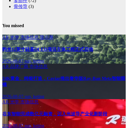
零部件
(72)
骨传导
(3)
You missed
AR
光学
市场信息
显示屏
昀光12英寸硅基OLED项目主体工程正式启动
2026-08-07
sun, keting
AR
品牌厂商
市场信息
24K黄金、纯银打造，Caviar推出奢华版Ray-Ban Meta智能眼
镜
2026-08-07
sun, keting
AR
光学
市场信息
谷东智能完成数亿元融资，迈入光波导产业化新阶段
2026-08-07
sun, keting