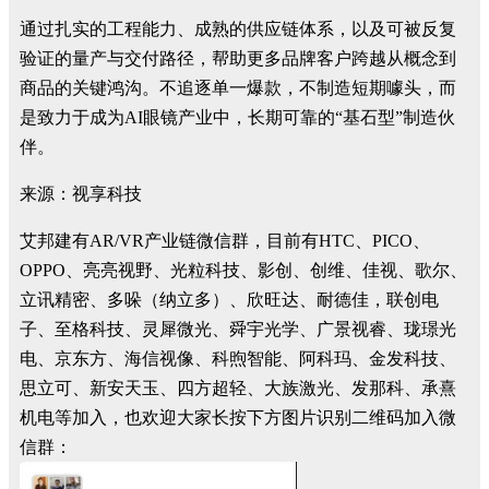
通过扎实的工程能力、成熟的供应链体系，以及可被反复
验证的量产与交付路径，帮助更多品牌客户跨越从概念到
商品的关键鸿沟。不追逐单一爆款，不制造短期噱头，而
是致力于成为AI眼镜产业中，长期可靠的“基石型”制造伙
伴。
来源：视享科技
艾邦建有AR/VR产业链微信群，目前有HTC、PICO、
OPPO、亮亮视野、光粒科技、影创、创维、佳视、歌尔、
立讯精密、多哚（纳立多）、欣旺达、耐德佳，联创电
子、至格科技、灵犀微光、舜宇光学、广景视睿、珑璟光
电、京东方、海信视像、科煦智能、阿科玛、金发科技、
思立可、新安天玉、四方超轻、大族激光、发那科、承熹
机电等加入，也欢迎大家长按下方图片识别二维码加入微
信群：