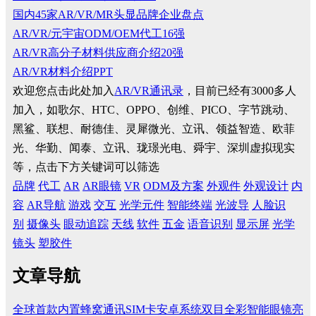
国内45家AR/VR/MR头显品牌企业盘点
AR/VR/元宇宙ODM/OEM代工16强
AR/VR高分子材料供应商介绍20强
AR/VR材料介绍PPT
欢迎您点击此处加入
AR/VR通讯录
，目前已经有3000多人
加入，如歌尔、HTC、OPPO、创维、PICO、字节跳动、
黑鲨、联想、耐德佳、灵犀微光、立讯、领益智造、欧菲
光、华勤、闻泰、立讯、珑璟光电、舜宇、深圳虚拟现实
等，点击下方关键词可以筛选
品牌
代工
AR
AR眼镜
VR
ODM及方案
外观件
外观设计
内
容
AR导航
游戏
交互
光学元件
智能终端
光波导
人脸识
别
摄像头
眼动追踪
天线
软件
五金
语音识别
显示屏
光学
镜头
塑胶件
文章导航
全球首款内置蜂窝通讯SIM卡安卓系统双目全彩智能眼镜亮