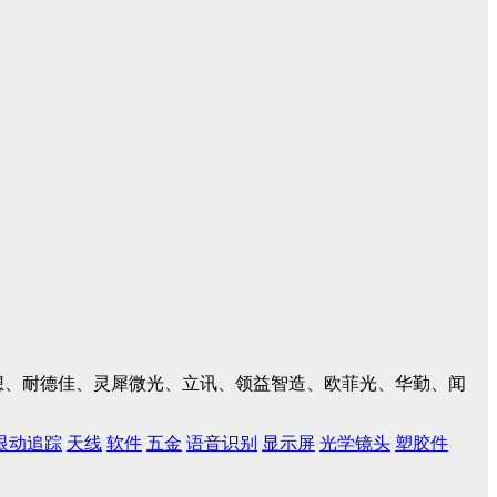
、联想、耐德佳、灵犀微光、立讯、领益智造、欧菲光、华勤、闻
眼动追踪
天线
软件
五金
语音识别
显示屏
光学镜头
塑胶件