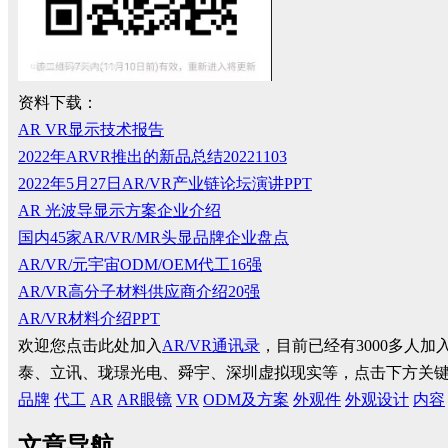
资料下载：
AR VR显示技术报告
2022年ARVR推出的新品总结20221103
2022年5月27日AR/VR产业链论坛演讲PPT
AR 光波导显示方案企业介绍
国内45家AR/VR/MR头显品牌企业盘点
AR/VR/元宇宙ODM/OEM代工16强
AR/VR高分子材料供应商介绍20强
AR/VR材料介绍PPT
欢迎您点击此处加入
AR/VR通讯录
，目前已经有3000多人
泰、立讯、珑璟光电、舜宇、深圳虚拟现实等，点击下方关
品牌
代工
AR
AR眼镜
VR
ODM及方案
外观件
外观设计
内容
文章导航